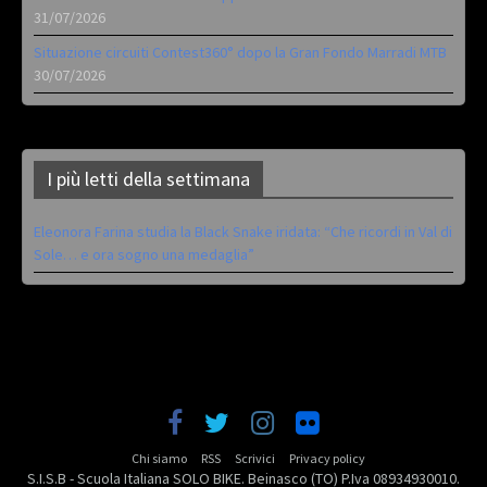
31/07/2026
Situazione circuiti Contest360° dopo la Gran Fondo Marradi MTB
30/07/2026
I più letti della settimana
Eleonora Farina studia la Black Snake iridata: “Che ricordi in Val di
Sole… e ora sogno una medaglia”
Chi siamo
RSS
Scrivici
Privacy policy
S.I.S.B - Scuola Italiana SOLO BIKE. Beinasco (TO) P.Iva 08934930010.