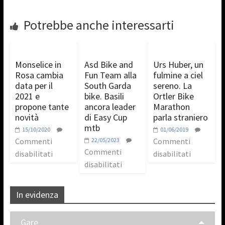
Potrebbe anche interessarti
Monselice in
Asd Bike and
Urs Huber, un
Rosa cambia
Fun Team alla
fulmine a ciel
data per il
South Garda
sereno. La
2021 e
bike. Basili
Ortler Bike
propone tante
ancora leader
Marathon
novità
di Easy Cup
parla straniero
mtb
15/10/2020
01/06/2019
Commenti
22/05/2023
Commenti
Commenti
disabilitati
disabilitati
disabilitati
In evidenza
Gare