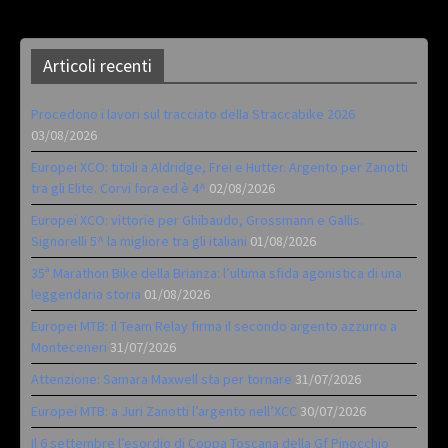
Articoli recenti
Procedono i lavori sul tracciato della Straccabike 2026
03/08/2026
Europei XCO: titoli a Aldridge, Frei e Hutter. Argento per Zanotti
tra gli Elite. Corvi fora ed è 4^
02/08/2026
Europei XCO: vittorie per Ghibaudo, Grossmann e Gallis.
Signorelli 5^ la migliore tra gli italiani
01/08/2026
35ª Marathon Bike della Brianza: l’ultima sfida agonistica di una
leggendaria storia
01/08/2026
Europei MTB: il Team Relay firma il secondo argento azzurro a
Monteceneri
31/07/2026
Attenzione: Samara Maxwell sta per tornare
31/07/2026
Europei MTB: a Juri Zanotti l’argento nell’XCC
30/07/2026
Il 6 settembre l’esordio di Coppa Toscana della Gf Pinocchio