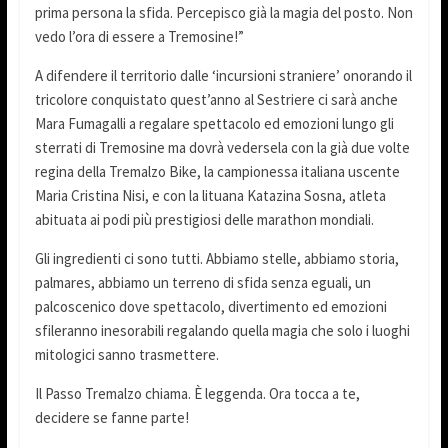
prima persona la sfida. Percepisco già la magia del posto. Non
vedo l’ora di essere a Tremosine!”
A difendere il territorio dalle ‘incursioni straniere’ onorando il
tricolore conquistato quest’anno al Sestriere ci sarà anche
Mara Fumagalli a regalare spettacolo ed emozioni lungo gli
sterrati di Tremosine ma dovrà vedersela con la già due volte
regina della Tremalzo Bike, la campionessa italiana uscente
Maria Cristina Nisi, e con la lituana Katazina Sosna, atleta
abituata ai podi più prestigiosi delle marathon mondiali.
Gli ingredienti ci sono tutti. Abbiamo stelle, abbiamo storia,
palmares, abbiamo un terreno di sfida senza eguali, un
palcoscenico dove spettacolo, divertimento ed emozioni
sfileranno inesorabili regalando quella magia che solo i luoghi
mitologici sanno trasmettere.
Il Passo Tremalzo chiama. È leggenda. Ora tocca a te,
decidere se fanne parte!