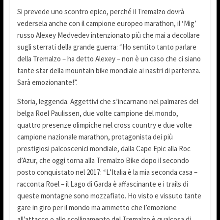
Si prevede uno scontro epico, perché il Tremalzo dovrà
vedersela anche con il campione europeo marathon, il ‘Mig’
russo Alexey Medvedev intenzionato più che mai a decollare
sugli sterrati della grande guerra: “Ho sentito tanto parlare
della Tremalzo – ha detto Alexey – non è un caso che ci siano
tante star della mountain bike mondiale ai nastri di partenza.
Sarà emozionante!”.
Storia, leggenda. Aggettivi che s’incarnano nel palmares del
belga Roel Paulissen, due volte campione del mondo,
quattro presenze olimpiche nel cross country e due volte
campione nazionale marathon, protagonista dei più
prestigiosi palcoscenici mondiale, dalla Cape Epic alla Roc
d’Azur, che oggi torna alla Tremalzo Bike dopo il secondo
posto conquistato nel 2017: “L’Italia è la mia seconda casa –
racconta Roel – il Lago di Garda è affascinante e i trails di
queste montagne sono mozzafiato. Ho visto e vissuto tante
gare in giro per il mondo ma ammetto che l’emozione
all’attacco o allo scollinamento del Tremalzo è qualcosa di