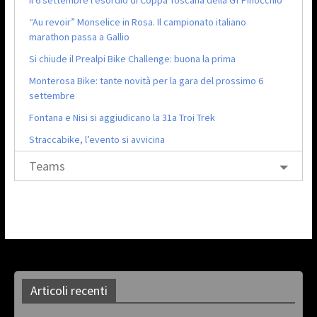
“Au revoir” Monselice in Rosa. Il campionato italiano
marathon passa a Gallio
Si chiude il Prealpi Bike Challenge: buona la prima
Monterosa Bike: tante novità per la gara del prossimo 6
settembre
Fontana e Nisi si aggiudicano la 31a Troi Trek
Straccabike, l’evento si avvicina
Teams
Articoli recenti