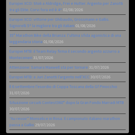
Europei XCO: titoli a Aldridge, Frei e Hutter. Argento per Zanotti
tra gli Elite. Corvi fora ed è 4^
02/08/2026
Europei XCO: vittorie per Ghibaudo, Grossmann e Gallis.
Signorelli 5^ la migliore tra gli italiani
01/08/2026
35ª Marathon Bike della Brianza: l’ultima sfida agonistica di una
leggendaria storia
01/08/2026
Europei MTB: il Team Relay firma il secondo argento azzurro a
Monteceneri
31/07/2026
Attenzione: Samara Maxwell sta per tornare
31/07/2026
Europei MTB: a Juri Zanotti l’argento nell’XCC
30/07/2026
Il 6 settembre l’esordio di Coppa Toscana della Gf Pinocchio
31/07/2026
Situazione circuiti Contest360° dopo la Gran Fondo Marradi MTB
30/07/2026
“Au revoir” Monselice in Rosa. Il campionato italiano marathon
passa a Gallio
29/07/2026