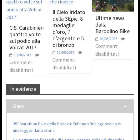
Il Cielo Iridato
Ultime news
della 3Epic: 8
dalla
medaglie
C.S. Carabinieri
Bardolino Bike
d’oro, 7
quattro volte
d’argento e 5
04/03/2026
sul podio alla
di bronzo
Commenti
Volcat 2017
31/08/2017
disabilitati
19/04/2017
Commenti
Commenti
disabilitati
disabilitati
In evidenza
Gare
35ª Marathon Bike della Brianza: l’ultima sfida agonistica di
una leggendaria storia
Il 6 settembre l’esordio di Coppa Toscana della Gf Pinocchio