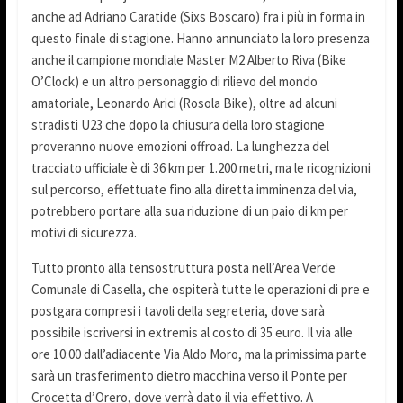
anche ad Adriano Caratide (Sixs Boscaro) fra i più in forma in
questo finale di stagione. Hanno annunciato la loro presenza
anche il campione mondiale Master M2 Alberto Riva (Bike
O’Clock) e un altro personaggio di rilievo del mondo
amatoriale, Leonardo Arici (Rosola Bike), oltre ad alcuni
stradisti U23 che dopo la chiusura della loro stagione
proveranno nuove emozioni offroad. La lunghezza del
tracciato ufficiale è di 36 km per 1.200 metri, ma le ricognizioni
sul percorso, effettuate fino alla diretta imminenza del via,
potrebbero portare alla sua riduzione di un paio di km per
motivi di sicurezza.
Tutto pronto alla tensostruttura posta nell’Area Verde
Comunale di Casella, che ospiterà tutte le operazioni di pre e
postgara compresi i tavoli della segreteria, dove sarà
possibile iscriversi in extremis al costo di 35 euro. Il via alle
ore 10:00 dall’adiacente Via Aldo Moro, ma la primissima parte
sarà un trasferimento dietro macchina verso il Ponte per
Crocetta d’Orero, dove verrà dato il via effettivo. A