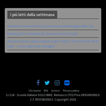
I più letti della settimana
A Montecoronaro festa per la chiusura del Romagna Bike Cup
Ranking UCI: Avondetto N.2. Berta e Corvi in Top10
Eleonora Farina studia la Black Snake iridata: “Che ricordi in Val di
Sole… e ora sogno una medaglia”
Chi siamo
RSS
Scrivici
Privacy policy
S.I.S.B - Scuola Italiana SOLO BIKE. Beinasco (TO) P.Iva 08934930010.
C.f. 95559830013. Copyright 2020