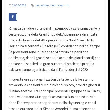
,
23/10/2019
genoabike
nord ovest mtb
Rinviata ben due volte per il maltempo, da gara primaverile la
terza edizione della Granfondo dell’Appennino è diventata
prova di chiusura del 2019 per il circuito Nord Ovest Mtb.
Domenica si tornerà a Casella (GE) confidando nel bel tempo
(le previsioni sono in tal senso ottimistiche per il fine
settimana, dopo i grandi scosci d’acqua dei giorni scorsi) per
portare sui sentieri un gran numero di praticanti pronti a
salutare l’anno agonistico e darsi l’arrivederci al 2020.
In queste ore agli organizzatori della Genoa Bike stanno
arrivando le adesioni di molti biker di spicco, pronti a giocarsi
l’ultimo scettro. Tra i principali presenti il gruppo della Silmax,
con il valdostano Giuseppe Lamastra al suo rientro in Mtb
dopo l’estemporanea esperienza nello skyrunning e con il
bronzo europeo junior Simone Avondetto, ma attenzione