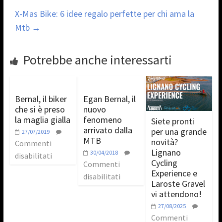
X-Mas Bike: 6 idee regalo perfette per chi ama la
Mtb
→
Potrebbe anche interessarti
Bernal, il biker
Egan Bernal, il
che si è preso
nuovo
la maglia gialla
fenomeno
Siete pronti
arrivato dalla
per una grande
27/07/2019
MTB
novità?
Commenti
Lignano
30/04/2018
disabilitati
Cycling
Commenti
Experience e
disabilitati
Laroste Gravel
vi attendono!
27/08/2025
Commenti