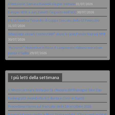
Attenzione: Samara Maxwell sta per tornare
31/07/2026
Europei MTB: a Juri Zanotti l’argento nell’XCC
30/07/2026
Il 6 settembre l’esordio di Coppa Toscana della Gf Pinocchio
31/07/2026
Situazione circuiti Contest360° dopo la Gran Fondo Marradi MTB
30/07/2026
“Au revoir” Monselice in Rosa. Il campionato italiano marathon
passa a Gallio
29/07/2026
I più letti della settimana
A Montecoronaro festa per la chiusura del Romagna Bike Cup
Ranking UCI: Avondetto N.2. Berta e Corvi in Top10
Procedono i lavori sul tracciato della Straccabike 2026
Eleonora Farina studia la Black Snake iridata: “Che ricordi in Val di