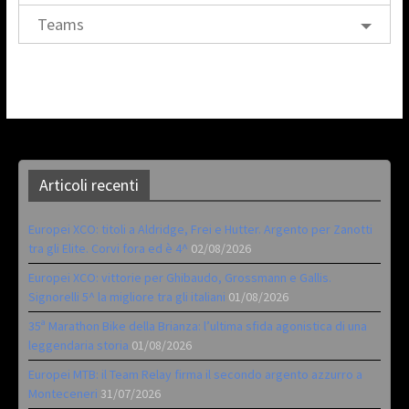
Teams
Articoli recenti
Europei XCO: titoli a Aldridge, Frei e Hutter. Argento per Zanotti
tra gli Elite. Corvi fora ed è 4^
02/08/2026
Europei XCO: vittorie per Ghibaudo, Grossmann e Gallis.
Signorelli 5^ la migliore tra gli italiani
01/08/2026
35ª Marathon Bike della Brianza: l’ultima sfida agonistica di una
leggendaria storia
01/08/2026
Europei MTB: il Team Relay firma il secondo argento azzurro a
Monteceneri
31/07/2026