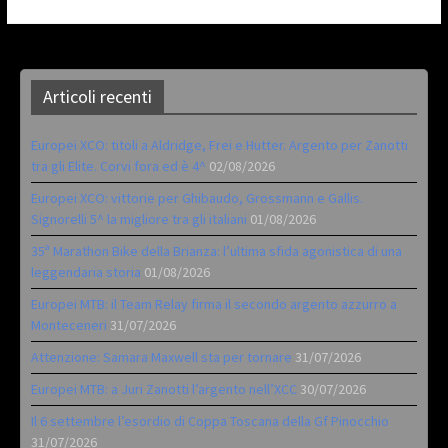
Articoli recenti
Europei XCO: titoli a Aldridge, Frei e Hutter. Argento per Zanotti
tra gli Elite. Corvi fora ed è 4^
02/08/2026
Europei XCO: vittorie per Ghibaudo, Grossmann e Gallis.
Signorelli 5^ la migliore tra gli italiani
01/08/2026
35ª Marathon Bike della Brianza: l’ultima sfida agonistica di una
leggendaria storia
01/08/2026
Europei MTB: il Team Relay firma il secondo argento azzurro a
Monteceneri
31/07/2026
Attenzione: Samara Maxwell sta per tornare
31/07/2026
Europei MTB: a Juri Zanotti l’argento nell’XCC
30/07/2026
Il 6 settembre l’esordio di Coppa Toscana della Gf Pinocchio
31/07/2026