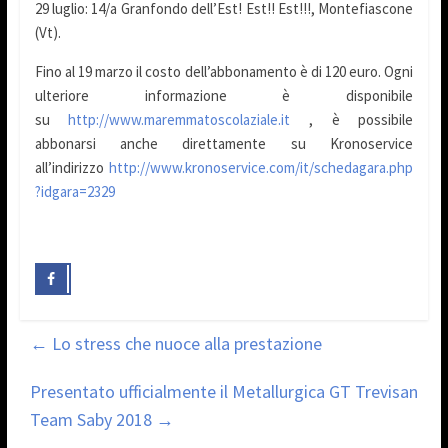
29 luglio: 14/a Granfondo dell’Est! Est!! Est!!!, Montefiascone
(Vt).
Fino al 19 marzo il costo dell’abbonamento è di 120 euro. Ogni
ulteriore informazione è disponibile
su
http://www.maremmatoscolaziale.it
, è possibile
abbonarsi anche direttamente su Kronoservice
all’indirizzo
http://www.kronoservice.com/it/schedagara.php
?idgara=2329
←
Lo stress che nuoce alla prestazione
Presentato ufficialmente il Metallurgica GT Trevisan
Team Saby 2018
→