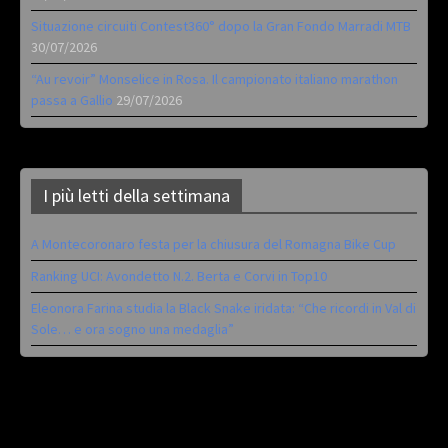
Situazione circuiti Contest360° dopo la Gran Fondo Marradi MTB
30/07/2026
“Au revoir” Monselice in Rosa. Il campionato italiano marathon
passa a Gallio
29/07/2026
I più letti della settimana
A Montecoronaro festa per la chiusura del Romagna Bike Cup
Ranking UCI: Avondetto N.2. Berta e Corvi in Top10
Eleonora Farina studia la Black Snake iridata: “Che ricordi in Val di
Sole… e ora sogno una medaglia”