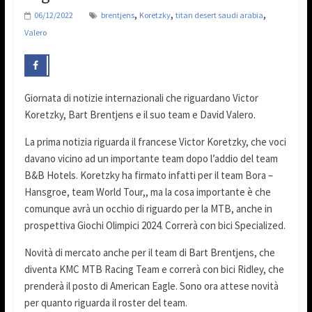
,
,
,
06/12/2022
brentjens
Koretzky
titan desert saudi arabia
Valero
Giornata di notizie internazionali che riguardano Victor
Koretzky, Bart Brentjens e il suo team e David Valero.
La prima notizia riguarda il francese Victor Koretzky, che voci
davano vicino ad un importante team dopo l’addio del team
B&B Hotels. Koretzky ha firmato infatti per il team Bora –
Hansgroe, team World Tour,, ma la cosa importante è che
comunque avrà un occhio di riguardo per la MTB, anche in
prospettiva Giochi Olimpici 2024. Correrà con bici Specialized.
Novità di mercato anche per il team di Bart Brentjens, che
diventa KMC MTB Racing Team e correrà con bici Ridley, che
prenderà il posto di American Eagle. Sono ora attese novità
per quanto riguarda il roster del team.