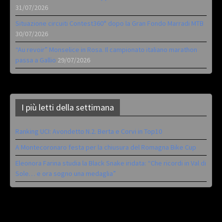
31/07/2026
Situazione circuiti Contest360° dopo la Gran Fondo Marradi MTB
30/07/2026
“Au revoir” Monselice in Rosa. Il campionato italiano marathon
passa a Gallio
29/07/2026
I più letti della settimana
Ranking UCI: Avondetto N.2. Berta e Corvi in Top10
A Montecoronaro festa per la chiusura del Romagna Bike Cup
Eleonora Farina studia la Black Snake iridata: “Che ricordi in Val di
Sole… e ora sogno una medaglia”