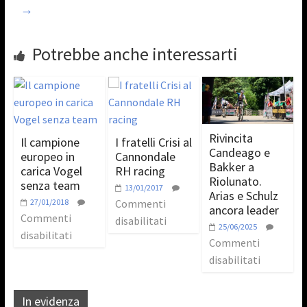
→
Potrebbe anche interessarti
Rivincita
Il campione
I fratelli Crisi al
Candeago e
europeo in
Cannondale
Bakker a
carica Vogel
RH racing
Riolunato.
senza team
13/01/2017
Arias e Schulz
27/01/2018
Commenti
ancora leader
Commenti
disabilitati
25/06/2025
disabilitati
Commenti
disabilitati
In evidenza