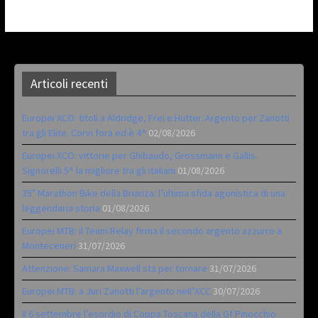
Articoli recenti
Europei XCO: titoli a Aldridge, Frei e Hutter. Argento per Zanotti
tra gli Elite. Corvi fora ed è 4^
02/08/2026
Europei XCO: vittorie per Ghibaudo, Grossmann e Gallis.
Signorelli 5^ la migliore tra gli italiani
01/08/2026
35ª Marathon Bike della Brianza: l’ultima sfida agonistica di una
leggendaria storia
01/08/2026
Europei MTB: il Team Relay firma il secondo argento azzurro a
Monteceneri
31/07/2026
Attenzione: Samara Maxwell sta per tornare
31/07/2026
Europei MTB: a Juri Zanotti l’argento nell’XCC
30/07/2026
Il 6 settembre l’esordio di Coppa Toscana della Gf Pinocchio