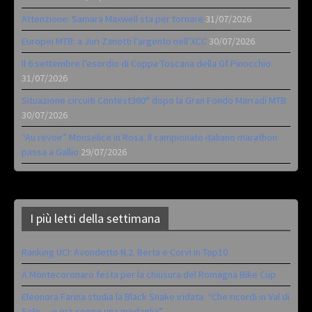
Attenzione: Samara Maxwell sta per tornare
31/07/2026
Europei MTB: a Juri Zanotti l’argento nell’XCC
30/07/2026
Il 6 settembre l’esordio di Coppa Toscana della Gf Pinocchio
31/07/2026
Situazione circuiti Contest360° dopo la Gran Fondo Marradi MTB
30/07/2026
“Au revoir” Monselice in Rosa. Il campionato italiano marathon
passa a Gallio
29/07/2026
I più letti della settimana
Ranking UCI: Avondetto N.2. Berta e Corvi in Top10
A Montecoronaro festa per la chiusura del Romagna Bike Cup
Eleonora Farina studia la Black Snake iridata: “Che ricordi in Val di
Sole… e ora sogno una medaglia”