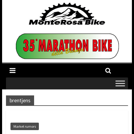
brentjens
Market rumors