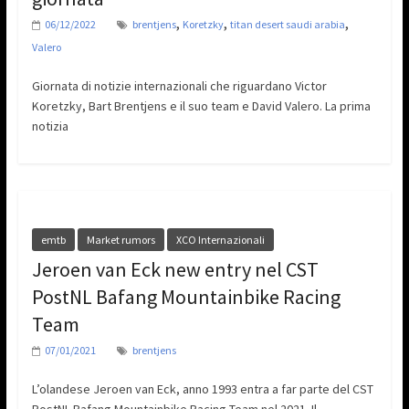
,
,
,
06/12/2022
brentjens
Koretzky
titan desert saudi arabia
Valero
Giornata di notizie internazionali che riguardano Victor
Koretzky, Bart Brentjens e il suo team e David Valero. La prima
notizia
emtb
Market rumors
XCO Internazionali
Jeroen van Eck new entry nel CST
PostNL Bafang Mountainbike Racing
Team
07/01/2021
brentjens
L’olandese Jeroen van Eck, anno 1993 entra a far parte del CST