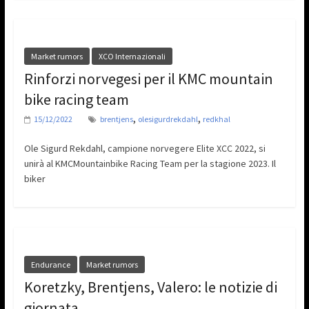
Market rumors
XCO Internazionali
Rinforzi norvegesi per il KMC mountain
bike racing team
,
,
15/12/2022
brentjens
olesigurdrekdahl
redkhal
Ole Sigurd Rekdahl, campione norvegere Elite XCC 2022, si
unirà al KMCMountainbike Racing Team per la stagione 2023. Il
biker
Endurance
Market rumors
Koretzky, Brentjens, Valero: le notizie di
giornata