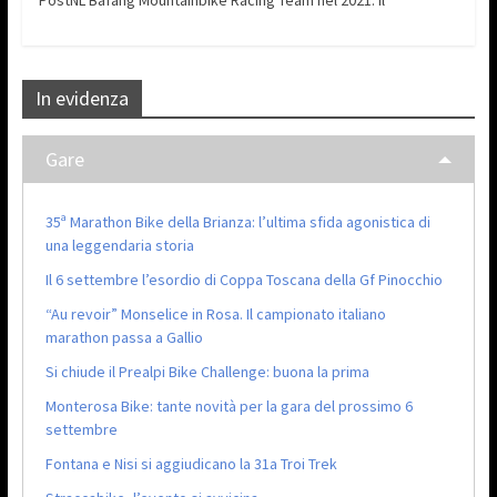
PostNL Bafang Mountainbike Racing Team nel 2021. Il
In evidenza
Gare
35ª Marathon Bike della Brianza: l’ultima sfida agonistica di
una leggendaria storia
Il 6 settembre l’esordio di Coppa Toscana della Gf Pinocchio
“Au revoir” Monselice in Rosa. Il campionato italiano
marathon passa a Gallio
Si chiude il Prealpi Bike Challenge: buona la prima
Monterosa Bike: tante novità per la gara del prossimo 6
settembre
Fontana e Nisi si aggiudicano la 31a Troi Trek