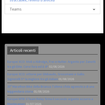
Straccabike, l’evento si avvicina
Teams
Articoli recenti
Europei XCO: titoli a Aldridge, Frei e Hutter. Argento per Zanotti
tra gli Elite. Corvi fora ed è 4^
02/08/2026
Europei XCO: vittorie per Ghibaudo, Grossmann e Gallis.
Signorelli 5^ la migliore tra gli italiani
01/08/2026
35ª Marathon Bike della Brianza: l’ultima sfida agonistica di una
leggendaria storia
01/08/2026
Europei MTB: il Team Relay firma il secondo argento azzurro a
Monteceneri
31/07/2026