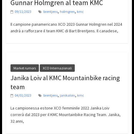
Gunnar Holmgren al team KMC
,
,
09/11/2023
brentjens
holmgren
kmc
Il campione panamericano XCO 2023 Gunnar Holmgren nel 2024
andrà a rafforzare il team KMC di Bart Brentjens. Il canadese,
Market rumors
XCO Internazionali
Janika Loiv al KMC Mountainbike racing
team
,
,
04/01/2023
brentjens
janikaloiv
kmc
La campionessa estone XCO femminile 2022 Janika Loiv
correrà dal 2023 per il KMC Mountainbike Racing Team. Janika,
32 anni,