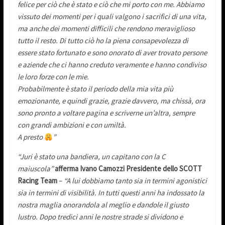
felice per ciò che è stato e ciò che mi porto con me. Abbiamo
vissuto dei momenti per i quali valgono i sacrifici di una vita,
ma anche dei momenti difficili che rendono meraviglioso
tutto il resto. Di tutto ciò ho la piena consapevolezza di
essere stato fortunato e sono onorato di aver trovato persone
e aziende che ci hanno creduto veramente e hanno condiviso
le loro forze con le mie.
Probabilmente è stato il periodo della mia vita più
emozionante, e quindi grazie, grazie davvero, ma chissà, ora
sono pronto a voltare pagina e scriverne un’altra, sempre
con grandi ambizioni e con umiltà.
A presto
”
“Juri è stato una bandiera, un capitano con la C
maiuscola”
afferma Ivano Camozzi Presidente dello SCOTT
Racing Team
–
“A lui dobbiamo tanto sia in termini agonistici
sia in termini di visibilità. In tutti questi anni ha indossato la
nostra maglia onorandola al meglio e dandole il giusto
lustro. Dopo tredici anni le nostre strade si dividono e