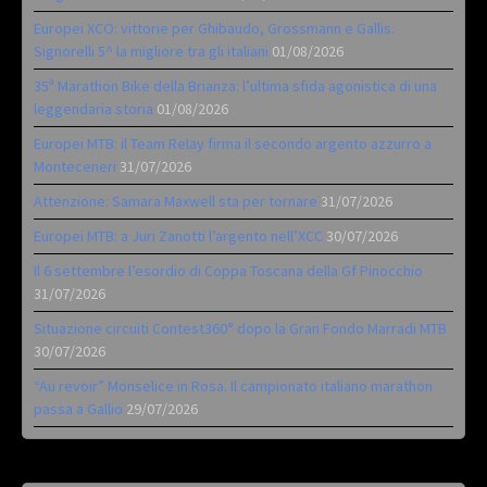
Europei XCO: vittorie per Ghibaudo, Grossmann e Gallis.
Signorelli 5^ la migliore tra gli italiani
01/08/2026
35ª Marathon Bike della Brianza: l’ultima sfida agonistica di una
leggendaria storia
01/08/2026
Europei MTB: il Team Relay firma il secondo argento azzurro a
Monteceneri
31/07/2026
Attenzione: Samara Maxwell sta per tornare
31/07/2026
Europei MTB: a Juri Zanotti l’argento nell’XCC
30/07/2026
Il 6 settembre l’esordio di Coppa Toscana della Gf Pinocchio
31/07/2026
Situazione circuiti Contest360° dopo la Gran Fondo Marradi MTB
30/07/2026
“Au revoir” Monselice in Rosa. Il campionato italiano marathon
passa a Gallio
29/07/2026