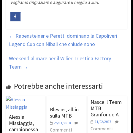
vogliamo ringraziare e augurare il meglio a Juri
.
←
Rabensteiner e Peretti dominano la Capoliveri
Legend Cup con Nibali che chiude nono
Weekend al mare per il Wilier Triestina Factory
Team
→
Potrebbe anche interessarti
Nasce il Team
MTB
Blevins, all-in
Granfondo A
sulla MTB
Alessia
11/02/2017
Missiaggia,
25/11/2018
Commenti
campionessa
Commenti