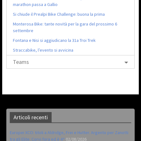
marathon passa a Gallio
Si chiude il Prealpi Bike Challenge: buona la prima
Monterosa Bike: tante novità per la gara del prossimo 6
settembre
Fontana e Nisi si aggiudicano la 31a Troi Trek
Straccabike, l’evento si avvicina
Teams
Articoli recenti
Europei XCO: titoli a Aldridge, Frei e Hutter. Argento per Zanotti
tra gli Elite. Corvi fora ed è 4^
02/08/2026