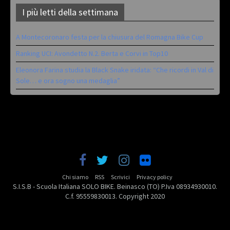
I più letti della settimana
A Montecoronaro festa per la chiusura del Romagna Bike Cup
Ranking UCI: Avondetto N.2. Berta e Corvi in Top10
Eleonora Farina studia la Black Snake iridata: “Che ricordi in Val di
Sole… e ora sogno una medaglia”
Chi siamo
RSS
Scrivici
Privacy policy
S.I.S.B - Scuola Italiana SOLO BIKE. Beinasco (TO) P.Iva 08934930010.
C.f. 95559830013. Copyright 2020