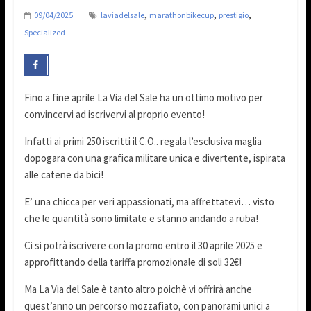
,
,
,
09/04/2025
laviadelsale
marathonbikecup
prestigio
Specialized
Fino a fine aprile La Via del Sale ha un ottimo motivo per
convincervi ad iscrivervi al proprio evento!
Infatti ai primi 250 iscritti il C.O.. regala l’esclusiva maglia
dopogara con una grafica militare unica e divertente, ispirata
alle catene da bici!
E’ una chicca per veri appassionati, ma affrettatevi… visto
che le quantità sono limitate e stanno andando a ruba!
Ci si potrà iscrivere con la promo entro il 30 aprile 2025 e
approfittando della tariffa promozionale di soli 32€!
Ma La Via del Sale è tanto altro poichè vi offrirà anche
quest’anno un percorso mozzafiato, con panorami unici a