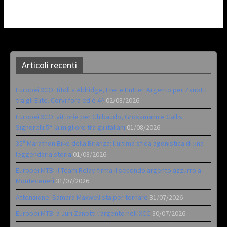
Articoli recenti
Europei XCO: titoli a Aldridge, Frei e Hutter. Argento per Zanotti
tra gli Elite. Corvi fora ed è 4^
02/08/2026
Europei XCO: vittorie per Ghibaudo, Grossmann e Gallis.
Signorelli 5^ la migliore tra gli italiani
01/08/2026
35ª Marathon Bike della Brianza: l’ultima sfida agonistica di una
leggendaria storia
01/08/2026
Europei MTB: il Team Relay firma il secondo argento azzurro a
Monteceneri
31/07/2026
Attenzione: Samara Maxwell sta per tornare
31/07/2026
Europei MTB: a Juri Zanotti l’argento nell’XCC
30/07/2026