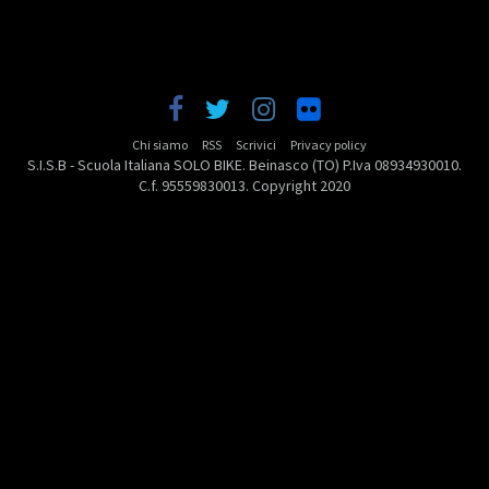
Chi siamo
RSS
Scrivici
Privacy policy
S.I.S.B - Scuola Italiana SOLO BIKE. Beinasco (TO) P.Iva 08934930010.
C.f. 95559830013. Copyright 2020