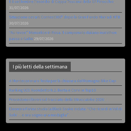
Il 6 settembre l’esordio di Coppa Toscana della Gf Pinocchio
31/07/2026
Situazione circuiti Contest360° dopo la Gran Fondo Marradi MTB
30/07/2026
“Au revoir” Monselice in Rosa. Il campionato italiano marathon
passa a Gallio
29/07/2026
I più letti della settimana
A Montecoronaro festa per la chiusura del Romagna Bike Cup
Ranking UCI: Avondetto N.2. Berta e Corvi in Top10
Procedono i lavori sul tracciato della Straccabike 2026
Eleonora Farina studia la Black Snake iridata: “Che ricordi in Val di
Sole… e ora sogno una medaglia”