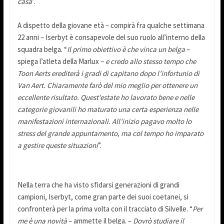
casa
”.
A dispetto della giovane età – compirà fra qualche settimana
22 anni – Iserbyt è consapevole del suo ruolo all’interno della
squadra belga. “
Il primo obiettivo è che vinca un belga
–
spiega l’atleta della Marlux –
e credo allo stesso tempo che
Toon Aerts erediterà i gradi di capitano dopo l’infortunio di
Van Aert. Chiaramente farò del mio meglio per ottenere un
eccellente risultato. Quest’estate ho lavorato bene e nelle
categorie giovanili ho maturato una certa esperienza nelle
manifestazioni internazionali. All’inizio pagavo molto lo
stress del grande appuntamento, ma col tempo ho imparato
a gestire queste situazioni
”.
Nella terra che ha visto sfidarsi generazioni di grandi
campioni, Iserbyt, come gran parte dei suoi coetanei, si
confronterà per la prima volta con il tracciato di Silvelle. “
Per
me è una novità
– ammette il belga. –
Dovrò studiare il