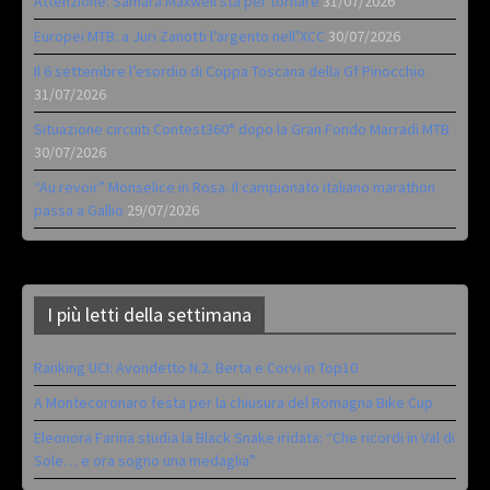
Attenzione: Samara Maxwell sta per tornare
31/07/2026
Europei MTB: a Juri Zanotti l’argento nell’XCC
30/07/2026
Il 6 settembre l’esordio di Coppa Toscana della Gf Pinocchio
31/07/2026
Situazione circuiti Contest360° dopo la Gran Fondo Marradi MTB
30/07/2026
“Au revoir” Monselice in Rosa. Il campionato italiano marathon
passa a Gallio
29/07/2026
I più letti della settimana
Ranking UCI: Avondetto N.2. Berta e Corvi in Top10
A Montecoronaro festa per la chiusura del Romagna Bike Cup
Eleonora Farina studia la Black Snake iridata: “Che ricordi in Val di
Sole… e ora sogno una medaglia”