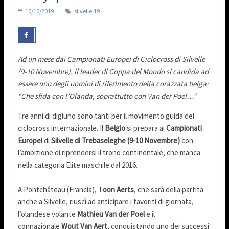
10/10/2019
silvelle'19
Ad un mese dai Campionati Europei di Ciclocross di Silvelle
(9-10 Novembre), il leader di Coppa del Mondo si candida ad
essere uno degli uomini di riferimento della corazzata belga:
“Che sfida con l’Olanda, soprattutto con Van der Poel…”
Tre anni di digiuno sono tanti per il movimento guida del
ciclocross internazionale. Il
Belgio
si prepara ai
Campionati
Europei
di
Silvelle di Trebaseleghe (9-10 Novembre)
con
l’ambizione di riprendersi il trono continentale, che manca
nella categoria Elite maschile dal 2016.
A Pontchâteau (Francia), T
oon Aerts
, che sarà della partita
anche a Silvelle, riuscì ad anticipare i favoriti di giornata,
l’olandese volante
Mathieu Van der Poel
e il
connazionale
Wout Van Aert
, conquistando uno dei successi