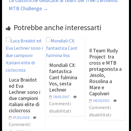
Le classifiche dedicate ai team del Trek-Zerowind
MTB Challenge
→
Potrebbe anche interessarti
Il Team Rudy
Project: tra
cross e MTB
Mondiali CX:
protagonista a
fantastica
Jesolo,
Cant fulmina
Luca Braidot
Rosolina a
Vos, sesta
ed Eva
Mare e
Lechner
Lechner sono i
Capolveri
28/01/2017
due campioni
04/10/2021
Commenti
italiani elite di
Commenti
ciclocross
disabilitati
disabilitati
07/01/2018
Commenti