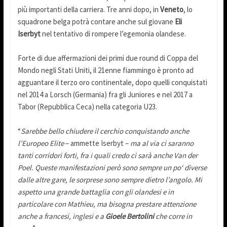
più importanti della carriera. Tre anni dopo, in
Veneto
, lo
squadrone belga potrà contare anche sul giovane
Eli
Iserbyt
nel tentativo di rompere l’egemonia olandese.
Forte di due affermazioni dei primi due round di Coppa del
Mondo negli Stati Uniti, il 21enne fiammingo è pronto ad
agguantare il terzo oro continentale, dopo quelli conquistati
nel 2014 a Lorsch (Germania) fra gli Juniores e nel 2017 a
Tabor (Repubblica Ceca) nella categoria U23.
“
Sarebbe bello chiudere il cerchio conquistando anche
l’Europeo Elite
– ammette Iserbyt –
ma al via ci saranno
tanti corridori forti, fra i quali credo ci sarà anche Van der
Poel. Queste manifestazioni però sono sempre un po‘ diverse
dalle altre gare, le sorprese sono sempre dietro l’angolo. Mi
aspetto una grande battaglia con gli olandesi e in
particolare con Mathieu, ma bisogna prestare attenzione
anche a francesi, inglesi e a
Gioele Bertolini
che corre in