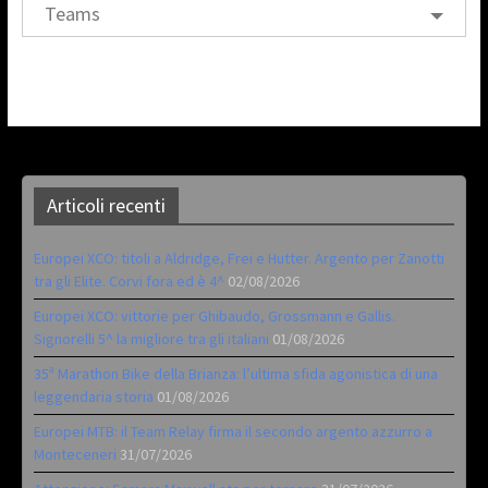
Teams
Articoli recenti
Europei XCO: titoli a Aldridge, Frei e Hutter. Argento per Zanotti
tra gli Elite. Corvi fora ed è 4^
02/08/2026
Europei XCO: vittorie per Ghibaudo, Grossmann e Gallis.
Signorelli 5^ la migliore tra gli italiani
01/08/2026
35ª Marathon Bike della Brianza: l’ultima sfida agonistica di una
leggendaria storia
01/08/2026
Europei MTB: il Team Relay firma il secondo argento azzurro a
Monteceneri
31/07/2026