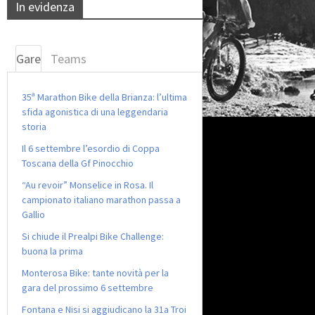
In evidenza
Gare
Teams
35ª Marathon Bike della Brianza: l’ultima
sfida agonistica di una leggendaria
storia
Il 6 settembre l’esordio di Coppa
Toscana della Gf Pinocchio
“Au revoir” Monselice in Rosa. Il
campionato italiano marathon passa a
Gallio
Si chiude il Prealpi Bike Challenge:
buona la prima
Monterosa Bike: tante novità per la
gara del prossimo 6 settembre
Fontana e Nisi si aggiudicano la 31a Troi