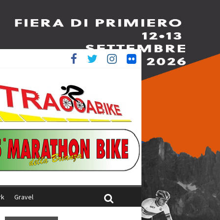
è 4^
ani
rk
Gravel