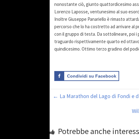
nonostante ciò, giunto quattordicesimo asso
Lorenzo Laposse, ventunesimo al suo esordio
Inoltre Giuseppe Panariello è rimasto attard
percorso che lo ha costretto ad arrivare al 
con il gruppo di testa. Da sottolineare, poi 
traguardo rispettivamente quarto ed ottavo
quindicesimo. Ottimo terzo gradino del podio
Condividi su Facebook
←
La Marathon del Lago di Fondi e d
Wil
Potrebbe anche interess