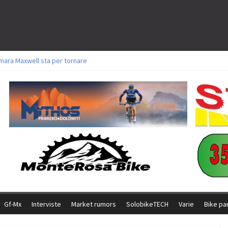
mara Maxwell sta per tornare
oli a Aldridge, Frei e Hutter. Argento per Zanotti tra gli Elite. Corvi fora ed 
torie per Ghibaudo, Grossmann e Gallis. Signorelli 5^ la migliore tra gli itali
ke della Brianza: l’ultima sfida agonistica di una leggendaria storia
l Team Relay firma il secondo argento azzurro a Monteceneri
Gf-Mx
Interviste
Market rumors
SolobikeTECH
Varie
Bike pa