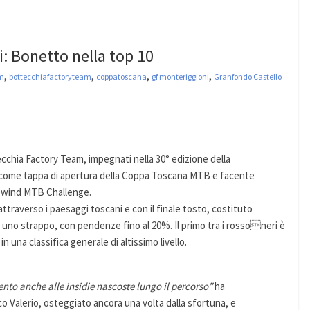
: Bonetto nella top 10
,
,
,
,
am
bottecchiafactoryteam
coppatoscana
gf monteriggioni
Granfondo Castello
cchia Factory Team, impegnati nella 30° edizione della
a come tappa di apertura della Coppa Toscana MTB e facente
rowind MTB Challenge.
 attraverso i paesaggi toscani e con il finale tosto, costituto
di uno strappo, con pendenze fino al 20%. Il primo tra i rossoneri è
una classifica generale di altissimo livello.
ento anche alle insidie nascoste lungo il percorso”
ha
alerio, osteggiato ancora una volta dalla sfortuna, e