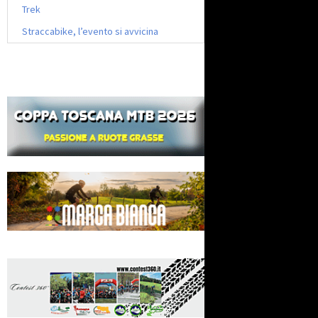
Trek
Straccabike, l’evento si avvicina