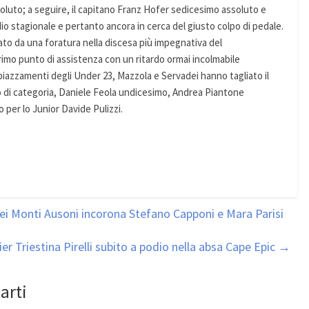
luto; a seguire, il capitano Franz Hofer sedicesimo assoluto e
 stagionale e pertanto ancora in cerca del giusto colpo di pedale.
ato da una foratura nella discesa più impegnativa del
primo punto di assistenza con un ritardo ormai incolmabile
i piazzamenti degli Under 23, Mazzola e Servadei hanno tagliato il
 di categoria, Daniele Feola undicesimo, Andrea Piantone
 per lo Junior Davide Pulizzi.
ei Monti Ausoni incorona Stefano Capponi e Mara Parisi
ier Triestina Pirelli subito a podio nella absa Cape Epic
→
arti