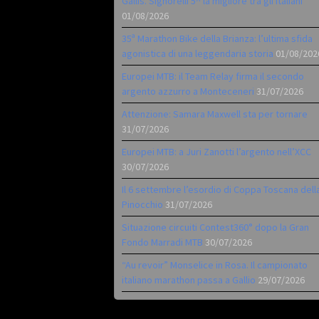
Gallis. Signorelli 5^ la migliore tra gli italiani
01/08/2026
35ª Marathon Bike della Brianza: l’ultima sfida
agonistica di una leggendaria storia
01/08/202
Europei MTB: il Team Relay firma il secondo
argento azzurro a Monteceneri
31/07/2026
Attenzione: Samara Maxwell sta per tornare
31/07/2026
Europei MTB: a Juri Zanotti l’argento nell’XCC
30/07/2026
Il 6 settembre l’esordio di Coppa Toscana dell
Pinocchio
31/07/2026
Situazione circuiti Contest360° dopo la Gran
Fondo Marradi MTB
30/07/2026
“Au revoir” Monselice in Rosa. Il campionato
italiano marathon passa a Gallio
29/07/2026