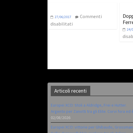
Dopp
Commenti
27/06/2017
Ferr
disabilitati
24/
disab
Articoli recenti
Europei XCO: titoli a Aldridge, Frei e Hutter.
Argento per Zanotti tra gli Elite. Corvi fora ed 
02/08/2026
Europei XCO: vittorie per Ghibaudo, Grossman