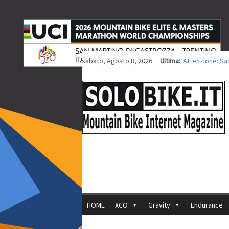
sabato, Agosto 8, 2026
Ultima:
Attenzione: Sa
Europei XCO: tit
Europei XCO: vit
35ª Marathon Bi
Europei MTB: i
HOME
XCO
Gravity
Endurance