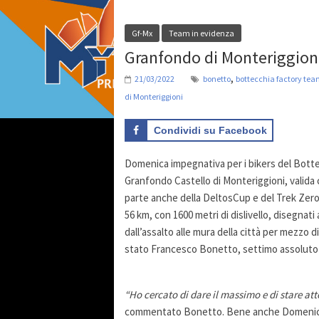
Gf-Mx
Team in evidenza
Granfondo di Monteriggioni
,
21/03/2022
bonetto
bottecchia factory te
di Monteriggioni
Condividi su Facebook
Domenica impegnativa per i bikers del Botte
Granfondo Castello di Monteriggioni, valid
parte anche della DeltosCup e del Trek Ze
56 km, con 1600 metri di dislivello, disegnati
dall’assalto alle mura della città per mezzo 
stato Francesco Bonetto, settimo assoluto in 
“Ho cercato di dare il massimo e di stare att
commentato Bonetto. Bene anche Domenico V