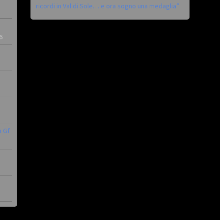
ricordi in Val di Sole… e ora sogno una medaglia”
6
a Gf