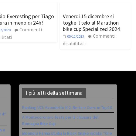
io Everesting per Tiago
Venerdi 15 dicembre si
eira in meno di 24h!
toglie il telo al Marathon
bike cup Specialized 2024
Commenti
07/2020
Commenti
ilitati
05/12/2023
disabilitati
I più letti della settimana
Ranking UCI: Avondetto N.2. Berta e Corvi in Top10
è 4^
A Montecoronaro festa per la chiusura del
Romagna Bike Cup
n e
Eleonora Farina studia la Black Snake iridata: “Che