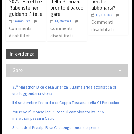
2022: Peretti e
della Brianza:
perché
Rabensteiner
pronto il pacco
abbonarsi?
guidano l’Italia
gara
11/01/2022
16/09/2022
14/08/2021
Commenti
Commenti
Commenti
disabilitati
disabilitati
disabilitati
In evidenza
Gare
35ª Marathon Bike della Brianza: l’ultima sfida agonistica di
una leggendaria storia
Il 6 settembre l’esordio di Coppa Toscana della Gf Pinocchio
“Au revoir” Monselice in Rosa. Il campionato italiano
marathon passa a Gallio
Si chiude il Prealpi Bike Challenge: buona la prima