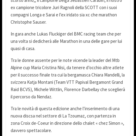
scorso anno,, il campione belga Sébastien Carabin, il nostro
ex campione tricolore Juri Ragnoli della SCOTT con i suoi
compagni Longa e Sarai e l’ex iridato sia xc che marathon
Christophe Sauser.
In gara anche Lukas Fluckiger del BMC racing team che per
una volta si dedicherà alle Marathon in una delle gare per lui
quasi di casa.
Tra le donne assente per le note vicende la leader del Mtb
Alpine cup Maria Cristina Nisi, da tenere d’occhio altre atlete
per il successo finale tra cui la bergamasca Chiara Mandelli, la
svizzera Katja Montani (Team VTT Papival Bergamont Grand
Raid BCVS), Michele Wittlin, Florence Darbellay che sceglierà
il percorso da Nendaz.
Tra le novità di questa edizione anche l’inserimento di una
nuova discsa nel settore di La Tzoumaz, con partenza in
zona Croix de-Coeur in direzione dello chalet « chez Simon »,
davvero spettacolare.