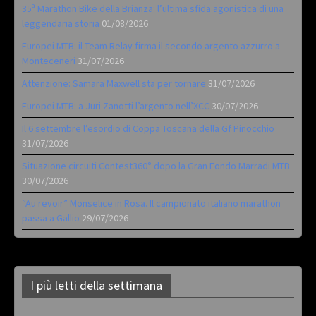
35ª Marathon Bike della Brianza: l’ultima sfida agonistica di una
leggendaria storia
01/08/2026
Europei MTB: il Team Relay firma il secondo argento azzurro a
Monteceneri
31/07/2026
Attenzione: Samara Maxwell sta per tornare
31/07/2026
Europei MTB: a Juri Zanotti l’argento nell’XCC
30/07/2026
Il 6 settembre l’esordio di Coppa Toscana della Gf Pinocchio
31/07/2026
Situazione circuiti Contest360° dopo la Gran Fondo Marradi MTB
30/07/2026
“Au revoir” Monselice in Rosa. Il campionato italiano marathon
passa a Gallio
29/07/2026
I più letti della settimana