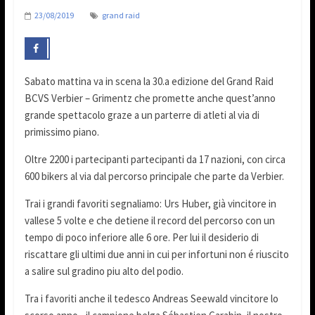
23/08/2019
grand raid
Sabato mattina va in scena la 30.a edizione del Grand Raid
BCVS Verbier – Grimentz che promette anche quest’anno
grande spettacolo graze a un parterre di atleti al via di
primissimo piano.
Oltre 2200 i partecipanti partecipanti da 17 nazioni, con circa
600 bikers al via dal percorso principale che parte da Verbier.
Trai i grandi favoriti segnaliamo: Urs Huber, già vincitore in
vallese 5 volte e che detiene il record del percorso con un
tempo di poco inferiore alle 6 ore. Per lui il desiderio di
riscattare gli ultimi due anni in cui per infortuni non é riuscito
a salire sul gradino piu alto del podio.
Tra i favoriti anche il tedesco Andreas Seewald vincitore lo