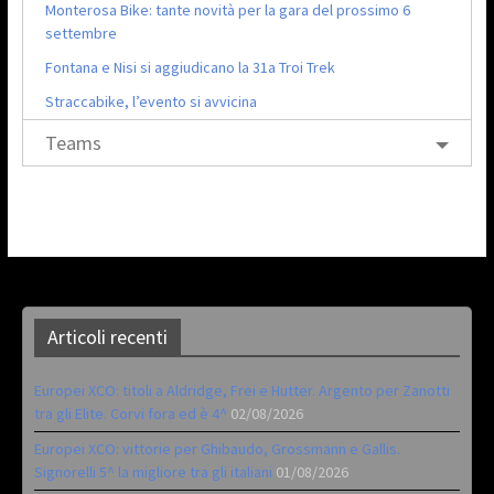
Monterosa Bike: tante novità per la gara del prossimo 6
settembre
Fontana e Nisi si aggiudicano la 31a Troi Trek
Straccabike, l’evento si avvicina
Teams
Articoli recenti
Europei XCO: titoli a Aldridge, Frei e Hutter. Argento per Zanotti
tra gli Elite. Corvi fora ed è 4^
02/08/2026
Europei XCO: vittorie per Ghibaudo, Grossmann e Gallis.
Signorelli 5^ la migliore tra gli italiani
01/08/2026