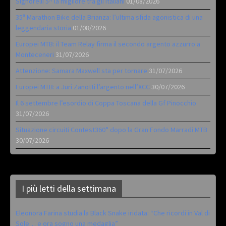
Signorelli 5^ la migliore tra gli italiani
01/08/2026
35ª Marathon Bike della Brianza: l’ultima sfida agonistica di una
leggendaria storia
01/08/2026
Europei MTB: il Team Relay firma il secondo argento azzurro a
Monteceneri
31/07/2026
Attenzione: Samara Maxwell sta per tornare
31/07/2026
Europei MTB: a Juri Zanotti l’argento nell’XCC
30/07/2026
Il 6 settembre l’esordio di Coppa Toscana della Gf Pinocchio
31/07/2026
Situazione circuiti Contest360° dopo la Gran Fondo Marradi MTB
30/07/2026
I più letti della settimana
Eleonora Farina studia la Black Snake iridata: “Che ricordi in Val di
Sole… e ora sogno una medaglia”