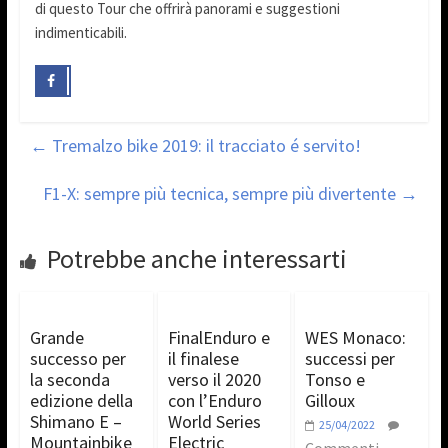
di questo Tour che offrirà panorami e suggestioni
indimenticabili.
←
Tremalzo bike 2019: il tracciato é servito!
F1-X: sempre più tecnica, sempre più divertente
→
Potrebbe anche interessarti
Grande
FinalEnduro e
WES Monaco:
successo per
il finalese
successi per
la seconda
verso il 2020
Tonso e
edizione della
con l’Enduro
Gilloux
Shimano E –
World Series
25/04/2022
Mountainbike
Electric
Commenti