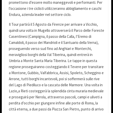
promettono d’essere molto maneggevoli e performanti. Per
l’occasione i tre ciclisti utilizzeranno abbigliamento e caschi
Endura, azienda leader nel settore ciclo.
Il Tour partirà il 5 Agosto da Firenze per arrivare a Vicchio,
quindi una volta in Mugello attraverserà il Parco delle Foreste
Casentinesi (Campigna, il passo della Calla, l’Eremo di
Camaldoli, il passo dei Mandrioli e il Santuario della Verna),
proseguendo verso sud fino ad Anghiari e Monterchi,
meravigliosi borghi della Val Tiberina, quindi entrerà in
Umbria a Monte Santa Maria Tiberina. Le tappe in questa
regione proseguiranno costeggiando il Tevere per transitare
a Montone, Gubbio, Valfabbrica, Assisi, Spoleto, Scheggino e
Arrone, tutti borghi incantevoli, poi si soffermerà sulle rive
del Lago di Piediluco e la cascata delle Marmore. Una volta in
Lazio,a Rieti costeggerà la splendida cinta muraria medievale
e proseguirà per Nerola, attraverso pascoli, campi e uliveti a
perdita d’occhio per giungere infine alle porte di Roma, la
città eterna, a due passi da Piazza San Pietro, punto di arrivo