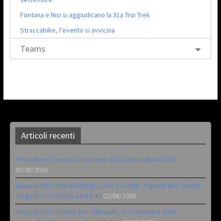
Fontana e Nisi si aggiudicano la 31a Troi Trek
Straccabike, l’evento si avvicina
Teams
Articoli recenti
Procedono i lavori sul tracciato della Straccabike 2026
03/08/2026
Europei XCO: titoli a Aldridge, Frei e Hutter. Argento per Zanotti
tra gli Elite. Corvi fora ed è 4^
02/08/2026
Europei XCO: vittorie per Ghibaudo, Grossmann e Gallis.