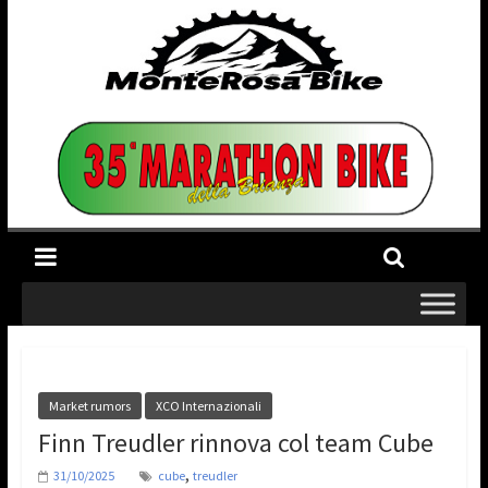
Market rumors
XCO Internazionali
Finn Treudler rinnova col team Cube
,
31/10/2025
cube
treudler