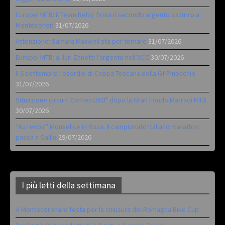
Europei MTB: il Team Relay firma il secondo argento azzurro a
Monteceneri
31/07/2026
Attenzione: Samara Maxwell sta per tornare
31/07/2026
Europei MTB: a Juri Zanotti l’argento nell’XCC
30/07/2026
Il 6 settembre l’esordio di Coppa Toscana della Gf Pinocchio
31/07/2026
Situazione circuiti Contest360° dopo la Gran Fondo Marradi MTB
30/07/2026
“Au revoir” Monselice in Rosa. Il campionato italiano marathon
passa a Gallio
29/07/2026
I più letti della settimana
A Montecoronaro festa per la chiusura del Romagna Bike Cup