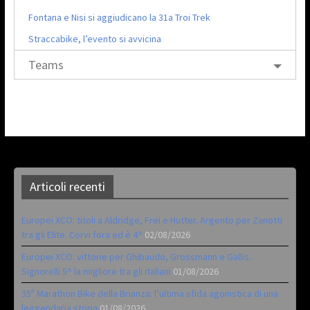
Fontana e Nisi si aggiudicano la 31a Troi Trek
Straccabike, l’evento si avvicina
Teams
Articoli recenti
Europei XCO: titoli a Aldridge, Frei e Hutter. Argento per Zanotti
tra gli Elite. Corvi fora ed è 4^
02/08/2026
Europei XCO: vittorie per Ghibaudo, Grossmann e Gallis.
Signorelli 5^ la migliore tra gli italiani
01/08/2026
35ª Marathon Bike della Brianza: l’ultima sfida agonistica di una
leggendaria storia
01/08/2026