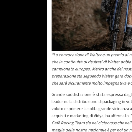
“La convocazione di Walter è un premio al no
che la continuità di risultati di Walter abbia
campionato europeo. Merito anche del nostro
preparazione sta seguendo Walter gara dopo
che sarà sicuramente molto impegnativa e che
Grande soddisfazione è stata espressa dagli
leader nella distribuzione di packaging in vet
voluto esprimere la solita grande vicinanza al
acquisti e marketing di Vidya, ha affermato: 
Cafè Racing Team sia nel ciclocross che nell
maglia della nostra nazionale è per noi un 