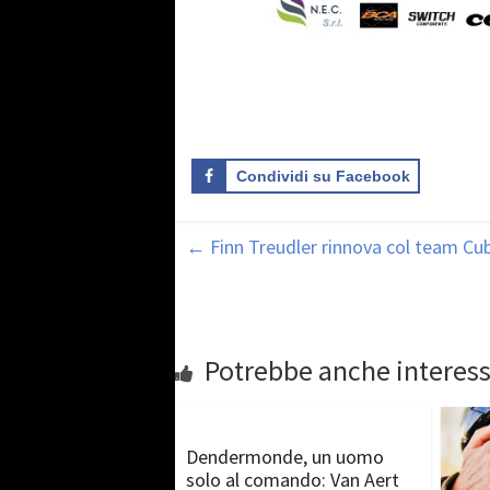
Condividi su Facebook
←
Finn Treudler rinnova col team Cu
Potrebbe anche interess
Dendermonde, un uomo
solo al comando: Van Aert