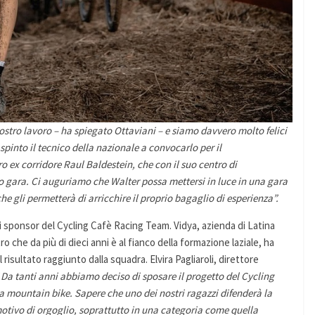
stro lavoro – ha spiegato Ottaviani – e siamo davvero molto felici
 spinto il tecnico della nazionale a convocarlo per il
 ex corridore Raul Baldestein, che con il suo centro di
 gara. Ci auguriamo che Walter possa mettersi in luce in una gara
 gli permetterà di arricchire il proprio bagaglio di esperienza”.
 sponsor del Cycling Cafè Racing Team. Vidya, azienda di Latina
ro che da più di dieci anni è al fianco della formazione laziale, ha
 risultato raggiunto dalla squadra. Elvira Pagliaroli, direttore
“
Da tanti anni abbiamo deciso di sposare il progetto del Cycling
a mountain bike. Sapere che uno dei nostri ragazzi difenderà la
motivo di orgoglio, soprattutto in una categoria come quella