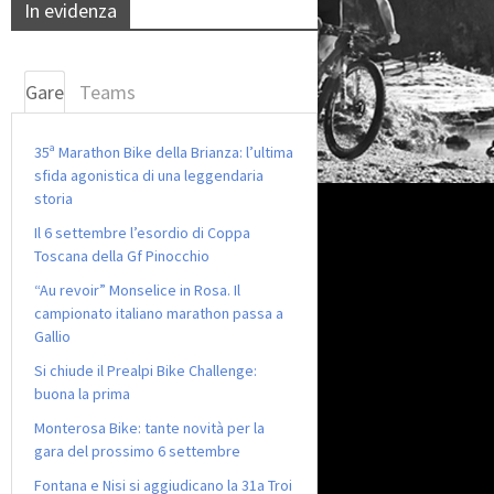
In evidenza
Gare
Teams
35ª Marathon Bike della Brianza: l’ultima
sfida agonistica di una leggendaria
storia
Il 6 settembre l’esordio di Coppa
Toscana della Gf Pinocchio
“Au revoir” Monselice in Rosa. Il
campionato italiano marathon passa a
Gallio
Si chiude il Prealpi Bike Challenge:
buona la prima
Monterosa Bike: tante novità per la
gara del prossimo 6 settembre
Fontana e Nisi si aggiudicano la 31a Troi