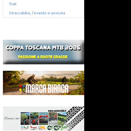
Trek
Straccabike, l’evento si avvicina