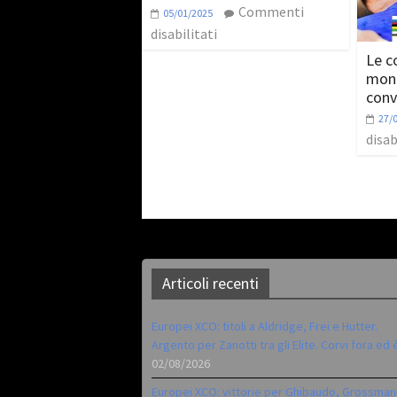
Commenti
05/01/2025
disabilitati
Le c
mond
conv
27/
disab
Articoli recenti
Europei XCO: titoli a Aldridge, Frei e Hutter.
Argento per Zanotti tra gli Elite. Corvi fora ed 
02/08/2026
Europei XCO: vittorie per Ghibaudo, Grossman