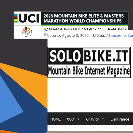
sabato, Agosto 8, 2026
Ultima:
Attenzione: Sa
Europei XCO: tit
Europei XCO: vit
35ª Marathon Bi
Europei MTB: i
HOME
XCO
Gravity
Endurance