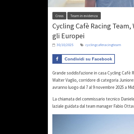
Cross
Team in evidenza
Cycling Cafè Racing Team, 
gli Europei
30/10/2025
cyclingcaferacingteam
Condividi su Facebook
Grande soddisfazione in casa Cycling Cafè Ra
Walter Vaglio, corridore di categoria Juniore
avranno luogo dal 7 al 9 novembre 2025 a Mid
La chiamata del commissario tecnico Daniel
laziale guidata dal team manager Fabio Ottav