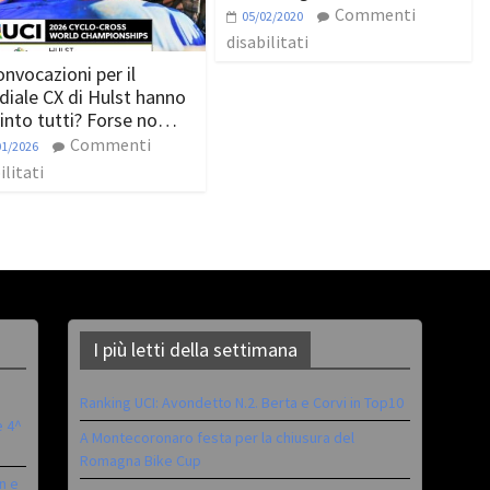
Commenti
05/02/2020
disabilitati
onvocazioni per il
iale CX di Hulst hanno
into tutti? Forse no…
Commenti
01/2026
ilitati
I più letti della settimana
Ranking UCI: Avondetto N.2. Berta e Corvi in Top10
è 4^
A Montecoronaro festa per la chiusura del
Romagna Bike Cup
n e