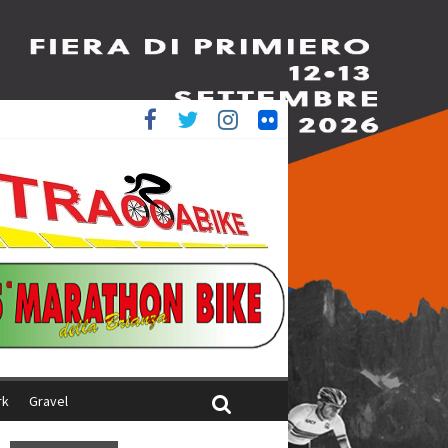
è 4^
ani
rk
Gravel