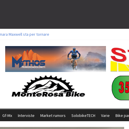
mara Maxwell sta per tornare
oli a Aldridge, Frei e Hutter. Argento per Zanotti tra gli Elite. Corvi fora ed 
torie per Ghibaudo, Grossmann e Gallis. Signorelli 5^ la migliore tra gli itali
ke della Brianza: l’ultima sfida agonistica di una leggendaria storia
l Team Relay firma il secondo argento azzurro a Monteceneri
Gf-Mx
Interviste
Market rumors
SolobikeTECH
Varie
Bike pa