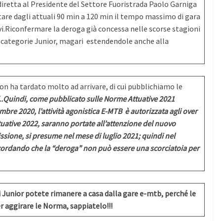
ro diretta al Presidente del Settore Fuoristrada Paolo Garniga
rtare dagli attuali 90 min a 120 min il tempo massimo di gara
vi.Riconfermare la deroga già concessa nelle scorse stagioni
e categorie Junior, magari estendendole anche alla
on ha tardato molto ad arrivare, di cui pubblichiamo le
..Quindi, come pubblicato sulle Norme Attuative 2021
mbre 2020, l’attività agonistica E-MTB è autorizzata agli over
uative 2022, saranno portate all’attenzione del nuovo
sione, si presume nel mese di luglio 2021; quindi nel
icordando che la “deroga” non può essere una scorciatoia per
ari Junior potete rimanere a casa dalla gare e-mtb, perché le
 aggirare le Norma, sappiatelo!!!