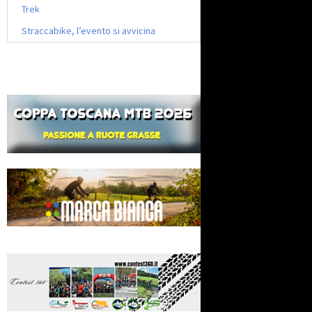
Trek
Straccabike, l’evento si avvicina