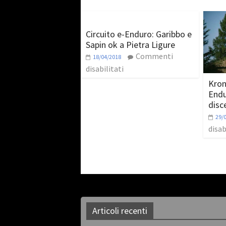
Circuito e-Enduro: Garibbo e
Sapin ok a Pietra Ligure
Commenti
18/04/2018
disabilitati
Kron
Endur
disc
29/
disab
Articoli recenti