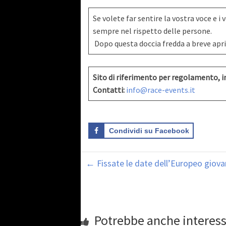
Se volete far sentire la vostra voce e i v
sempre nel rispetto delle persone.
Dopo questa doccia fredda a breve apri
Sito di riferimento per regolamento, in
Contatti:
info@race-events.it
Condividi su Facebook
←
Fissate le date dell’Europeo giovan
Potrebbe anche interess