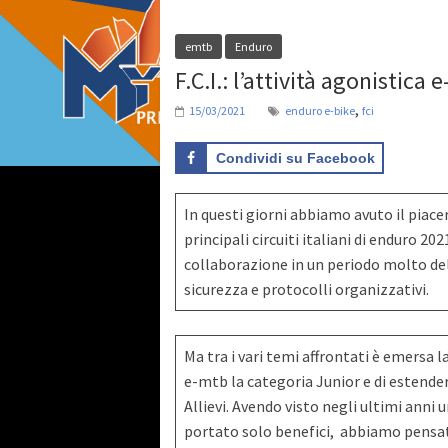
emtb
Enduro
F.C.I.: l’attività agonistica
,
15/03/2021
enduro e-bike
fci
Condividi su Facebook
In questi giorni abbiamo avuto il piacer
principali circuiti italiani di enduro 2
collaborazione in un periodo molto del
sicurezza e protocolli organizzativi.
Ma tra i vari temi affrontati è emersa l
e-mtb la categoria Junior e di estend
Allievi. Avendo visto negli ultimi anni u
portato solo benefici, abbiamo pensato