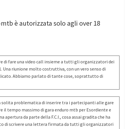
 e-mtb è autorizzata solo agli over 18
e di fare una video call insieme a tutti gli organizzatori dei
021. Una riunione molto costruttiva, con un vero senso di
icato. Abbiamo parlato di tante cose, soprattutto di
a solita problematica di inserire tra i partecipanti alle gare
ere il tempo massimo di gara enduro mtb per Esordiente e
na apertura da parte della F.C.I., cosa assai gradita che ha
 di scrivere una lettera firmata da tutti gli organizzatori