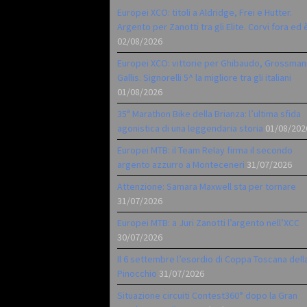
Europei XCO: titoli a Aldridge, Frei e Hutter.
Argento per Zanotti tra gli Elite. Corvi fora ed 
02/08/2026
Europei XCO: vittorie per Ghibaudo, Grossman
Gallis. Signorelli 5^ la migliore tra gli italiani
01/08/2026
35ª Marathon Bike della Brianza: l’ultima sfida
agonistica di una leggendaria storia
01/08/202
Europei MTB: il Team Relay firma il secondo
argento azzurro a Monteceneri
31/07/2026
Attenzione: Samara Maxwell sta per tornare
31/07/2026
Europei MTB: a Juri Zanotti l’argento nell’XCC
30/07/2026
Il 6 settembre l’esordio di Coppa Toscana dell
Pinocchio
31/07/2026
Situazione circuiti Contest360° dopo la Gran