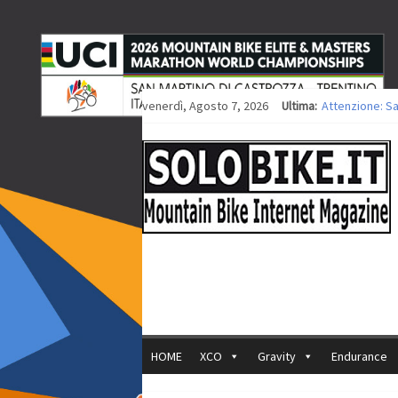
venerdì, Agosto 7, 2026
Ultima:
Attenzione: S
Europei XCO: ti
Europei XCO: vi
35ª Marathon B
Europei MTB: i
HOME
XCO
Gravity
Endurance