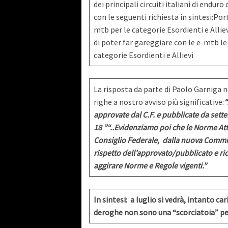
dei principali circuiti italiani di endu
con le seguenti richiesta in sintesi:Po
mtb per le categorie Esordienti e Allie
di poter far gareggiare con le e-mtb l
categorie Esordienti e Allievi
La risposta da parte di Paolo Garniga n
righe a nostro avviso più significative:
“
approvate dal C.F. e pubblicate da sette
18 ”
“..Evidenziamo poi che le Norme Att
Consiglio Federale, dalla nuova Commis
rispetto dell’approvato/pubblicato e r
aggirare Norme e Regole vigenti.”
In sintesi: a luglio si vedrà, intanto c
deroghe non sono una “scorciatoia” per