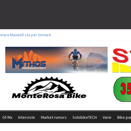
amara Maxwell sta per tornare
toli a Aldridge, Frei e Hutter. Argento per Zanotti tra gli Elite. Corvi fora ed 
ttorie per Ghibaudo, Grossmann e Gallis. Signorelli 5^ la migliore tra gli ital
ike della Brianza: l’ultima sfida agonistica di una leggendaria storia
l Team Relay firma il secondo argento azzurro a Monteceneri
Gf-Mx
Interviste
Market rumors
SolobikeTECH
Varie
Bike pa