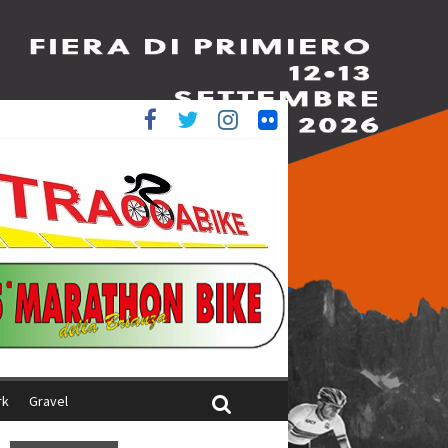
è 4^
iani
rk
Gravel