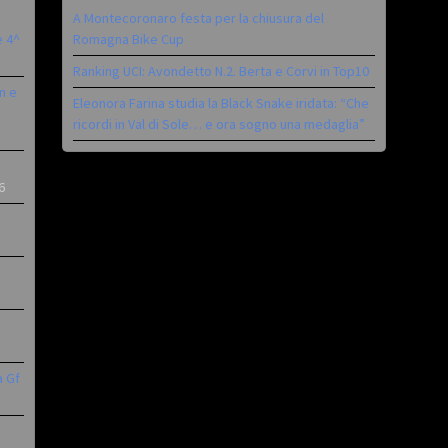
A Montecoronaro festa per la chiusura del
è 4^
Romagna Bike Cup
Ranking UCI: Avondetto N.2. Berta e Corvi in Top10
n e
Eleonora Farina studia la Black Snake iridata: “Che
ricordi in Val di Sole… e ora sogno una medaglia”
6
a Gf