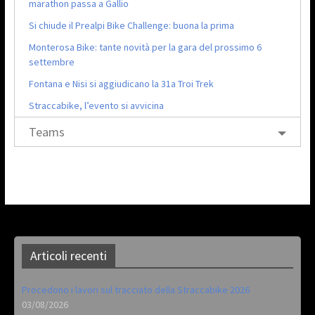
marathon passa a Gallio
Si chiude il Prealpi Bike Challenge: buona la prima
Monterosa Bike: tante novità per la gara del prossimo 6
settembre
Fontana e Nisi si aggiudicano la 31a Troi Trek
Straccabike, l’evento si avvicina
Teams
Articoli recenti
Procedono i lavori sul tracciato della Straccabike 2026
03/08/2026