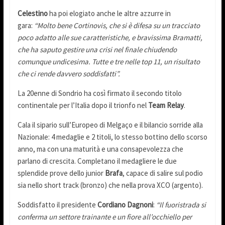
Celestino
ha poi elogiato anche le altre azzurre in
gara:
“Molto bene Cortinovis, che si è difesa su un tracciato
poco adatto alle sue caratteristiche, e bravissima Bramatti,
che ha saputo gestire una crisi nel finale chiudendo
comunque undicesima. Tutte e tre nelle top 11, un risultato
che ci rende davvero soddisfatti”.
La 20enne di Sondrio ha così firmato il secondo titolo
continentale per l’Italia dopo il trionfo nel
Team
Relay
.
Cala il sipario sull’Europeo di Melgaço e il bilancio sorride alla
Nazionale: 4 medaglie e 2 titoli, lo stesso bottino dello scorso
anno, ma con una maturità e una consapevolezza che
parlano di crescita. Completano il medagliere le due
splendide prove dello junior
Brafa
, capace di salire sul podio
sia nello short track (bronzo) che nella prova XCO (argento).
Soddisfatto il presidente
Cordiano Dagnoni
:
“Il fuoristrada si
conferma un settore trainante e un fiore all’occhiello per