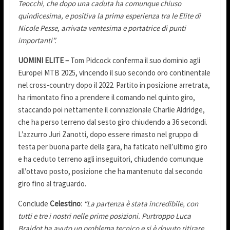
Teocchi, che dopo una caduta ha comunque chiuso
quindicesima, e positiva la prima esperienza tra le Elite di
Nicole Pesse, arrivata ventesima e portatrice di punti
importanti”.
UOMINI ELITE –
Tom Pidcock conferma il suo dominio agli
Europei MTB 2025, vincendo il suo secondo oro continentale
nel cross-country dopo il 2022. Partito in posizione arretrata,
ha rimontato fino a prendere il comando nel quinto giro,
staccando poi nettamente il connazionale Charlie Aldridge,
che ha perso terreno dal sesto giro chiudendo a 36 secondi.
L’azzurro Juri Zanotti, dopo essere rimasto nel gruppo di
testa per buona parte della gara, ha faticato nell’ultimo giro
e ha ceduto terreno agli inseguitori, chiudendo comunque
all’ottavo posto, posizione che ha mantenuto dal secondo
giro fino al traguardo.
Conclude
Celestino
:
“La partenza è stata incredibile, con
tutti e tre i nostri nelle prime posizioni. Purtroppo Luca
Braidot ha avuto un problema tecnico e si è dovuto ritirare,