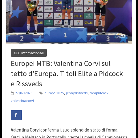
XCO Internazionali
Europei MTB: Valentina Corvi sul
tetto d’Europa. Titoli Elite a Pidcock
e Rissveds
,
,
,
27/07/2025
europei2025
jennyrissveds
tompidcock
valentinacorvi
Valentina Corvi
conferma il suo splendido stato di forma.
Oggi, a Melgaço in Portogallo, veste la maglia di Campionessa