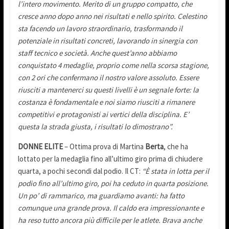
l’intero movimento. Merito di un gruppo compatto, che
cresce anno dopo anno nei risultati e nello spirito. Celestino
sta facendo un lavoro straordinario, trasformando il
potenziale in risultati concreti, lavorando in sinergia con
staff tecnico e società. Anche quest’anno abbiamo
conquistato 4 medaglie, proprio come nella scorsa stagione,
con 2 ori che confermano il nostro valore assoluto. Essere
riusciti a mantenerci su questi livelli è un segnale forte: la
costanza è fondamentale e noi siamo riusciti a rimanere
competitivi e protagonisti ai vertici della disciplina. E’
questa la strada giusta, i risultati lo dimostrano”.
DONNE
ELITE
– Ottima prova di Martina
Berta
, che ha
lottato per la medaglia fino all’ultimo giro prima di chiudere
quarta, a pochi secondi dal podio. Il CT:
“È stata in lotta per il
podio fino all’ultimo giro, poi ha ceduto in quarta posizione.
Un po’ di rammarico, ma guardiamo avanti: ha fatto
comunque una grande prova. Il caldo era impressionante e
ha reso tutto ancora più difficile per le atlete. Brava anche