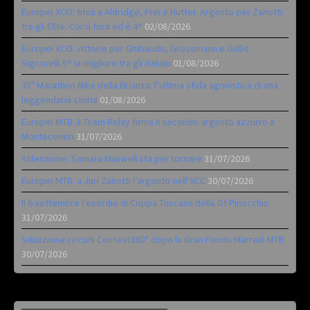
Europei XCO: titoli a Aldridge, Frei e Hutter. Argento per Zanotti
tra gli Elite. Corvi fora ed è 4^
02/08/2026
Europei XCO: vittorie per Ghibaudo, Grossmann e Gallis.
Signorelli 5^ la migliore tra gli italiani
01/08/2026
35ª Marathon Bike della Brianza: l’ultima sfida agonistica di una
leggendaria storia
01/08/2026
Europei MTB: il Team Relay firma il secondo argento azzurro a
Monteceneri
31/07/2026
Attenzione: Samara Maxwell sta per tornare
31/07/2026
Europei MTB: a Juri Zanotti l’argento nell’XCC
30/07/2026
Il 6 settembre l’esordio di Coppa Toscana della Gf Pinocchio
31/07/2026
Situazione circuiti Contest360° dopo la Gran Fondo Marradi MTB
30/07/2026