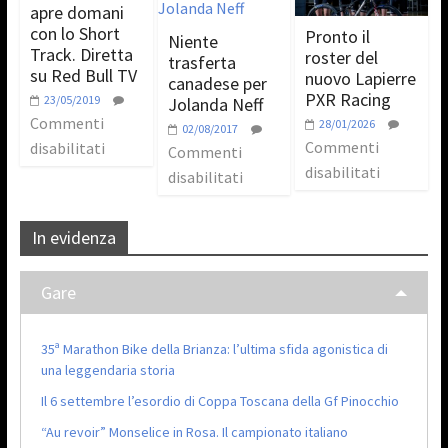
apre domani
con lo Short
Pronto il
Niente
Track. Diretta
roster del
trasferta
su Red Bull TV
nuovo Lapierre
canadese per
PXR Racing
23/05/2019
Jolanda Neff
Commenti
28/01/2026
02/08/2017
Commenti
disabilitati
Commenti
disabilitati
disabilitati
In evidenza
Gare
35ª Marathon Bike della Brianza: l’ultima sfida agonistica di
una leggendaria storia
Il 6 settembre l’esordio di Coppa Toscana della Gf Pinocchio
“Au revoir” Monselice in Rosa. Il campionato italiano