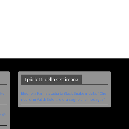
I più letti della settimana
ike
Eleonora Farina studia la Black Snake iridata: “Che
ricordi in Val di Sole… e ora sogno una medaglia”
è 4^