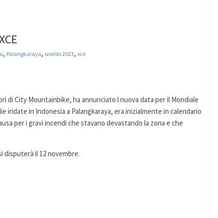
 XCE
,
,
,
na
Palangkaraya
worlds 2023
xce
ri di City Mountainbike, ha annunciato l nuova data per il Mondiale
e iridate in Indonesia a Palangkaraya, era inizialmente in calendario
causa per i gravi incendi che stavano devastando la zona e che
si disputerà il 12 novembre.