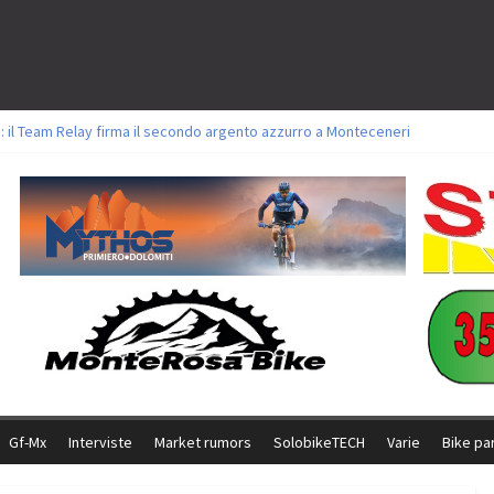
: il Team Relay firma il secondo argento azzurro a Monteceneri
lavori sul tracciato della Straccabike 2026
titoli a Aldridge, Frei e Hutter. Argento per Zanotti tra gli Elite. Corvi fora 
 vittorie per Ghibaudo, Grossmann e Gallis. Signorelli 5^ la migliore tra gli it
 Bike della Brianza: l’ultima sfida agonistica di una leggendaria storia
Gf-Mx
Interviste
Market rumors
SolobikeTECH
Varie
Bike pa