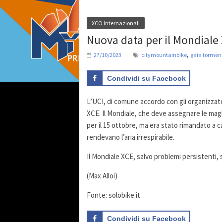
XCO Internazionali
Nuova data per il Mondiale
,
27/10/2023
citymountainbike
gaia torme
Condividi su Facebook
L’UCI, di comune accordo con gli organizzato
XCE. Il Mondiale, che deve assegnare le magli
per il 15 ottobre, ma era stato rimandato a 
rendevano l’aria irrespirabile.
Il Mondiale XCE, salvo problemi persistenti, 
(Max Alloi)
Fonte: solobike.it
Condividi su Facebook