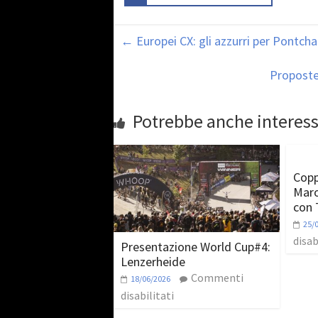
←
Europei CX: gli azzurri per Pontch
Proposte 
Potrebbe anche interess
Copp
Marot
con 
25/
disab
Presentazione World Cup#4:
Lenzerheide
Commenti
18/06/2026
disabilitati