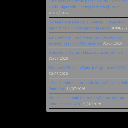
Europei XCO: vittorie per Ghibaudo, Grossman
Gallis. Signorelli 5^ la migliore tra gli italiani
01/08/2026
35ª Marathon Bike della Brianza: l’ultima sfida
agonistica di una leggendaria storia
01/08/202
Europei MTB: il Team Relay firma il secondo
argento azzurro a Monteceneri
31/07/2026
Attenzione: Samara Maxwell sta per tornare
31/07/2026
Europei MTB: a Juri Zanotti l’argento nell’XCC
30/07/2026
Il 6 settembre l’esordio di Coppa Toscana dell
Pinocchio
31/07/2026
Situazione circuiti Contest360° dopo la Gran
Fondo Marradi MTB
30/07/2026