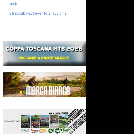
Trek
Straccabike, l’evento si avvicina