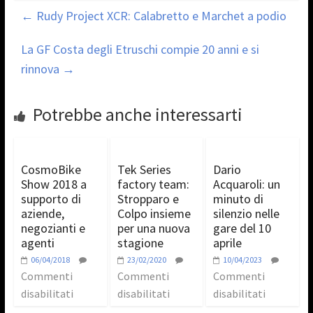
←
Rudy Project XCR: Calabretto e Marchet a podio
La GF Costa degli Etruschi compie 20 anni e si
rinnova
→
Potrebbe anche interessarti
CosmoBike
Tek Series
Dario
Show 2018 a
factory team:
Acquaroli: un
supporto di
Stropparo e
minuto di
aziende,
Colpo insieme
silenzio nelle
negozianti e
per una nuova
gare del 10
agenti
stagione
aprile
06/04/2018
23/02/2020
10/04/2023
Commenti
Commenti
Commenti
disabilitati
disabilitati
disabilitati