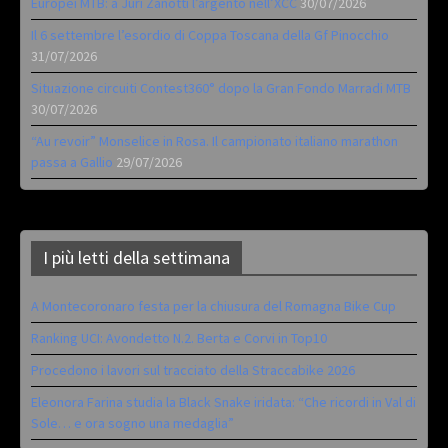
Europei MTB: a Juri Zanotti l’argento nell’XCC
30/07/2026
Il 6 settembre l’esordio di Coppa Toscana della Gf Pinocchio
31/07/2026
Situazione circuiti Contest360° dopo la Gran Fondo Marradi MTB
30/07/2026
“Au revoir” Monselice in Rosa. Il campionato italiano marathon
passa a Gallio
29/07/2026
I più letti della settimana
A Montecoronaro festa per la chiusura del Romagna Bike Cup
Ranking UCI: Avondetto N.2. Berta e Corvi in Top10
Procedono i lavori sul tracciato della Straccabike 2026
Eleonora Farina studia la Black Snake iridata: “Che ricordi in Val di
Sole… e ora sogno una medaglia”