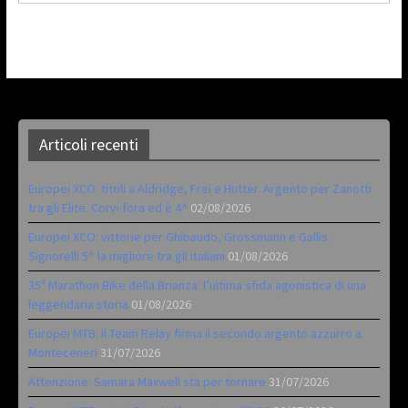
Articoli recenti
Europei XCO: titoli a Aldridge, Frei e Hutter. Argento per Zanotti
tra gli Elite. Corvi fora ed è 4^
02/08/2026
Europei XCO: vittorie per Ghibaudo, Grossmann e Gallis.
Signorelli 5^ la migliore tra gli italiani
01/08/2026
35ª Marathon Bike della Brianza: l’ultima sfida agonistica di una
leggendaria storia
01/08/2026
Europei MTB: il Team Relay firma il secondo argento azzurro a
Monteceneri
31/07/2026
Attenzione: Samara Maxwell sta per tornare
31/07/2026