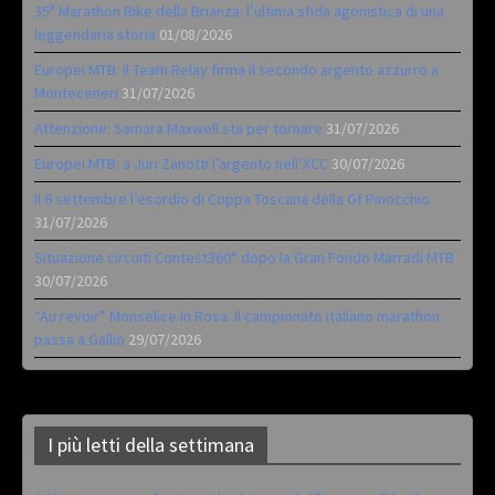
35ª Marathon Bike della Brianza: l’ultima sfida agonistica di una
leggendaria storia
01/08/2026
Europei MTB: il Team Relay firma il secondo argento azzurro a
Monteceneri
31/07/2026
Attenzione: Samara Maxwell sta per tornare
31/07/2026
Europei MTB: a Juri Zanotti l’argento nell’XCC
30/07/2026
Il 6 settembre l’esordio di Coppa Toscana della Gf Pinocchio
31/07/2026
Situazione circuiti Contest360° dopo la Gran Fondo Marradi MTB
30/07/2026
“Au revoir” Monselice in Rosa. Il campionato italiano marathon
passa a Gallio
29/07/2026
I più letti della settimana