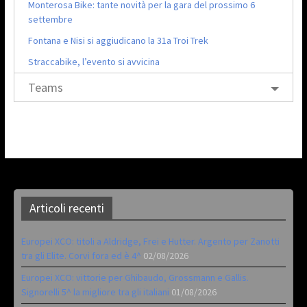
Monterosa Bike: tante novità per la gara del prossimo 6
settembre
Fontana e Nisi si aggiudicano la 31a Troi Trek
Straccabike, l’evento si avvicina
Teams
Articoli recenti
Europei XCO: titoli a Aldridge, Frei e Hutter. Argento per Zanotti
tra gli Elite. Corvi fora ed è 4^
02/08/2026
Europei XCO: vittorie per Ghibaudo, Grossmann e Gallis.
Signorelli 5^ la migliore tra gli italiani
01/08/2026