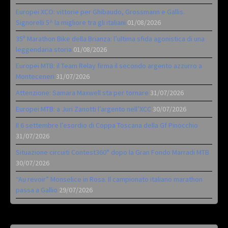
Europei XCO: vittorie per Ghibaudo, Grossmann e Gallis.
Signorelli 5^ la migliore tra gli italiani
01/08/2026
35ª Marathon Bike della Brianza: l’ultima sfida agonistica di una
leggendaria storia
01/08/2026
Europei MTB: il Team Relay firma il secondo argento azzurro a
Monteceneri
31/07/2026
Attenzione: Samara Maxwell sta per tornare
31/07/2026
Europei MTB: a Juri Zanotti l’argento nell’XCC
30/07/2026
Il 6 settembre l’esordio di Coppa Toscana della Gf Pinocchio
31/07/2026
Situazione circuiti Contest360° dopo la Gran Fondo Marradi MTB
30/07/2026
“Au revoir” Monselice in Rosa. Il campionato italiano marathon
passa a Gallio
29/07/2026