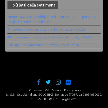
I più letti della settimana
Europei XCO: titoli a Aldridge, Frei e Hutter. Argento per Zanotti
tra gli Elite. Corvi fora ed è 4^
Procedono i lavori sul tracciato della Straccabike 2026
A Montecoronaro festa per la chiusura del Romagna Bike Cup
Ranking UCI: Avondetto N.2. Berta e Corvi in Top10
Chi siamo
RSS
Scrivici
Privacy policy
S.I.S.B - Scuola Italiana SOLO BIKE. Beinasco (TO) P.Iva 08934930010.
C.f. 95559830013. Copyright 2020