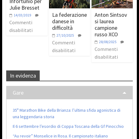
Infortunio per
Julie Bresset
La federazione
Anton Sintsov
14/03/2019
danese in
si laurea
Commenti
difficoltà
campione
disabilitati
russo XCO
27/10/2025
Commenti
28/08/2025
Commenti
disabilitati
disabilitati
In evidenza
Gare
35ª Marathon Bike della Brianza: l’ultima sfida agonistica di
una leggendaria storia
Il 6 settembre l’esordio di Coppa Toscana della Gf Pinocchio
“Au revoir” Monselice in Rosa. Il campionato italiano