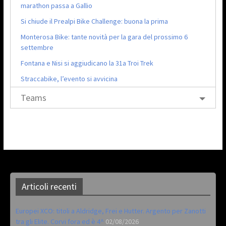
marathon passa a Gallio
Si chiude il Prealpi Bike Challenge: buona la prima
Monterosa Bike: tante novità per la gara del prossimo 6
settembre
Fontana e Nisi si aggiudicano la 31a Troi Trek
Straccabike, l’evento si avvicina
Teams
Articoli recenti
Europei XCO: titoli a Aldridge, Frei e Hutter. Argento per Zanotti
tra gli Elite. Corvi fora ed è 4^
02/08/2026