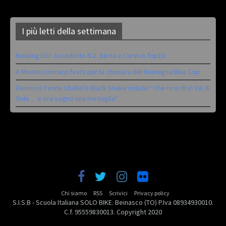
I più letti della settimana
Ranking UCI: Avondetto N.2. Berta e Corvi in Top10
A Montecoronaro festa per la chiusura del Romagna Bike Cup
Eleonora Farina studia la Black Snake iridata: “Che ricordi in Val di
Sole… e ora sogno una medaglia”
Chi siamo
RSS
Scrivici
Privacy policy
S.I.S.B - Scuola Italiana SOLO BIKE. Beinasco (TO) P.Iva 08934930010.
C.f. 95559830013. Copyright 2020