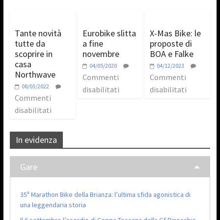
Tante novità
Eurobike slitta
X-Mas Bike: le
tutte da
a fine
proposte di
scoprire in
novembre
BOA e Falke
casa
04/05/2020
04/12/2023
Northwave
Commenti
Commenti
08/03/2022
disabilitati
disabilitati
Commenti
disabilitati
In evidenza
Gare
35ª Marathon Bike della Brianza: l’ultima sfida agonistica di
una leggendaria storia
Il 6 settembre l’esordio di Coppa Toscana della Gf Pinocchio