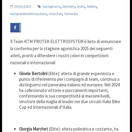
,
,
,
,
20/01/2025
bassignana
bertolini
brafa
fabbro
,
,
ktmprotekelettrosystem
marchet
Torrevilla
Il Team KTM PROTEK ELETTROSYSTEM è lieto di annunciare
la conferma per la stagione agonistica 2025 dei seguenti
atleti, pronti a difendere i nostri colori in competizioni
nazionali e internazionali:
Gioele Bertolini
(Elite): atleta di grande esperienza e
punto di riferimento per i compagni di team, continua a
distinguersi nel panorama italiano ed europeo. Nel 2024
ha collezionato vittorie e piazzamenti importanti,
confermando la sua competitività ai massimi livelli,
vincitore della maglia di leader nei due circuiti Italia Bike
Cup ed Internazionali d’Italia.
Giorgia Marchet
(Elite): atleta poliedrica e costante, ha