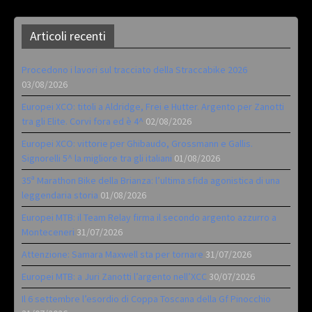
Articoli recenti
Procedono i lavori sul tracciato della Straccabike 2026
03/08/2026
Europei XCO: titoli a Aldridge, Frei e Hutter. Argento per Zanotti
tra gli Elite. Corvi fora ed è 4^
02/08/2026
Europei XCO: vittorie per Ghibaudo, Grossmann e Gallis.
Signorelli 5^ la migliore tra gli italiani
01/08/2026
35ª Marathon Bike della Brianza: l’ultima sfida agonistica di una
leggendaria storia
01/08/2026
Europei MTB: il Team Relay firma il secondo argento azzurro a
Monteceneri
31/07/2026
Attenzione: Samara Maxwell sta per tornare
31/07/2026
Europei MTB: a Juri Zanotti l’argento nell’XCC
30/07/2026
Il 6 settembre l’esordio di Coppa Toscana della Gf Pinocchio