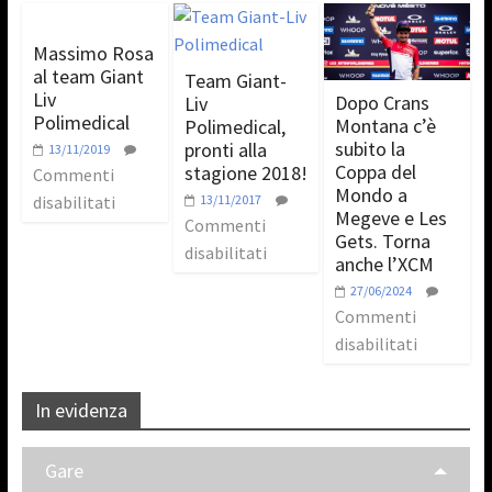
Massimo Rosa
al team Giant
Team Giant-
Liv
Dopo Crans
Liv
Polimedical
Montana c’è
Polimedical,
subito la
pronti alla
13/11/2019
Coppa del
stagione 2018!
Commenti
Mondo a
disabilitati
13/11/2017
Megeve e Les
Commenti
Gets. Torna
disabilitati
anche l’XCM
27/06/2024
Commenti
disabilitati
In evidenza
Gare