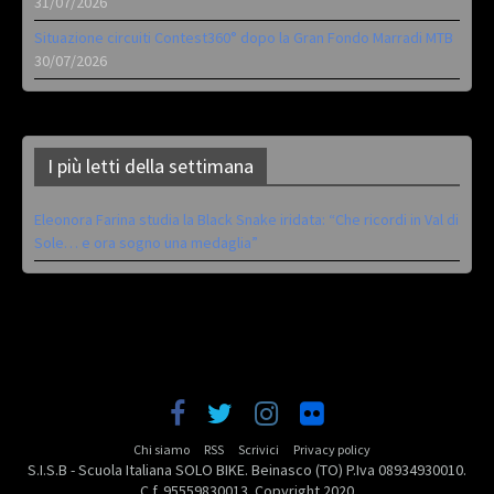
31/07/2026
Situazione circuiti Contest360° dopo la Gran Fondo Marradi MTB
30/07/2026
I più letti della settimana
Eleonora Farina studia la Black Snake iridata: “Che ricordi in Val di
Sole… e ora sogno una medaglia”
Chi siamo
RSS
Scrivici
Privacy policy
S.I.S.B - Scuola Italiana SOLO BIKE. Beinasco (TO) P.Iva 08934930010.
C.f. 95559830013. Copyright 2020