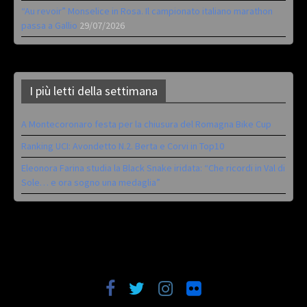
“Au revoir” Monselice in Rosa. Il campionato italiano marathon
passa a Gallio
29/07/2026
I più letti della settimana
A Montecoronaro festa per la chiusura del Romagna Bike Cup
Ranking UCI: Avondetto N.2. Berta e Corvi in Top10
Eleonora Farina studia la Black Snake iridata: “Che ricordi in Val di
Sole… e ora sogno una medaglia”