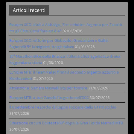
Articoli recenti
Europei XCO: titoli a Aldridge, Frei e Hutter. Argento per Zanotti
tra gli Elite. Corvi fora ed è 4^
02/08/2026
Europei XCO: vittorie per Ghibaudo, Grossmann e Gallis.
Signorelli 5^ la migliore tra gli italiani
01/08/2026
35ª Marathon Bike della Brianza: l’ultima sfida agonistica di una
leggendaria storia
01/08/2026
Europei MTB: il Team Relay firma il secondo argento azzurro a
Monteceneri
31/07/2026
Attenzione: Samara Maxwell sta per tornare
31/07/2026
Europei MTB: a Juri Zanotti l’argento nell’XCC
30/07/2026
Il 6 settembre l’esordio di Coppa Toscana della Gf Pinocchio
31/07/2026
Situazione circuiti Contest360° dopo la Gran Fondo Marradi MTB
30/07/2026