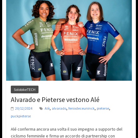
SolobikeTECH
Alvarado e Pieterse vestono Alé
,
,
,
,
20/12/2024
Alè
alvarado
fenixdeceuninck
pieterse
puckpieterse
Alé conferma ancora una volta il suo impegno a supporto del
ciclismo femminile e firma un accordo di partnership con