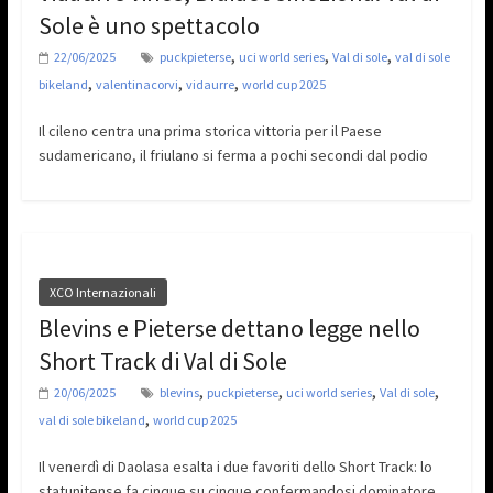
Sole è uno spettacolo
,
,
,
22/06/2025
puckpieterse
uci world series
Val di sole
val di sole
,
,
,
bikeland
valentinacorvi
vidaurre
world cup 2025
Il cileno centra una prima storica vittoria per il Paese
sudamericano, il friulano si ferma a pochi secondi dal podio
XCO Internazionali
Blevins e Pieterse dettano legge nello
Short Track di Val di Sole
,
,
,
,
20/06/2025
blevins
puckpieterse
uci world series
Val di sole
,
val di sole bikeland
world cup 2025
Il venerdì di Daolasa esalta i due favoriti dello Short Track: lo
statunitense fa cinque su cinque confermandosi dominatore