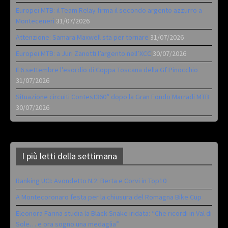
Europei MTB: il Team Relay firma il secondo argento azzurro a
Monteceneri
31/07/2026
Attenzione: Samara Maxwell sta per tornare
31/07/2026
Europei MTB: a Juri Zanotti l’argento nell’XCC
30/07/2026
Il 6 settembre l’esordio di Coppa Toscana della Gf Pinocchio
31/07/2026
Situazione circuiti Contest360° dopo la Gran Fondo Marradi MTB
30/07/2026
I più letti della settimana
Ranking UCI: Avondetto N.2. Berta e Corvi in Top10
A Montecoronaro festa per la chiusura del Romagna Bike Cup
Eleonora Farina studia la Black Snake iridata: “Che ricordi in Val di
Sole… e ora sogno una medaglia”