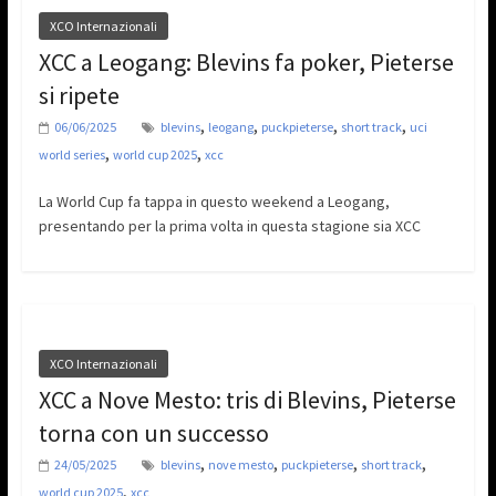
XCO Internazionali
XCC a Leogang: Blevins fa poker, Pieterse
si ripete
,
,
,
,
06/06/2025
blevins
leogang
puckpieterse
short track
uci
,
,
world series
world cup 2025
xcc
La World Cup fa tappa in questo weekend a Leogang,
presentando per la prima volta in questa stagione sia XCC
XCO Internazionali
XCC a Nove Mesto: tris di Blevins, Pieterse
torna con un successo
,
,
,
,
24/05/2025
blevins
nove mesto
puckpieterse
short track
,
world cup 2025
xcc