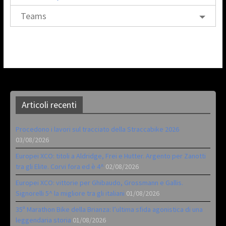
Teams
Articoli recenti
Procedono i lavori sul tracciato della Straccabike 2026
03/08/2026
Europei XCO: titoli a Aldridge, Frei e Hutter. Argento per Zanotti
tra gli Elite. Corvi fora ed è 4^
02/08/2026
Europei XCO: vittorie per Ghibaudo, Grossmann e Gallis.
Signorelli 5^ la migliore tra gli italiani
01/08/2026
35ª Marathon Bike della Brianza: l’ultima sfida agonistica di una
leggendaria storia
01/08/2026