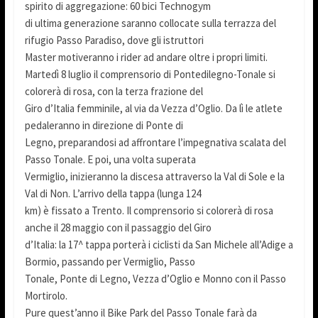
spirito di aggregazione: 60 bici Technogym
di ultima generazione saranno collocate sulla terrazza del
rifugio Passo Paradiso, dove gli istruttori
Master motiveranno i rider ad andare oltre i propri limiti.
Martedì 8 luglio il comprensorio di Pontedilegno-Tonale si
colorerà di rosa, con la terza frazione del
Giro d’Italia femminile, al via da Vezza d’Oglio. Da lì le atlete
pedaleranno in direzione di Ponte di
Legno, preparandosi ad affrontare l’impegnativa scalata del
Passo Tonale. E poi, una volta superata
Vermiglio, inizieranno la discesa attraverso la Val di Sole e la
Val di Non. L’arrivo della tappa (lunga 124
km) è fissato a Trento. Il comprensorio si colorerà di rosa
anche il 28 maggio con il passaggio del Giro
d’Italia: la 17^ tappa porterà i ciclisti da San Michele all’Adige a
Bormio, passando per Vermiglio, Passo
Tonale, Ponte di Legno, Vezza d’Oglio e Monno con il Passo
Mortirolo.
Pure quest’anno il Bike Park del Passo Tonale farà da