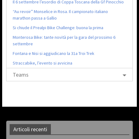
Il 6 settembre l’esordio di Coppa Toscana della Gf Pinocchio
“Au revoir” Monselice in Rosa. Il campionato italiano
marathon passa a Gallio
Si chiude il Prealpi Bike Challenge: buona la prima
Monterosa Bike: tante novità per la gara del prossimo 6
settembre
Fontana e Nisi si aggiudicano la 31a Troi Trek
Straccabike, l’evento si avvicina
Teams
Articoli recenti