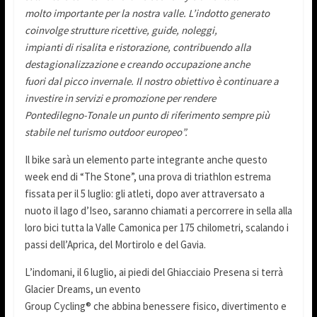
molto importante per la nostra valle. L’indotto generato
coinvolge strutture ricettive, guide, noleggi,
impianti di risalita e ristorazione, contribuendo alla
destagionalizzazione e creando occupazione anche
fuori dal picco invernale. Il nostro obiettivo è continuare a
investire in servizi e promozione per rendere
Pontedilegno-Tonale un punto di riferimento sempre più
stabile nel turismo outdoor europeo”.
Il bike sarà un elemento parte integrante anche questo
week end di “The Stone”, una prova di triathlon estrema
fissata per il 5 luglio: gli atleti, dopo aver attraversato a
nuoto il lago d’Iseo, saranno chiamati a percorrere in sella alla
loro bici tutta la Valle Camonica per 175 chilometri, scalando i
passi dell’Aprica, del Mortirolo e del Gavia.
L’indomani, il 6 luglio, ai piedi del Ghiacciaio Presena si terrà
Glacier Dreams, un evento
Group Cycling® che abbina benessere fisico, divertimento e