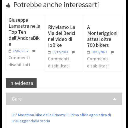
Potrebbe anche interessarti
Giuseppe
Lamastra nella
Riviviamo La
A
Top Ten
Via dei Berici
Monteriggioni
dell’AndoraBik
nel video di
attesi oltre
e
IoBike
700 bikers
22/02/2017
15/12/2023
10/10/2023
Commenti
Commenti
Commenti
disabilitati
disabilitati
disabilitati
In evidenza
Gare
35ª Marathon Bike della Brianza: l’ultima sfida agonistica di
una leggendaria storia