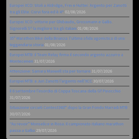
Europei XCO: titoli a Aldridge, Frei e Hutter. Argento per Zanotti
tra gli Elite. Corvi fora ed è 4^
02/08/2026
Europei XCO: vittorie per Ghibaudo, Grossmann e Gallis.
Signorelli 5^ la migliore tra gli italiani
01/08/2026
35ª Marathon Bike della Brianza: l’ultima sfida agonistica di una
leggendaria storia
01/08/2026
Europei MTB: il Team Relay firma il secondo argento azzurro a
Monteceneri
31/07/2026
Attenzione: Samara Maxwell sta per tornare
31/07/2026
Europei MTB: a Juri Zanotti l’argento nell’XCC
30/07/2026
Il 6 settembre l’esordio di Coppa Toscana della Gf Pinocchio
31/07/2026
Situazione circuiti Contest360° dopo la Gran Fondo Marradi MTB
30/07/2026
“Au revoir” Monselice in Rosa. Il campionato italiano marathon
passa a Gallio
29/07/2026