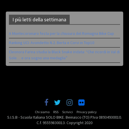
I più letti della settimana
A Montecoronaro festa per la chiusura del Romagna Bike Cup
Ranking UCI: Avondetto N.2. Berta e Corvi in Top10
Eleonora Farina studia la Black Snake iridata: “Che ricordi in Val di
Sole… e ora sogno una medaglia”
Chi siamo
RSS
Scrivici
Privacy policy
S.I.S.B - Scuola Italiana SOLO BIKE. Beinasco (TO) P.Iva 08934930010.
C.f. 95559830013. Copyright 2020