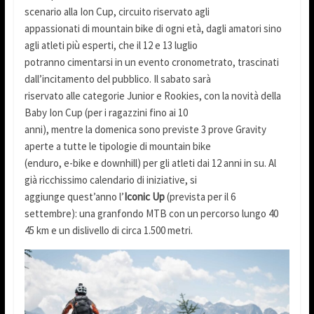
scenario alla Ion Cup, circuito riservato agli
appassionati di mountain bike di ogni età, dagli amatori sino
agli atleti più esperti, che il 12 e 13 luglio
potranno cimentarsi in un evento cronometrato, trascinati
dall’incitamento del pubblico. Il sabato sarà
riservato alle categorie Junior e Rookies, con la novità della
Baby Ion Cup (per i ragazzini fino ai 10
anni), mentre la domenica sono previste 3 prove Gravity
aperte a tutte le tipologie di mountain bike
(enduro, e-bike e downhill) per gli atleti dai 12 anni in su. Al
già ricchissimo calendario di iniziative, si
aggiunge quest’anno l’
Iconic Up
(prevista per il 6
settembre): una granfondo MTB con un percorso lungo 40
45 km e un dislivello di circa 1.500 metri.