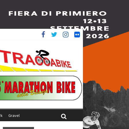
è 4^
ani
rk
Gravel