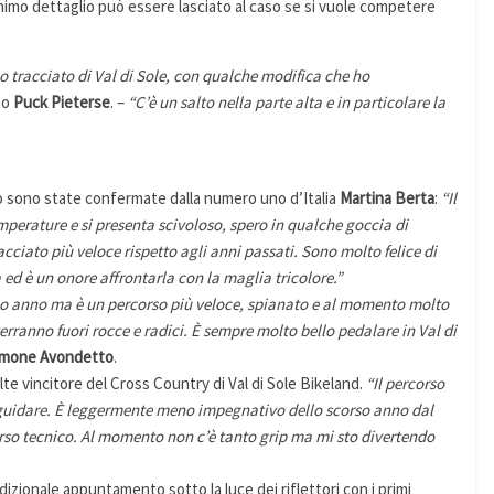
nimo dettaglio può essere lasciato al caso se si vuole competere
co tracciato di Val di Sole, con qualche modifica che ho
to
Puck Pieterse
. –
“C’è un salto nella parte alta e in particolare la
 sono state confermate dalla numero uno d’Italia
Martina Berta
:
“Il
mperature e si presenta scivoloso, spero in qualche goccia di
cciato più veloce rispetto agli anni passati. Sono molto felice di
a ed è un onore affrontarla con la maglia tricolore.”
orso anno ma è un percorso più veloce, spianato e al momento molto
erranno fuori rocce e radici. È sempre molto bello pedalare in Val di
imone Avondetto
.
olte vincitore del Cross Country di Val di Sole Bikeland.
“Il percorso
a guidare. È leggermente meno impegnativo dello scorso anno dal
orso tecnico. Al momento non c’è tanto grip ma mi sto divertendo
radizionale appuntamento sotto la luce dei riflettori con i primi