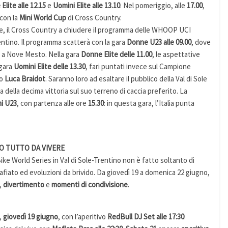
Elite alle 12.15
e
Uomini Elite alle 13.10
. Nel pomeriggio, alle
17.00
,
 con la
Mini World Cup
di Cross Country.
e, il Cross Country a chiudere il programma delle WHOOP UCI
entino. Il programma scatterà con la gara
Donne U23 alle 09.00
, dove
a a Nove Mesto. Nella gara
Donne Elite delle 11.00
, le aspettative
 gara
Uomini Elite delle 13.30
, fari puntati invece sul Campione
to
Luca Braidot
. Saranno loro ad esaltare il pubblico della Val di Sole
ia della decima vittoria sul suo terreno di caccia preferito. La
i U23
, con partenza alle ore
15.30
: in questa gara, l’Italia punta
TO TUTTO DA VIVERE
 World Series in Val di Sole-Trentino non è fatto soltanto di
afiato ed evoluzioni da brivido. Da giovedì 19 a domenica 22 giugno,
,
divertimento
e
momenti di condivisione
.
,
giovedì 19 giugno
, con l’aperitivo
RedBull DJ Set alle 17:30
.