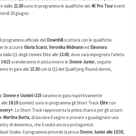
ire dalle
21.00
sono in programma le qualifiche del
4X Pro Tour
event
venerdì 20 giugno.
 il programma ufficiale del
Downhill
scatterà con le qualifiche.
er le azzurre
Gloria Scarsi
,
Veronika Widmann
ed
Eleonora
 dalla Q1 degli Uomini Elite alle
13.00
, dove sarà impegnato l’atleta
e
14.15
scenderanno in pista invece le
Donne Junior
, seguite
ranno in gara alle
15.30
con la Q2 del Qualifying Round donne,
k
:
Donne e Uomini U23
saranno in gara rispettivamente
 alle
18.10
(uomini) sono in programma gli Short Track
Elite
con
overy+
. Lo Short Track rappresenta la prima chance per gli azzurri
e
Martina Berta
, di lasciare il segno e provare a guadagnare una
ntry di domenica, che li vedrà ancora protagonisti.
 Black Snake: il programma prevede la prova
Donne Junior alle 10.50
,