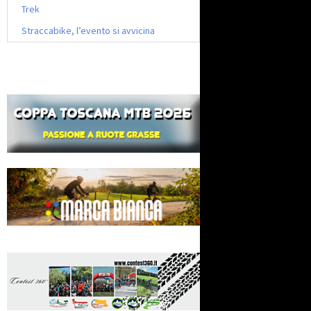
Trek
Straccabike, l’evento si avvicina