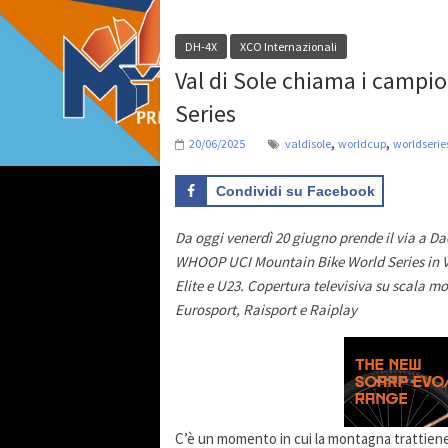
DH-4X
XCO Internazionali
Val di Sole chiama i campio
Series
,
,
20/06/2025
valdisole
worldcup
worldserie
Condividi su Facebook
Da oggi venerdì 20 giugno prende il via a D
WHOOP UCI Mountain Bike World Series in Val
Elite e U23. Copertura televisiva su scala mo
Eurosport, Raisport e Raiplay
C’è un momento in cui la montagna trattiene 