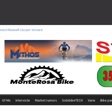
mara Maxwell sta per tornare
oli a Aldridge, Frei e Hutter. Argento per Zanotti tra gli Elite. Corvi fora ed 
torie per Ghibaudo, Grossmann e Gallis. Signorelli 5^ la migliore tra gli itali
ke della Brianza: l’ultima sfida agonistica di una leggendaria storia
l Team Relay firma il secondo argento azzurro a Monteceneri
Gf-Mx
Interviste
Market rumors
SolobikeTECH
Varie
Bike pa