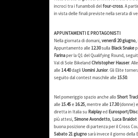
incroci tra i funamboli del
four-cross
. A part
in vista delle finali previste nella serata di 
APPUNTAMENTI E PROTAGONISTI
Nella giornata di domani,
venerdì 20 giugno
,
Appuntamento alle
12.30
sulla
Black Snake
p
Farina
per la Q1 del Qualifying Round, seguita
Val di Sole Bikeland
Christopher Hauser
. All
alle
14.40
dagli
Uomini Junior
. Gli Elite torne
seguito dal contest maschile alle
15.50
.
Nel pomeriggio spazio anche allo
Short Trac
alle
15.45
e
16.25
, mentre alle
17.30
(donne) e
diretta in Italia su
Raiplay
ed
Eurosport/Disc
più attesi,
Simone Avondetto
,
Luca Braidot
buona posizione di partenza per il Cross Cou
Sabato 21 giugno
sarà invece il giorno della