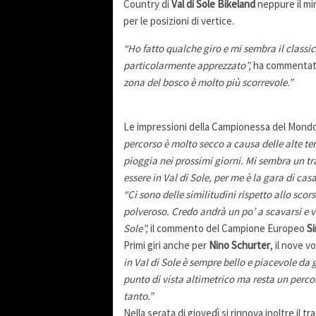
Country di
Val di Sole Bikeland
neppure il mi
per le posizioni di vertice.
“Ho fatto qualche giro e mi sembra il classi
particolarmente apprezzato”,
ha commenta
zona del bosco è molto più scorrevole.”
Le impressioni della Campionessa del Mondo
percorso è molto secco a causa delle alte te
pioggia nei prossimi giorni. Mi sembra un tra
essere in Val di Sole, per me è la gara di cas
“Ci sono delle similitudini rispetto allo sc
polveroso. Credo andrà un po’ a scavarsi e v
Sole”,
il commento del Campione Europeo
S
Primi giri anche per
Nino Schurter
, il nove v
in Val di Sole è sempre bello e piacevole d
punto di vista altimetrico ma resta un perc
tanto.”
Nella serata di giovedì si rinnova inoltre il t