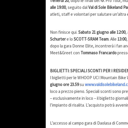
V
enerdì 20
, dopo le finali del 4X Pro Tour, m
alle 19:00
, seguito dal
Val di Sole Bikeland Pa
atleti, staff e volontari per salutare un’al
Non finisce qui.
Sabato 21 giugno alle 12:00
,
Schurter
e lo
SCOTT-SRAM Team
. Alle
13:00
dopo la gara Donne Elite, incontrerà i fan a
Meet&Greet con
Tommaso Francardo
press
BIGLIETTI: SPECIALI SCONTI PER I RESID
I biglietti per le WHOOP UCI Mountain Bike W
giugno ore 23.59
su
www.valdisolebikeland.
loco a prezzo pieno. Speciali sconti sono prev
– esclusivamente in loco – il biglietto giorna
l’impianto di risalita. L’acquisto potrà avv
L’accesso al campo gara di Daolasa di Comm