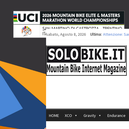
sabato, Agosto 8, 2026
Ultima:
Attenzione: Sa
Europei XCO: tit
Europei XCO: vit
35ª Marathon Bi
Europei MTB: i
HOME
XCO
Gravity
Endurance