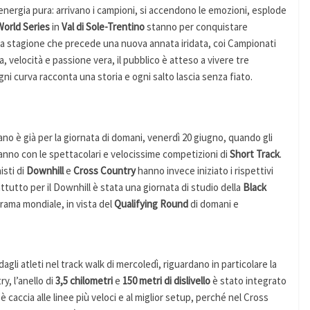
n energia pura: arrivano i campioni, si accendono le emozioni, esplode
orld Series
in
Val di Sole-Trentino
stanno per conquistare
lla stagione che precede una nuova annata iridata, coi Campionati
, velocità e passione vera, il pubblico è atteso a vivere tre
gni curva racconta una storia e ogni salto lascia senza fiato.
o è già per la giornata di domani, venerdì 20 giugno, quando gli
ranno con le spettacolari e velocissime competizioni di
Short Track
.
isti di
Downhill
e
Cross Country
hanno invece iniziato i rispettivi
tutto per il Downhill è stata una giornata di studio della
Black
orama mondiale, in vista del
Qualifying Round
di domani e
gli atleti nel track walk di mercoledì, riguardano in particolare la
y, l’anello di
3,5 chilometri
e
150 metri di dislivello
è stato integrato
è caccia alle linee più veloci e al miglior setup, perché nel Cross