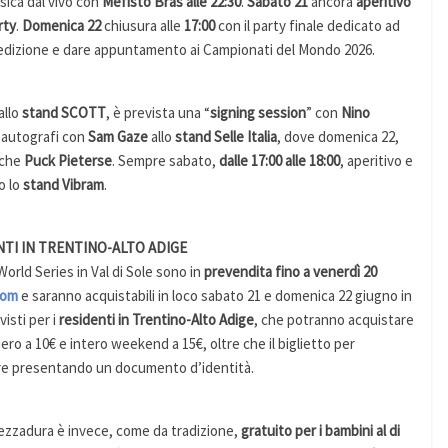
usica dal vivo con
Mefisto Bras alle 22:30
.
Sabato 21
ancora
aperitivo
rty
.
Domenica 22
chiusura alle
17:00
con il party finale dedicato ad
tra edizione e dare appuntamento ai Campionati del Mondo 2026.
 allo
stand SCOTT
, è prevista una “
signing session
” con
Nino
, autografi con
Sam Gaze
allo
stand Selle Italia
, dove domenica 22,
nche
Puck Pieterse
. Sempre sabato,
dalle 17:00 alle 18:00
, aperitivo e
o lo
stand Vibram
.
ENTI IN TRENTINO-ALTO ADIGE
orld Series in Val di Sole sono in
prevendita fino a venerdì 20
com
e saranno acquistabili in loco sabato 21 e domenica 22 giugno in
isti per i
residenti in Trentino-Alto Adige
, che potranno acquistare
liero a 10€ e intero weekend a 15€, oltre che il biglietto per
enire presentando un documento d’identità.
ezzadura è invece, come da tradizione,
gratuito per i bambini al di