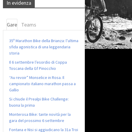
In evidenza
Gare
Teams
35ª Marathon Bike della Brianza: l’ultima
sfida agonistica di una leggendaria
storia
Il 6 settembre l’esordio di Coppa
Toscana della Gf Pinocchio
“Au revoir” Monselice in Rosa. Il
campionato italiano marathon passa a
Gallio
Si chiude il Prealpi Bike Challenge:
buona la prima
Monterosa Bike: tante novità per la
gara del prossimo 6 settembre
Fontana e Nisi si aggiudicano la 31a Troi