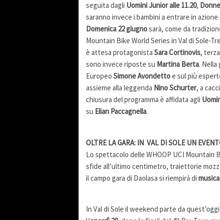
seguita dagli
Uomini Junior alle 11.20
,
Donne 
saranno invece i bambini a entrare in azione
Domenica 22 giugno
sarà, come da tradizion
Mountain Bike World Series in Val di Sole-Tr
è attesa protagonista
Sara Cortinovis
, terz
sono invece riposte su
Martina Berta
. Nella
Europeo
Simone Avondetto
e sul più esper
assieme alla leggenda
Nino Schurter
, a cacc
chiusura del programma è affidata agli
Uomin
su
Elian Paccagnella
.
OLTRE LA GARA: IN VAL DI SOLE UN EVEN
Lo spettacolo delle WHOOP UCI Mountain Bike
sfide all’ultimo centimetro, traiettorie mozz
il campo gara di Daolasa si riempirà di
musica
In Val di Sole il weekend parte da quest’oggi