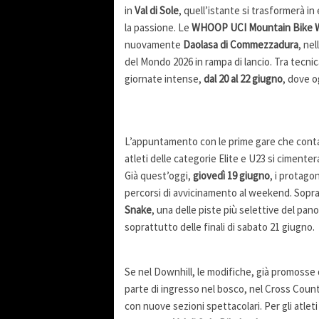
in
Val di Sole
, quell’istante si trasformerà i
la passione. Le
WHOOP UCI Mountain Bike W
nuovamente
Daolasa di Commezzadura
, ne
del Mondo 2026 in rampa di lancio. Tra tecnica
giornate intense,
dal 20 al 22 giugno
, dove o
L’appuntamento con le prime gare che contan
atleti delle categorie Elite e U23 si cimente
Già quest’oggi,
giovedì 19 giugno
, i protagon
percorsi di avvicinamento al weekend. Soprat
Snake
, una delle piste più selettive del pan
soprattutto delle finali di sabato 21 giugno.
Se nel Downhill, le modifiche, già promosse da
parte di ingresso nel bosco, nel Cross Countr
con nuove sezioni spettacolari. Per gli atleti 