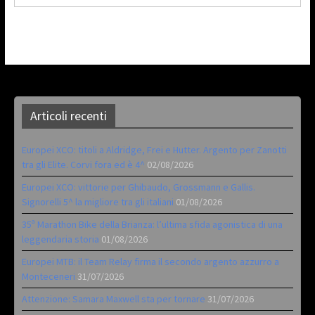
Articoli recenti
Europei XCO: titoli a Aldridge, Frei e Hutter. Argento per Zanotti
tra gli Elite. Corvi fora ed è 4^
02/08/2026
Europei XCO: vittorie per Ghibaudo, Grossmann e Gallis.
Signorelli 5^ la migliore tra gli italiani
01/08/2026
35ª Marathon Bike della Brianza: l’ultima sfida agonistica di una
leggendaria storia
01/08/2026
Europei MTB: il Team Relay firma il secondo argento azzurro a
Monteceneri
31/07/2026
Attenzione: Samara Maxwell sta per tornare
31/07/2026