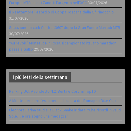
Europei MTB: a Juri Zanotti l’argento nell’XCC
30/07/2026
Il 6 settembre l’esordio di Coppa Toscana della Gf Pinocchio
31/07/2026
Situazione circuiti Contest360° dopo la Gran Fondo Marradi MTB
30/07/2026
“Au revoir” Monselice in Rosa. Il campionato italiano marathon
passa a Gallio
29/07/2026
I più letti della settimana
Ranking UCI: Avondetto N.2. Berta e Corvi in Top10
A Montecoronaro festa per la chiusura del Romagna Bike Cup
Eleonora Farina studia la Black Snake iridata: “Che ricordi in Val di
Sole… e ora sogno una medaglia”