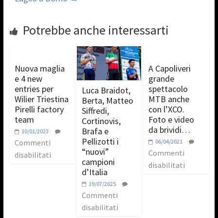
Potrebbe anche interessarti
Nuova maglia
A Capoliveri
e 4 new
grande
entries per
spettacolo
Luca Braidot,
Wilier Triestina
MTB anche
Berta, Matteo
Pirelli factory
con l’XCO.
Siffredi,
team
Foto e video
Cortinovis,
da brividi…
Brafa e
10/01/2023
Pellizotti i
Commenti
06/04/2021
“nuovi”
Commenti
disabilitati
campioni
disabilitati
d’Italia
19/07/2025
Commenti
disabilitati