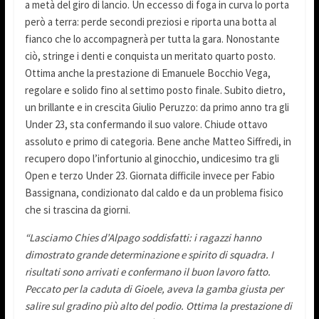
a metà del giro di lancio. Un eccesso di foga in curva lo porta
però a terra: perde secondi preziosi e riporta una botta al
fianco che lo accompagnerà per tutta la gara. Nonostante
ciò, stringe i denti e conquista un meritato quarto posto.
Ottima anche la prestazione di Emanuele Bocchio Vega,
regolare e solido fino al settimo posto finale. Subito dietro,
un brillante e in crescita Giulio Peruzzo: da primo anno tra gli
Under 23, sta confermando il suo valore. Chiude ottavo
assoluto e primo di categoria. Bene anche Matteo Siffredi, in
recupero dopo l’infortunio al ginocchio, undicesimo tra gli
Open e terzo Under 23. Giornata difficile invece per Fabio
Bassignana, condizionato dal caldo e da un problema fisico
che si trascina da giorni.
“Lasciamo Chies d’Alpago soddisfatti: i ragazzi hanno
dimostrato grande determinazione e spirito di squadra. I
risultati sono arrivati e confermano il buon lavoro fatto.
Peccato per la caduta di Gioele, aveva la gamba giusta per
salire sul gradino più alto del podio. Ottima la prestazione di