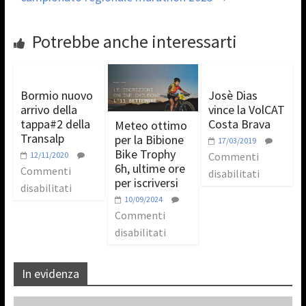
Potrebbe anche interessarti
Bormio nuovo
Josè Dias
arrivo della
vince la VolCAT
tappa#2 della
Costa Brava
Meteo ottimo
Transalp
per la Bibione
17/03/2019
Bike Trophy
12/11/2020
Commenti
6h, ultime ore
Commenti
disabilitati
per iscriversi
disabilitati
10/09/2024
Commenti
disabilitati
In evidenza