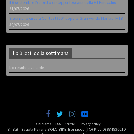
Il 6 settembre l’esordio di Coppa Toscana della Gf Pinocchio
31/07/2026
Situazione circuiti Contest360° dopo la Gran Fondo Marradi MTB
30/07/2026
I più letti della settimana
No results available
Chi siamo
RSS
Scrivici
Privacy policy
S.I.S.B - Scuola Italiana SOLO BIKE. Beinasco (TO) P.Iva 08934930010.