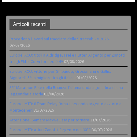
Articoli recenti
Procedono i lavori sul tracciato della Straccabike 2026
03/08/2026
Europei XCO: titoli a Aldridge, Frei e Hutter. Argento per Zanotti
tra gli Elite. Corvi fora ed è 4^
02/08/2026
Europei XCO: vittorie per Ghibaudo, Grossmann e Gallis.
Signorelli 5^ la migliore tra gli italiani
01/08/2026
35ª Marathon Bike della Brianza: l’ultima sfida agonistica di una
leggendaria storia
01/08/2026
Europei MTB: il Team Relay firma il secondo argento azzurro a
Monteceneri
31/07/2026
Attenzione: Samara Maxwell sta per tornare
31/07/2026
Europei MTB: a Juri Zanotti l’argento nell’XCC
30/07/2026