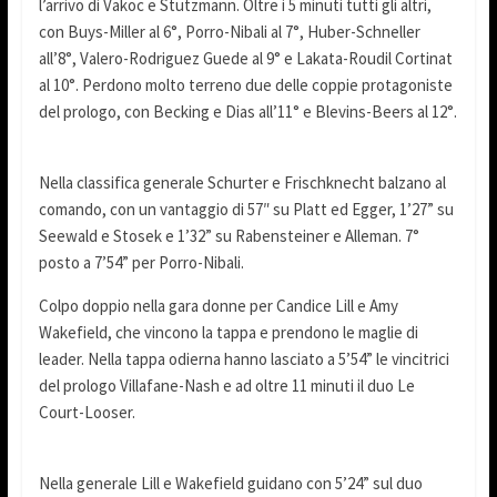
l’arrivo di Vakoc e Stutzmann. Oltre i 5 minuti tutti gli altri,
con Buys-Miller al 6°, Porro-Nibali al 7°, Huber-Schneller
all’8°, Valero-Rodriguez Guede al 9° e Lakata-Roudil Cortinat
al 10°. Perdono molto terreno due delle coppie protagoniste
del prologo, con Becking e Dias all’11° e Blevins-Beers al 12°.
Nella classifica generale Schurter e Frischknecht balzano al
comando, con un vantaggio di 57″ su Platt ed Egger, 1’27” su
Seewald e Stosek e 1’32” su Rabensteiner e Alleman. 7°
posto a 7’54” per Porro-Nibali.
Colpo doppio nella gara donne per Candice Lill e Amy
Wakefield, che vincono la tappa e prendono le maglie di
leader. Nella tappa odierna hanno lasciato a 5’54” le vincitrici
del prologo Villafane-Nash e ad oltre 11 minuti il duo Le
Court-Looser.
Nella generale Lill e Wakefield guidano con 5’24” sul duo