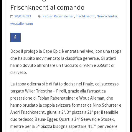
Frischknecht al comando
,
,
,
20/03/2023
Fabian Rabensteiner
frischknecht
Nino Schurter
woutallemann
Dopo il prologo la Cape Epic è entrata nel vivo, con una tappa
che ha subito movimentato la classifica generale. Gli atleti
hanno dovuto affrontare un tracciato di 98km e 2250mt di
dislivello.
La tappa odierna si è di fatto decisa nel finale, col successo
targato Wilier Triestina – Pirelli, grazie alla fantastica
prestazione di Fabian Rabensteiner e Wout Alleman, che
hanno bruciato la coppia svizzera formata da Nino Schurter e
Andri Frischknecht, giunti a 2″. 3^ piazza a 21″ per il temibile
duo tedesco Baum-Egger. Quarti a 34″ Seewald e Stosek,
mentre per la 5^ piazza bisogna aspettare 4’17” per vedere