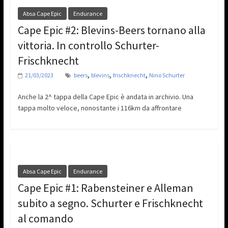
Absa Cape Epic
Endurance
Cape Epic #2: Blevins-Beers tornano alla
vittoria. In controllo Schurter-
Frischknecht
,
,
,
21/03/2023
beers
blevins
frischknecht
Nino Schurter
Anche la 2^ tappa della Cape Epic è andata in archivio. Una
tappa molto veloce, nonostante i 116km da affrontare
Absa Cape Epic
Endurance
Cape Epic #1: Rabensteiner e Alleman
subito a segno. Schurter e Frischknecht
al comando