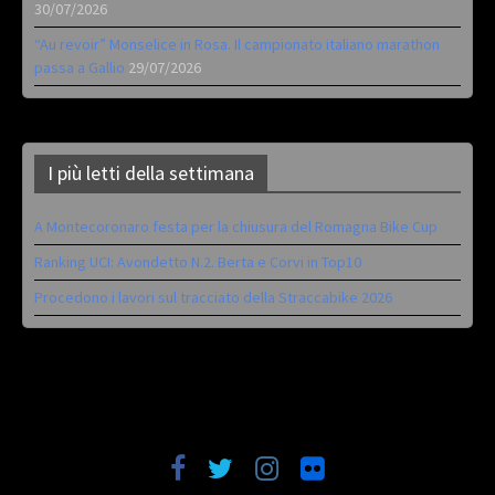
30/07/2026
“Au revoir” Monselice in Rosa. Il campionato italiano marathon
passa a Gallio
29/07/2026
I più letti della settimana
A Montecoronaro festa per la chiusura del Romagna Bike Cup
Ranking UCI: Avondetto N.2. Berta e Corvi in Top10
Procedono i lavori sul tracciato della Straccabike 2026