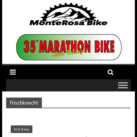
frischknecht
XCO Italia