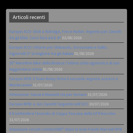
Articoli recenti
Europei XCO: titoli a Aldridge, Frei e Hutter. Argento per Zanotti
tra gli Elite. Corvi fora ed è 4^
02/08/2026
Europei XCO: vittorie per Ghibaudo, Grossmann e Gallis.
Signorelli 5^ la migliore tra gli italiani
01/08/2026
35ª Marathon Bike della Brianza: l’ultima sfida agonistica di una
leggendaria storia
01/08/2026
Europei MTB: il Team Relay firma il secondo argento azzurro a
Monteceneri
31/07/2026
Attenzione: Samara Maxwell sta per tornare
31/07/2026
Europei MTB: a Juri Zanotti l’argento nell’XCC
30/07/2026
Il 6 settembre l’esordio di Coppa Toscana della Gf Pinocchio
31/07/2026
Situazione circuiti Contest360° dopo la Gran Fondo Marradi MTB