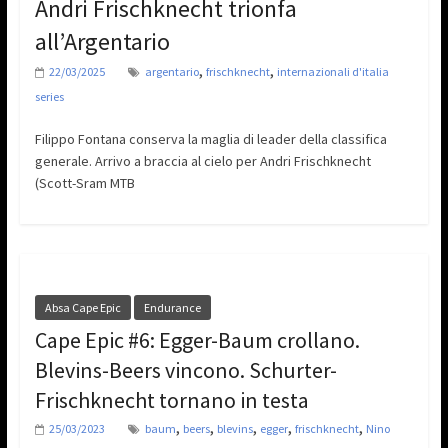
Andri Frischknecht trionfa
all’Argentario
,
,
22/03/2025
argentario
frischknecht
internazionali d'italia
series
Filippo Fontana conserva la maglia di leader della classifica
generale. Arrivo a braccia al cielo per Andri Frischknecht
(Scott-Sram MTB
Absa Cape Epic
Endurance
Cape Epic #6: Egger-Baum crollano.
Blevins-Beers vincono. Schurter-
Frischknecht tornano in testa
,
,
,
,
,
25/03/2023
baum
beers
blevins
egger
frischknecht
Nino