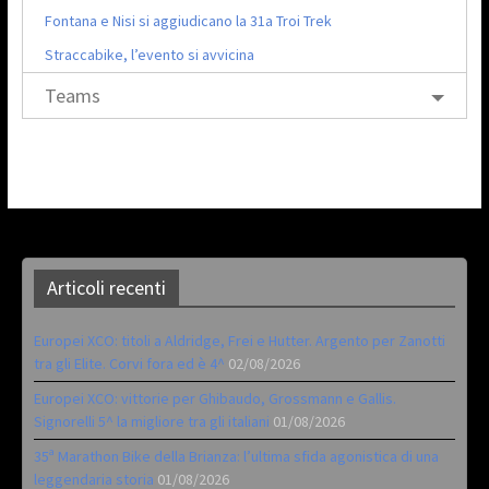
Fontana e Nisi si aggiudicano la 31a Troi Trek
Straccabike, l’evento si avvicina
Teams
Articoli recenti
Europei XCO: titoli a Aldridge, Frei e Hutter. Argento per Zanotti
tra gli Elite. Corvi fora ed è 4^
02/08/2026
Europei XCO: vittorie per Ghibaudo, Grossmann e Gallis.
Signorelli 5^ la migliore tra gli italiani
01/08/2026
35ª Marathon Bike della Brianza: l’ultima sfida agonistica di una
leggendaria storia
01/08/2026