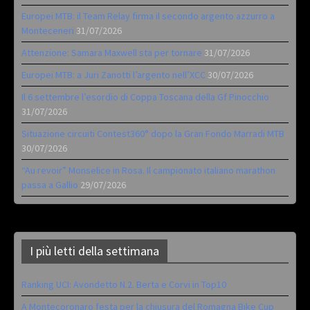
Europei MTB: il Team Relay firma il secondo argento azzurro a
Monteceneri
31/07/2026
Attenzione: Samara Maxwell sta per tornare
31/07/2026
Europei MTB: a Juri Zanotti l’argento nell’XCC
30/07/2026
Il 6 settembre l’esordio di Coppa Toscana della Gf Pinocchio
31/07/2026
Situazione circuiti Contest360° dopo la Gran Fondo Marradi MTB
30/07/2026
“Au revoir” Monselice in Rosa. Il campionato italiano marathon
passa a Gallio
29/07/2026
I più letti della settimana
Ranking UCI: Avondetto N.2. Berta e Corvi in Top10
A Montecoronaro festa per la chiusura del Romagna Bike Cup