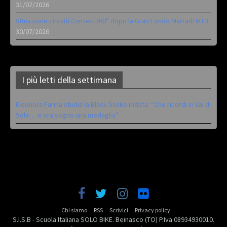
31/07/2026
Situazione circuiti Contest360° dopo la Gran Fondo Marradi MTB
30/07/2026
I più letti della settimana
Eleonora Farina studia la Black Snake iridata: “Che ricordi in Val di
Sole… e ora sogno una medaglia”
Chi siamo
RSS
Scrivici
Privacy policy
S.I.S.B - Scuola Italiana SOLO BIKE. Beinasco (TO) P.Iva 08934930010.