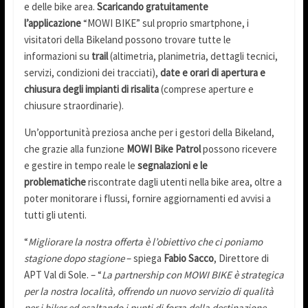
e delle bike area.
Scaricando gratuitamente
l’applicazione
“MOWI BIKE” sul proprio smartphone, i
visitatori della Bikeland possono trovare tutte le
informazioni su
trail
(altimetria, planimetria, dettagli tecnici,
servizi, condizioni dei tracciati),
date e orari di apertura e
chiusura degli impianti di risalita
(comprese aperture e
chiusure straordinarie).
Un’opportunità preziosa anche per i gestori della Bikeland,
che grazie alla funzione
MOWI Bike Patrol
possono ricevere
e gestire in tempo reale le
segnalazioni e le
problematiche
riscontrate dagli utenti nella bike area, oltre a
poter monitorare i flussi, fornire aggiornamenti ed avvisi a
tutti gli utenti.
“
Migliorare la nostra offerta è l’obiettivo che ci poniamo
stagione dopo stagione
– spiega
Fabio Sacco
, Direttore di
APT Val di Sole. – “
La partnership con MOWI BIKE è strategica
per la nostra località, offrendo un nuovo servizio di qualità
per i biker ed esaltando i punti di forza della destinazione,