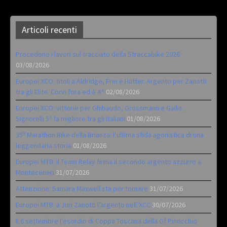
Articoli recenti
Procedono i lavori sul tracciato della Straccabike 2026
03/08/2026
Europei XCO: titoli a Aldridge, Frei e Hutter. Argento per Zanotti
tra gli Elite. Corvi fora ed è 4^
02/08/2026
Europei XCO: vittorie per Ghibaudo, Grossmann e Gallis.
Signorelli 5^ la migliore tra gli italiani
01/08/2026
35ª Marathon Bike della Brianza: l’ultima sfida agonistica di una
leggendaria storia
01/08/2026
Europei MTB: il Team Relay firma il secondo argento azzurro a
Monteceneri
31/07/2026
Attenzione: Samara Maxwell sta per tornare
31/07/2026
Europei MTB: a Juri Zanotti l’argento nell’XCC
30/07/2026
Il 6 settembre l’esordio di Coppa Toscana della Gf Pinocchio