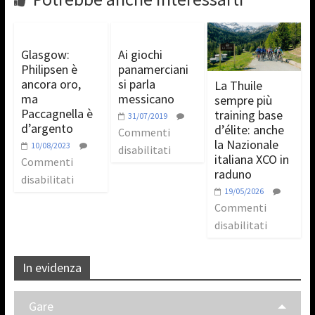
Glasgow:
Ai giochi
Philipsen è
panamerciani
ancora oro,
si parla
La Thuile
ma
messicano
sempre più
Paccagnella è
training base
31/07/2019
d’argento
d’élite: anche
Commenti
la Nazionale
10/08/2023
disabilitati
italiana XCO in
Commenti
raduno
disabilitati
19/05/2026
Commenti
disabilitati
In evidenza
Gare