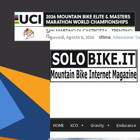
giovedì, Agosto 6, 2026
Ultima:
Attenzione: Sa
Europei XCO: ti
Europei XCO: vi
35ª Marathon Bi
Europei MTB: i
HOME
XCO
Gravity
Endurance