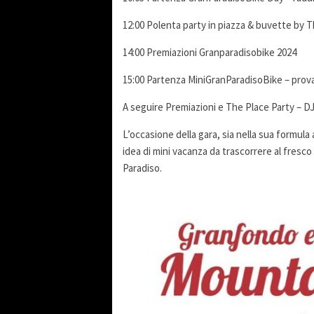
12:00 Polenta party in piazza & buvette by 
14:00 Premiazioni Granparadisobike 2024
15:00 Partenza MiniGranParadisoBike – prova 
A seguire Premiazioni e The Place Party – D
L’occasione della gara, sia nella sua formu
idea di mini vacanza da trascorrere al fresc
Paradiso.