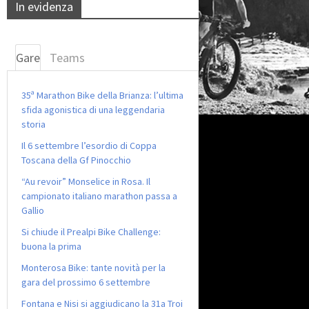
In evidenza
Gare
Teams
35ª Marathon Bike della Brianza: l’ultima
sfida agonistica di una leggendaria
storia
Il 6 settembre l’esordio di Coppa
Toscana della Gf Pinocchio
“Au revoir” Monselice in Rosa. Il
campionato italiano marathon passa a
Gallio
Si chiude il Prealpi Bike Challenge:
buona la prima
Monterosa Bike: tante novità per la
gara del prossimo 6 settembre
Fontana e Nisi si aggiudicano la 31a Troi