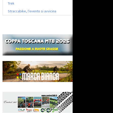
Trek
Straccabike, l’evento si avvicina