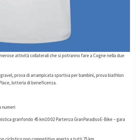
merose attività collaterali che si potranno fare a Cogne nella due
 gravel, prova di arrampicata sportiva per bambini, prova biathlon
lace, lotteria di beneficenza.
a numeri
nistica granfondo 45 km10:02 Partenza GranParadisoE-Bike – gara
o ciclistico non competitivo aperto a tutti 25 km