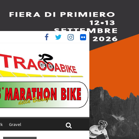
è 4^
ani
rk
Gravel