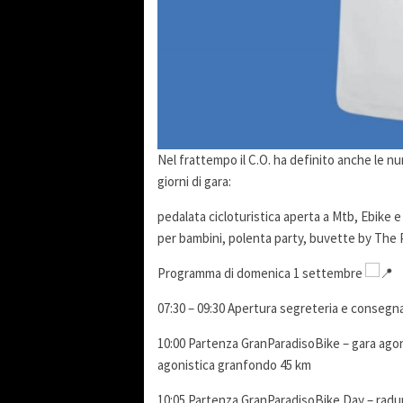
Nel frattempo il C.O. ha definito anche le nu
giorni di gara:
pedalata cicloturistica aperta a Mtb, Ebike e
per bambini, polenta party, buvette by The P
Programma di domenica 1 settembre
07:30 – 09:30 Apertura segreteria e consegn
10:00 Partenza GranParadisoBike – gara ago
agonistica granfondo 45 km
10:05 Partenza GranParadisoBike Day – radun