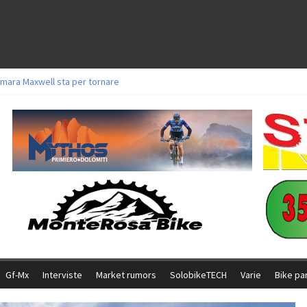
mara Maxwell sta per tornare
toli a Aldridge, Frei e Hutter. Argento per Zanotti tra gli Elite. Corvi fora ed 
ttorie per Ghibaudo, Grossmann e Gallis. Signorelli 5^ la migliore tra gli itali
ke della Brianza: l’ultima sfida agonistica di una leggendaria storia
l Team Relay firma il secondo argento azzurro a Monteceneri
Gf-Mx
Interviste
Market rumors
SolobikeTECH
Varie
Bike pa