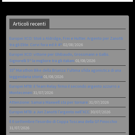
Articoli recenti
Europei XCO: titoli a Aldridge, Frei e Hutter. Argento per Zanotti
tra gli Elite. Corvi fora ed è 4^
02/08/2026
Europei XCO: vittorie per Ghibaudo, Grossmann e Gallis.
Signorelli 5^ la migliore tra gli italiani
01/08/2026
35ª Marathon Bike della Brianza: l’ultima sfida agonistica di una
leggendaria storia
01/08/2026
Europei MTB: il Team Relay firma il secondo argento azzurro a
Monteceneri
31/07/2026
Attenzione: Samara Maxwell sta per tornare
31/07/2026
Europei MTB: a Juri Zanotti l’argento nell’XCC
30/07/2026
Il 6 settembre l’esordio di Coppa Toscana della Gf Pinocchio
31/07/2026