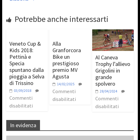
Potrebbe anche interessarti
Veneto Cup &
Alla
Kids 2018:
Granforcora
Pettinà e
Bike un
Al Caneva
Specia
prestigioso
Trophy l’allievo
spuntano dalla
premio MV
Grigolini in
pioggia a Selva
Agusta
grande
di Trissino
spolvero
14/02/2025
03/09/2018
Commenti
28/04/2024
Commenti
Commenti
disabilitati
disabilitati
disabilitati
In evidenza