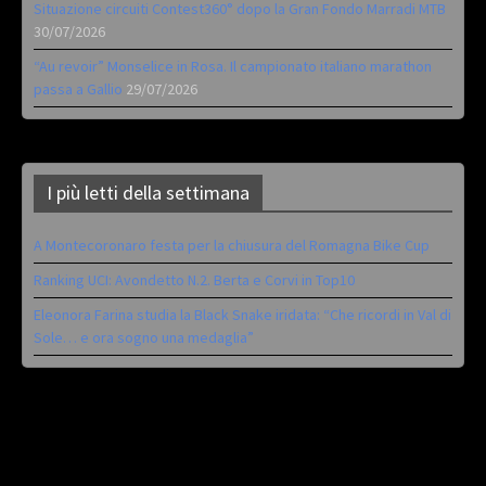
Situazione circuiti Contest360° dopo la Gran Fondo Marradi MTB
30/07/2026
“Au revoir” Monselice in Rosa. Il campionato italiano marathon
passa a Gallio
29/07/2026
I più letti della settimana
A Montecoronaro festa per la chiusura del Romagna Bike Cup
Ranking UCI: Avondetto N.2. Berta e Corvi in Top10
Eleonora Farina studia la Black Snake iridata: “Che ricordi in Val di
Sole… e ora sogno una medaglia”