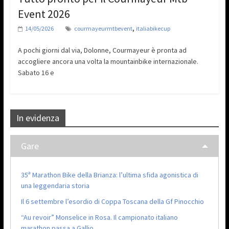
Event 2026
,
14/05/2026
courmayeurmtbevent
italiabikecup
A pochi giorni dal via, Dolonne, Courmayeur è pronta ad
accogliere ancora una volta la mountainbike internazionale.
Sabato 16 e
In evidenza
Gare
35ª Marathon Bike della Brianza: l’ultima sfida agonistica di
una leggendaria storia
Il 6 settembre l’esordio di Coppa Toscana della Gf Pinocchio
“Au revoir” Monselice in Rosa. Il campionato italiano
marathon passa a Gallio