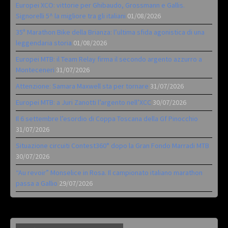
Europei XCO: vittorie per Ghibaudo, Grossmann e Gallis.
Signorelli 5^ la migliore tra gli italiani
01/08/2026
35ª Marathon Bike della Brianza: l’ultima sfida agonistica di una
leggendaria storia
01/08/2026
Europei MTB: il Team Relay firma il secondo argento azzurro a
Monteceneri
31/07/2026
Attenzione: Samara Maxwell sta per tornare
31/07/2026
Europei MTB: a Juri Zanotti l’argento nell’XCC
30/07/2026
Il 6 settembre l’esordio di Coppa Toscana della Gf Pinocchio
31/07/2026
Situazione circuiti Contest360° dopo la Gran Fondo Marradi MTB
30/07/2026
“Au revoir” Monselice in Rosa. Il campionato italiano marathon
passa a Gallio
29/07/2026