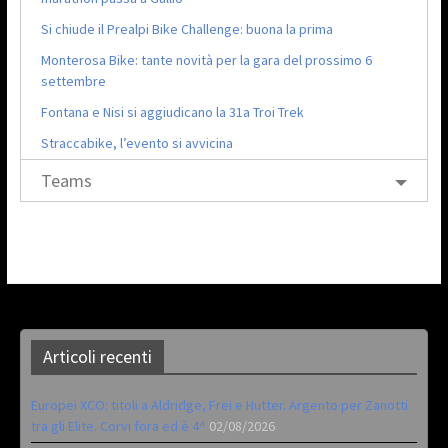
Si chiude il Prealpi Bike Challenge: buona la prima
Monterosa Bike: tante novità per la gara del prossimo 6
settembre
Fontana e Nisi si aggiudicano la 31a Troi Trek
Straccabike, l’evento si avvicina
Teams
Articoli recenti
Europei XCO: titoli a Aldridge, Frei e Hutter. Argento per Zanotti
tra gli Elite. Corvi fora ed è 4^
02/08/2026