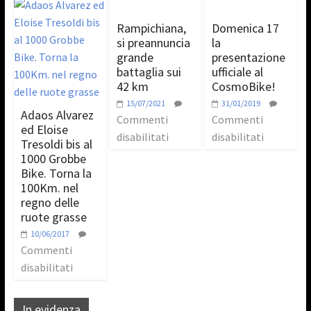
Rampichiana,
Domenica 17
si preannuncia
la
grande
presentazione
battaglia sui
ufficiale al
42 km
CosmoBike!
15/07/2021
31/01/2019
Adaos Alvarez
Commenti
Commenti
ed Eloise
disabilitati
disabilitati
Tresoldi bis al
1000 Grobbe
Bike. Torna la
100Km. nel
regno delle
ruote grasse
10/06/2017
Commenti
disabilitati
In evidenza