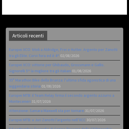
Articoli recenti
Europei XCO: titoli a Aldridge, Frei e Hutter. Argento per Zanotti
tra gli Elite. Corvi fora ed è 4^
02/08/2026
Europei XCO: vittorie per Ghibaudo, Grossmann e Gallis.
Signorelli 5^ la migliore tra gli italiani
01/08/2026
35ª Marathon Bike della Brianza: l’ultima sfida agonistica di una
leggendaria storia
01/08/2026
Europei MTB: il Team Relay firma il secondo argento azzurro a
Monteceneri
31/07/2026
Attenzione: Samara Maxwell sta per tornare
31/07/2026
Europei MTB: a Juri Zanotti l’argento nell’XCC
30/07/2026
Il 6 settembre l’esordio di Coppa Toscana della Gf Pinocchio