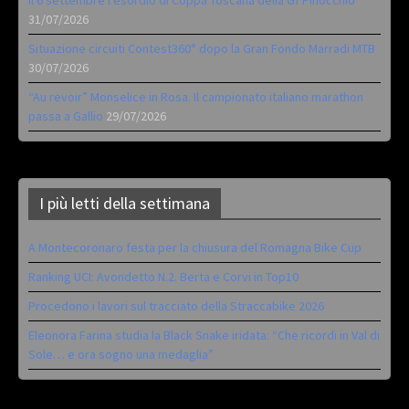
31/07/2026
Situazione circuiti Contest360° dopo la Gran Fondo Marradi MTB
30/07/2026
“Au revoir” Monselice in Rosa. Il campionato italiano marathon
passa a Gallio
29/07/2026
I più letti della settimana
A Montecoronaro festa per la chiusura del Romagna Bike Cup
Ranking UCI: Avondetto N.2. Berta e Corvi in Top10
Procedono i lavori sul tracciato della Straccabike 2026
Eleonora Farina studia la Black Snake iridata: “Che ricordi in Val di
Sole… e ora sogno una medaglia”