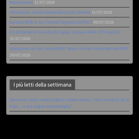
Monteceneri
31/07/2026
Attenzione: Samara Maxwell sta per tornare
31/07/2026
Europei MTB: a Juri Zanotti l’argento nell’XCC
30/07/2026
Il 6 settembre l’esordio di Coppa Toscana della Gf Pinocchio
31/07/2026
Situazione circuiti Contest360° dopo la Gran Fondo Marradi MTB
30/07/2026
I più letti della settimana
Eleonora Farina studia la Black Snake iridata: “Che ricordi in Val di
Sole… e ora sogno una medaglia”