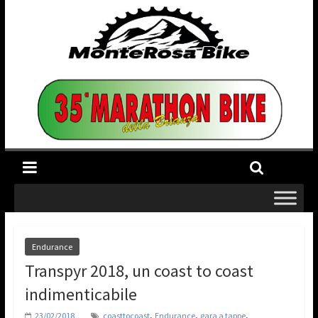
Endurance
Transpyr 2018, un coast to coast
indimenticabile
,
,
,
23/02/2018
coasttocoast
Endurance
gara a tappe