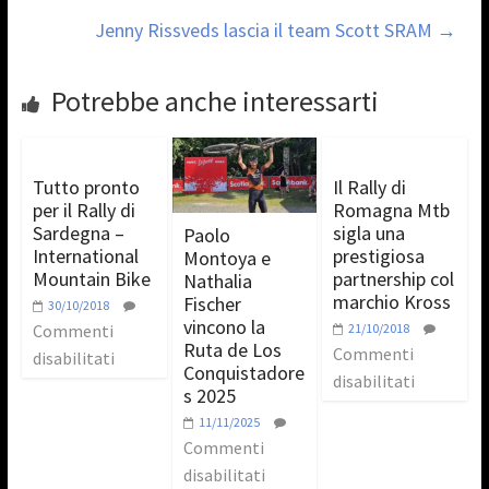
Jenny Rissveds lascia il team Scott SRAM
→
Potrebbe anche interessarti
Tutto pronto
Il Rally di
per il Rally di
Romagna Mtb
Sardegna –
sigla una
Paolo
International
prestigiosa
Montoya e
Mountain Bike
partnership col
Nathalia
marchio Kross
Fischer
30/10/2018
vincono la
Commenti
21/10/2018
Ruta de Los
Commenti
disabilitati
Conquistadore
disabilitati
s 2025
11/11/2025
Commenti
disabilitati