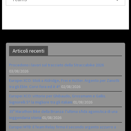
Articoli recenti
Procedono i lavori sul tracciato della Straccabike 2026
03/08/2026
Europei XCO: titoli a Aldridge, Frei e Hutter. Argento per Zanotti
tra gli Elite. Corvi fora ed è 4^
02/08/2026
Europei XCO: vittorie per Ghibaudo, Grossmann e Gallis.
Signorelli 5^ la migliore tra gli italiani
01/08/2026
35ª Marathon Bike della Brianza: l’ultima sfida agonistica di una
leggendaria storia
01/08/2026
Europei MTB: il Team Relay firma il secondo argento azzurro a