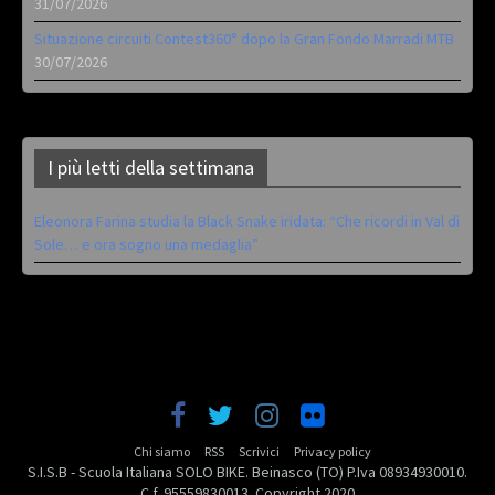
31/07/2026
Situazione circuiti Contest360° dopo la Gran Fondo Marradi MTB
30/07/2026
I più letti della settimana
Eleonora Farina studia la Black Snake iridata: “Che ricordi in Val di
Sole… e ora sogno una medaglia”
Chi siamo
RSS
Scrivici
Privacy policy
S.I.S.B - Scuola Italiana SOLO BIKE. Beinasco (TO) P.Iva 08934930010.
C.f. 95559830013. Copyright 2020