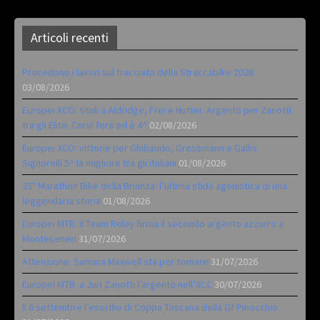
Articoli recenti
Procedono i lavori sul tracciato della Straccabike 2026
03/08/2026
Europei XCO: titoli a Aldridge, Frei e Hutter. Argento per Zanotti
tra gli Elite. Corvi fora ed è 4^
02/08/2026
Europei XCO: vittorie per Ghibaudo, Grossmann e Gallis.
Signorelli 5^ la migliore tra gli italiani
01/08/2026
35ª Marathon Bike della Brianza: l’ultima sfida agonistica di una
leggendaria storia
01/08/2026
Europei MTB: il Team Relay firma il secondo argento azzurro a
Monteceneri
31/07/2026
Attenzione: Samara Maxwell sta per tornare
31/07/2026
Europei MTB: a Juri Zanotti l’argento nell’XCC
30/07/2026
Il 6 settembre l’esordio di Coppa Toscana della Gf Pinocchio