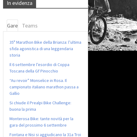
In evidenza
Gare
Teams
35ª Marathon Bike della Brianza: l’ultima
sfida agonistica di una leggendaria
storia
Il 6 settembre l’esordio di Coppa
Toscana della Gf Pinocchio
“Au revoir” Monselice in Rosa. Il
campionato italiano marathon passa a
Gallio
Si chiude il Prealpi Bike Challenge:
buona la prima
Monterosa Bike: tante novità per la
gara del prossimo 6 settembre
Fontana e Nisi si aggiudicano la 31a Troi