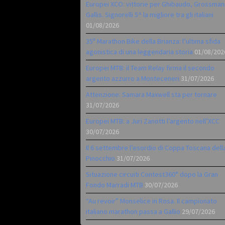
Europei XCO: vittorie per Ghibaudo, Grossman
Gallis. Signorelli 5^ la migliore tra gli italiani
01/08/2026
35ª Marathon Bike della Brianza: l’ultima sfida
agonistica di una leggendaria storia
01/08/202
Europei MTB: il Team Relay firma il secondo
argento azzurro a Monteceneri
31/07/2026
Attenzione: Samara Maxwell sta per tornare
31/07/2026
Europei MTB: a Juri Zanotti l’argento nell’XCC
30/07/2026
Il 6 settembre l’esordio di Coppa Toscana dell
Pinocchio
31/07/2026
Situazione circuiti Contest360° dopo la Gran
Fondo Marradi MTB
30/07/2026
“Au revoir” Monselice in Rosa. Il campionato
italiano marathon passa a Gallio
29/07/2026