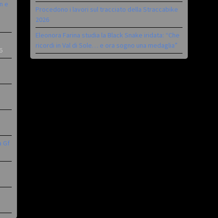
n e
Procedono i lavori sul tracciato della Straccabike
2026
Eleonora Farina studia la Black Snake iridata: “Che
ricordi in Val di Sole… e ora sogno una medaglia”
6
a Gf