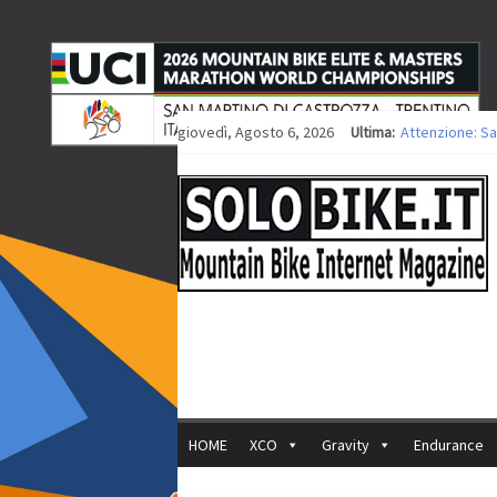
giovedì, Agosto 6, 2026
Ultima:
Attenzione: Sa
Europei XCO: ti
Europei XCO: vi
35ª Marathon Bi
Europei MTB: i
HOME
XCO
Gravity
Endurance