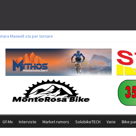
mara Maxwell sta per tornare
toli a Aldridge, Frei e Hutter. Argento per Zanotti tra gli Elite. Corvi fora ed 
ttorie per Ghibaudo, Grossmann e Gallis. Signorelli 5^ la migliore tra gli itali
ke della Brianza: l’ultima sfida agonistica di una leggendaria storia
l Team Relay firma il secondo argento azzurro a Monteceneri
Gf-Mx
Interviste
Market rumors
SolobikeTECH
Varie
Bike pa