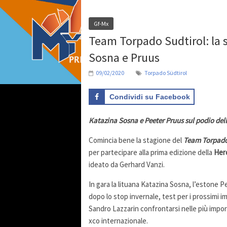
Gf-Mx
Team Torpado Sudtirol: la s
Sosna e Pruus
09/02/2020
Torpado Südtirol
Condividi su Facebook
Katazina Sosna e Peeter Pruus sul podio del
Comincia bene la stagione del
Team Torpad
per partecipare alla prima edizione della
Her
ideato da Gerhard Vanzi.
In gara la lituana Katazina Sosna, l’estone Pe
dopo lo stop invernale, test per i prossimi 
Sandro Lazzarin confrontarsi nelle più impo
xco internazionale.