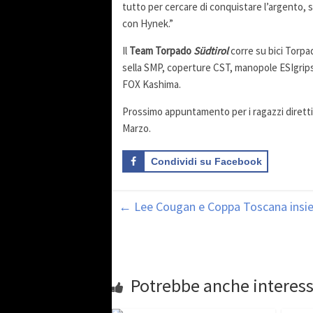
tutto per cercare di conquistare l’argento, s
con Hynek.”
Il
Team Torpado
Südtirol
corre su bici Torpa
sella SMP, coperture CST, manopole ESIgrips
FOX Kashima.
Prossimo appuntamento per i ragazzi diretti 
Marzo.
Condividi su Facebook
←
Lee Cougan e Coppa Toscana insi
Potrebbe anche interess