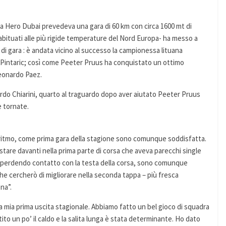
 la Hero Dubai prevedeva una gara di 60 km con circa 1600 mt di
ti – abituati alle più rigide temperature del Nord Europa- ha messo a
u di gara : è andata vicino al successo la campionessa lituana
 Pintaric; così come Peeter Pruus ha conquistato un ottimo
Leonardo Paez.
ardo Chiarini, quarto al traguardo dopo aver aiutato Peeter Pruus
e tornate.
 ritmo, come prima gara della stagione sono comunque soddisfatta.
 stare davanti nella prima parte di corsa che aveva parecchi single
ga, perdendo contatto con la testa della corsa, sono comunque
he cercherò di migliorare nella seconda tappa – più fresca
na”.
mia prima uscita stagionale. Abbiamo fatto un bel gioco di squadra
ito un po’ il caldo e la salita lunga è stata determinante. Ho dato