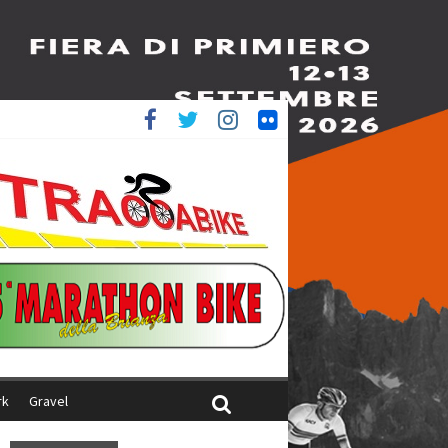
è 4^
ani
rk
Gravel