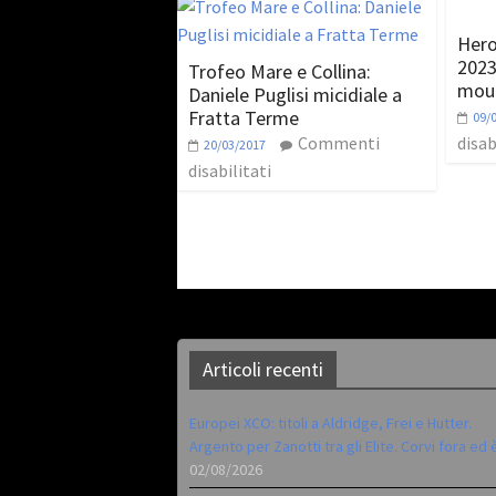
Hero
2023 
Trofeo Mare e Collina:
moun
Daniele Puglisi micidiale a
Fratta Terme
09/
Commenti
disab
20/03/2017
disabilitati
Articoli recenti
Europei XCO: titoli a Aldridge, Frei e Hutter.
Argento per Zanotti tra gli Elite. Corvi fora ed 
02/08/2026