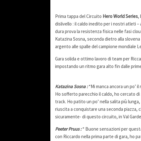
Prima tappa del Circuito
Hero World Series
,
dislivello : il caldo inedito per i nostri atle
dura prova la resistenza fisica nelle fasi clo
Katazina Sosna, seconda dietro alla slovena
argento alle spalle del campione mondiale 
Gara solida e ottimo lavoro di team per Ricc
impostando un ritmo gara alto fin dalle prim
Katazina Sosna :
“Mi manca ancora un po’ il
Ho sofferto parecchio il caldo, ho cercato di
track. Ho patito un po’ nella salita più lun
riuscita a conquistare una seconda piazza, c
sicuramente- di questo circuito, in Val Garde
Peeter Pruus :
“ Buone sensazioni per questa 
con Riccardo nella prima parte di gara, ho pat