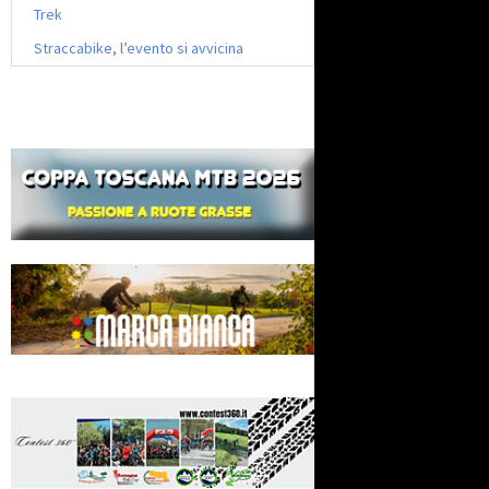
Trek
Straccabike, l’evento si avvicina