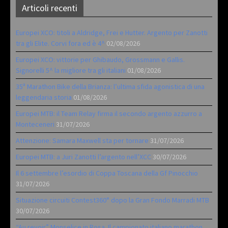
Articoli recenti
Europei XCO: titoli a Aldridge, Frei e Hutter. Argento per Zanotti
tra gli Elite. Corvi fora ed è 4^
02/08/2026
Europei XCO: vittorie per Ghibaudo, Grossmann e Gallis.
Signorelli 5^ la migliore tra gli italiani
01/08/2026
35ª Marathon Bike della Brianza: l’ultima sfida agonistica di una
leggendaria storia
01/08/2026
Europei MTB: il Team Relay firma il secondo argento azzurro a
Monteceneri
31/07/2026
Attenzione: Samara Maxwell sta per tornare
31/07/2026
Europei MTB: a Juri Zanotti l’argento nell’XCC
30/07/2026
Il 6 settembre l’esordio di Coppa Toscana della Gf Pinocchio
31/07/2026
Situazione circuiti Contest360° dopo la Gran Fondo Marradi MTB
30/07/2026
“Au revoir” Monselice in Rosa. Il campionato italiano marathon