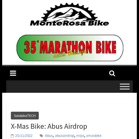
SolobikeTECH
X-Mas Bike: Abus Airdrop
,
,
,
25/11/2022
Abus
abusairdrop
mips
xmasbike