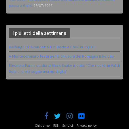
passa a Gallio
29/07/2026
I più letti della settimana
Ranking UCI: Avondetto N.2. Berta e Corvi in Top10
A Montecoronaro festa per la chiusura del Romagna Bike Cup
Eleonora Farina studia la Black Snake iridata: “Che ricordi in Val di
Sole… e ora sogno una medaglia”
Chi siamo
RSS
Scrivici
Privacy policy