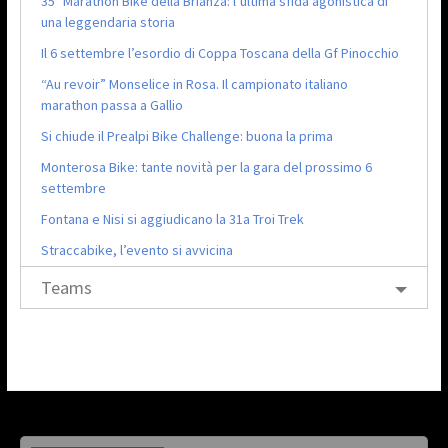
35ª Marathon Bike della Brianza: l’ultima sfida agonistica di
una leggendaria storia
Il 6 settembre l’esordio di Coppa Toscana della Gf Pinocchio
“Au revoir” Monselice in Rosa. Il campionato italiano
marathon passa a Gallio
Si chiude il Prealpi Bike Challenge: buona la prima
Monterosa Bike: tante novità per la gara del prossimo 6
settembre
Fontana e Nisi si aggiudicano la 31a Troi Trek
Straccabike, l’evento si avvicina
Teams