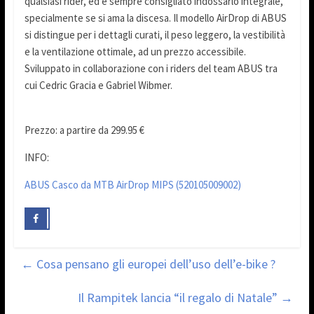
qualsiasi rider, ed è sempre consigliato indossarlo integrale,
specialmente se si ama la discesa. Il modello AirDrop di ABUS
si distingue per i dettagli curati, il peso leggero, la vestibilità
e la ventilazione ottimale, ad un prezzo accessibile.
Sviluppato in collaborazione con i riders del team ABUS tra
cui Cedric Gracia e Gabriel Wibmer.
Prezzo: a partire da 299.95 €
INFO:
ABUS Casco da MTB AirDrop MIPS (520105009002)
←
Cosa pensano gli europei dell’uso dell’e-bike ?
Il Rampitek lancia “il regalo di Natale”
→