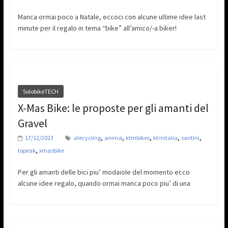
Manca ormai poco a Natale, eccoci con alcune ultime idee last
minute per il regalo in tema “bike” all’amico/-a biker!
SolobikeTECH
X-Mas Bike: le proposte per gli amanti del
Gravel
,
,
,
,
,
17/12/2023
alecycling
anima
ktmbikes
ktmitalia
santini
,
topeak
xmasbike
Per gli amanti delle bici piu’ modaiole del momento ecco
alcune idee regalo, quando ormai manca poco piu’ di una