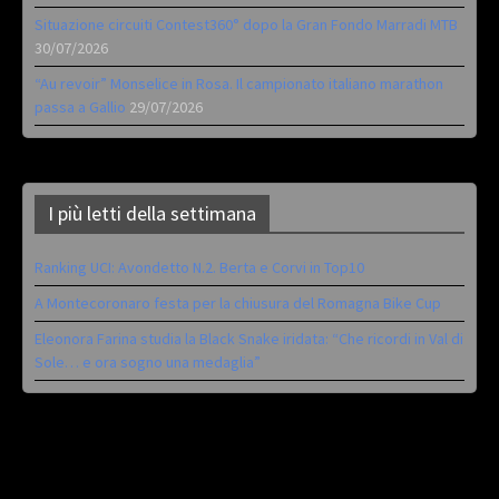
Situazione circuiti Contest360° dopo la Gran Fondo Marradi MTB
30/07/2026
“Au revoir” Monselice in Rosa. Il campionato italiano marathon
passa a Gallio
29/07/2026
I più letti della settimana
Ranking UCI: Avondetto N.2. Berta e Corvi in Top10
A Montecoronaro festa per la chiusura del Romagna Bike Cup
Eleonora Farina studia la Black Snake iridata: “Che ricordi in Val di
Sole… e ora sogno una medaglia”