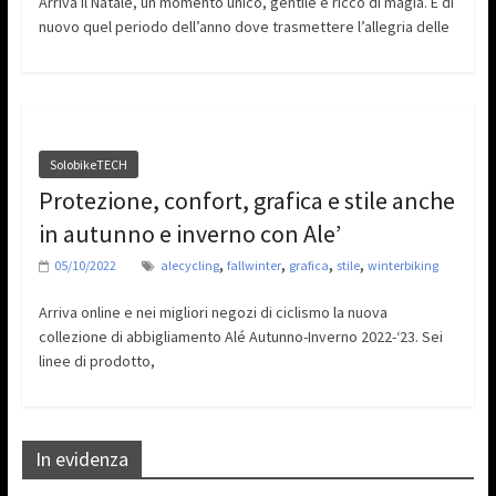
Arriva il Natale, un momento unico, gentile e ricco di magia. È di
nuovo quel periodo dell’anno dove trasmettere l’allegria delle
SolobikeTECH
Protezione, confort, grafica e stile anche
in autunno e inverno con Ale’
,
,
,
,
05/10/2022
alecycling
fallwinter
grafica
stile
winterbiking
Arriva online e nei migliori negozi di ciclismo la nuova
collezione di abbigliamento Alé Autunno-Inverno 2022-‘23. Sei
linee di prodotto,
In evidenza