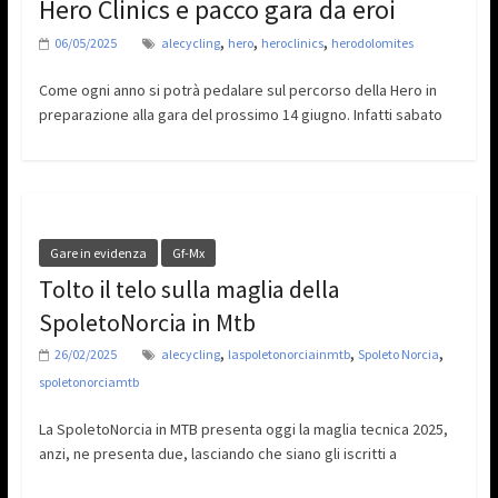
Hero Clinics e pacco gara da eroi
,
,
,
06/05/2025
alecycling
hero
heroclinics
herodolomites
Come ogni anno si potrà pedalare sul percorso della Hero in
preparazione alla gara del prossimo 14 giugno. Infatti sabato
Gare in evidenza
Gf-Mx
Tolto il telo sulla maglia della
SpoletoNorcia in Mtb
,
,
,
26/02/2025
alecycling
laspoletonorciainmtb
Spoleto Norcia
spoletonorciamtb
La SpoletoNorcia in MTB presenta oggi la maglia tecnica 2025,
anzi, ne presenta due, lasciando che siano gli iscritti a