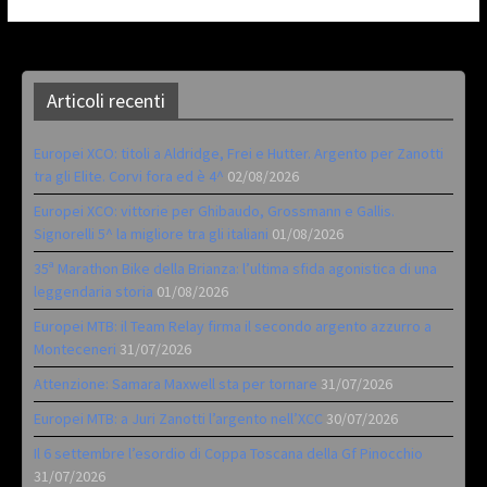
Articoli recenti
Europei XCO: titoli a Aldridge, Frei e Hutter. Argento per Zanotti
tra gli Elite. Corvi fora ed è 4^
02/08/2026
Europei XCO: vittorie per Ghibaudo, Grossmann e Gallis.
Signorelli 5^ la migliore tra gli italiani
01/08/2026
35ª Marathon Bike della Brianza: l’ultima sfida agonistica di una
leggendaria storia
01/08/2026
Europei MTB: il Team Relay firma il secondo argento azzurro a
Monteceneri
31/07/2026
Attenzione: Samara Maxwell sta per tornare
31/07/2026
Europei MTB: a Juri Zanotti l’argento nell’XCC
30/07/2026
Il 6 settembre l’esordio di Coppa Toscana della Gf Pinocchio
31/07/2026