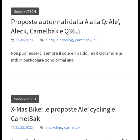
SolobikeTECH
Proposte autunnali dalla A alla Q: Ale’,
Aleck, Camelbak e Q36.5
,
,
,
27/10/2023
aleck
alecycling
camelbak
q36.5
Non puo’ esserci sempre il sole e il caldo, ma il ciclismo e la
mtb in particolare sono ormai uno
SolobikeTECH
X-Mas Bike: le proposte Ale’ cycling e
CamelBak
,
21/12/2022
alecycling
camelbak