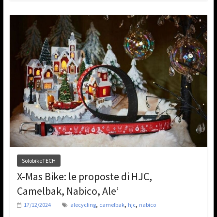
SolobikeTECH
X-Mas Bike: le proposte di HJC,
Camelbak, Nabico, Ale’
,
,
,
17/12/2024
alecycling
camelbak
hjc
nabico