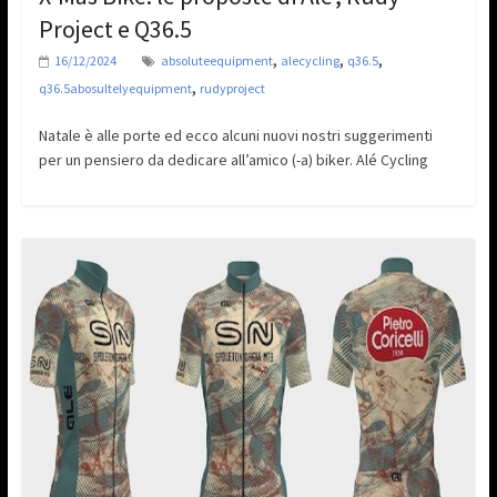
Project e Q36.5
,
,
,
16/12/2024
absoluteequipment
alecycling
q36.5
,
q36.5abosultelyequipment
rudyproject
Natale è alle porte ed ecco alcuni nuovi nostri suggerimenti
per un pensiero da dedicare all’amico (-a) biker. Alé Cycling