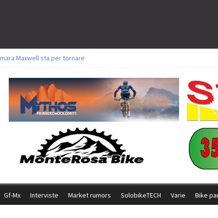
mara Maxwell sta per tornare
toli a Aldridge, Frei e Hutter. Argento per Zanotti tra gli Elite. Corvi fora ed 
ttorie per Ghibaudo, Grossmann e Gallis. Signorelli 5^ la migliore tra gli itali
ke della Brianza: l’ultima sfida agonistica di una leggendaria storia
l Team Relay firma il secondo argento azzurro a Monteceneri
Gf-Mx
Interviste
Market rumors
SolobikeTECH
Varie
Bike pa