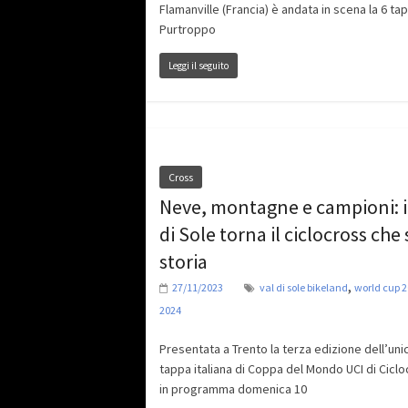
Flamanville (Francia) è andata in scena la 6 ta
Purtroppo
Leggi il seguito
Cross
Neve, montagne e campioni: i
di Sole torna il ciclocross che 
storia
,
27/11/2023
val di sole bikeland
world cup 2
2024
Presentata a Trento la terza edizione dell’uni
tappa italiana di Coppa del Mondo UCI di Ciclo
in programma domenica 10