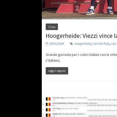
Cross
Hoogerheide: Viezzi vince l
,
,
28/01/2024
hoogerheide
Van der Poel
van
Grande giornata per i colori italiani con la vi
L’italiano,
Leggi il seguito