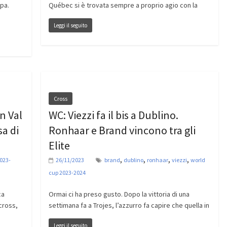
ppa.
Québec si è trovata sempre a proprio agio con la
Leggi il seguito
Cross
n Val
WC: Viezzi fa il bis a Dublino.
sa di
Ronhaar e Brand vincono tra gli
Elite
,
,
,
,
023-
26/11/2023
brand
dublino
ronhaar
viezzi
world
cup 2023-2024
ca
Ormai ci ha preso gusto. Dopo la vittoria di una
cross,
settimana fa a Trojes, l’azzurro fa capire che quella in
Leggi il seguito