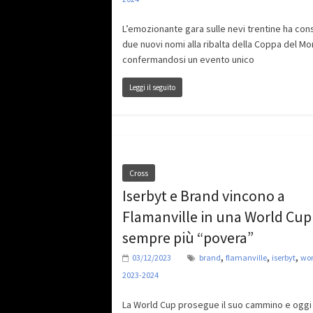
L’emozionante gara sulle nevi trentine ha co
due nuovi nomi alla ribalta della Coppa del M
confermandosi un evento unico
Leggi il seguito
Cross
Iserbyt e Brand vincono a
Flamanville in una World Cup
sempre più “povera”
,
,
,
03/12/2023
brand
flamanville
iserbyt
wor
2023-2024
La World Cup prosegue il suo cammino e oggi