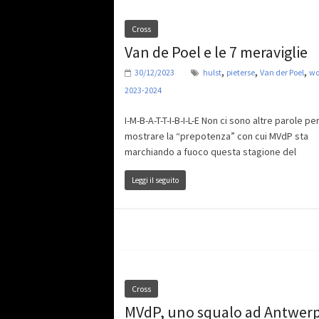
Cross
Van de Poel e le 7 meraviglie
,
,
,
30/12/2023
hulst
pieterse
Van der Poel
wo
2023-2024
I-M-B-A-T-T-I-B-I-L-E Non ci sono altre parole pe
mostrare la “prepotenza” con cui MVdP sta
marchiando a fuoco questa stagione del
Leggi il seguito
Cross
MVdP, uno squalo ad Antwer