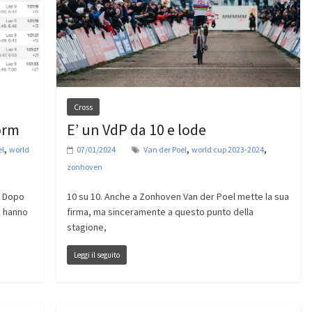
Cross
orm
E’ un VdP da 10 e lode
,
,
,
el
world
07/01/2024
Van der Poel
world cup 2023-2024
zonhoven
. Dopo
10 su 10. Anche a Zonhoven Van der Poel mette la sua
ti hanno
firma, ma sinceramente a questo punto della
stagione,
Leggi il seguito