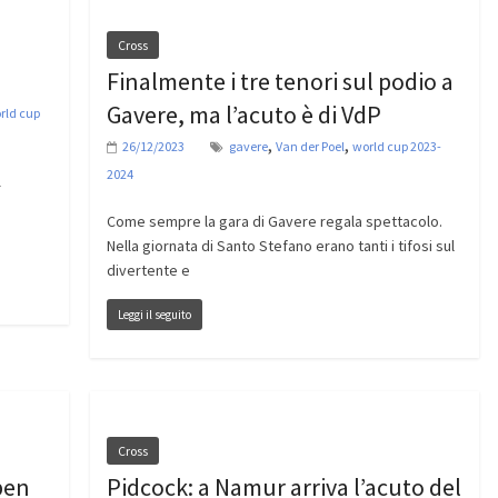
Cross
Finalmente i tre tenori sul podio a
Gavere, ma l’acuto è di VdP
rld cup
,
,
26/12/2023
gavere
Van der Poel
world cup 2023-
2024
r
Come sempre la gara di Gavere regala spettacolo.
Nella giornata di Santo Stefano erano tanti i tifosi sul
divertente e
Leggi il seguito
Cross
pen
Pidcock: a Namur arriva l’acuto del