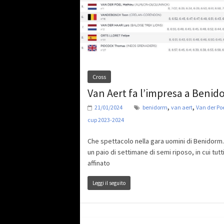
Cross
Van Aert fa l’impresa a Benid
,
,
21/01/2024
benidorm
van aert
Van der Po
cup 2023-2024
Che spettacolo nella gara uomini di Benidorm
un paio di settimane di semi riposo, in cui tut
affinato
Leggi il seguito