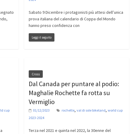
nsegnato
Sabato 9 Dicembre i protagonisti più attesi dell’unica
ondo,
prova italiana del calendario di Coppa del Mondo
hanno preso confidenza con
Leggi il seguito
Cross
Dal Canada per puntare al podio:
Maghalie Rochette fa rotta su
Vermiglio
,
,
ld cup
01/12/2023
rochette
val di sole bikeland
world cup
2023-2024
 a
Terza nel 2021 e quinta nel 2022, la 30enne del