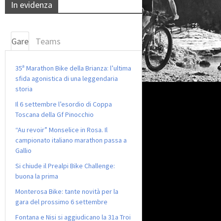
In evidenza
Gare
Teams
35ª Marathon Bike della Brianza: l’ultima
sfida agonistica di una leggendaria
storia
Il 6 settembre l’esordio di Coppa
Toscana della Gf Pinocchio
“Au revoir” Monselice in Rosa. Il
campionato italiano marathon passa a
Gallio
Si chiude il Prealpi Bike Challenge:
buona la prima
Monterosa Bike: tante novità per la
gara del prossimo 6 settembre
Fontana e Nisi si aggiudicano la 31a Troi