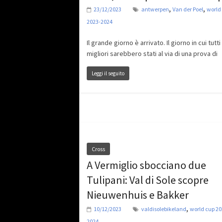
,
,
23/12/2023
antwerpen
Van der Poel
world
2023-2024
Il grande giorno è arrivato. Il giorno in cui tutti 
migliori sarebbero stati al via di una prova di
Leggi il seguito
Cross
A Vermiglio sbocciano due
Tulipani: Val di Sole scopre
Nieuwenhuis e Bakker
,
10/12/2023
valdisolebikeland
world cup 20
2024