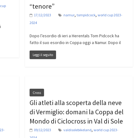
“tenore”
 cup
,
,
17/12/2023
namur
tompidcock
world cup 2023-
2024
i
Dopo l’esordio di ieri a Herentals Tom Pidcock ha
fatto il suo esordio in Coppa oggi a Namur. Dopo il
Leggi il seguito
Cross
Gli atleti alla scoperta della neve
di Vermiglio: domani la Coppa del
Mondo di Ciclocross in Val di Sole
,
23-
09/12/2023
valdisolebikeland
world cup 2023-
2024