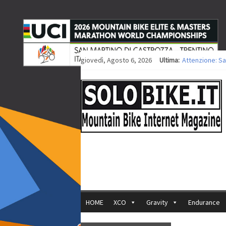
giovedì, Agosto 6, 2026
Ultima:
Attenzione: Sa
Europei XCO: ti
Europei XCO: vi
35ª Marathon Bi
Europei MTB: i
HOME
XCO
Gravity
Endurance