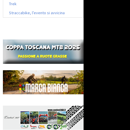
Trek
Straccabike, l’evento si avvicina