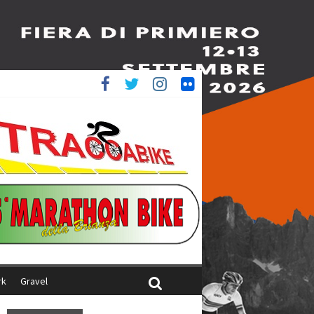
è 4^
ani
rk
Gravel