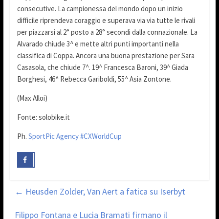
consecutive. La campionessa del mondo dopo un inizio
difficile riprendeva coraggio e superava via via tutte le rivali
per piazzarsi al 2° posto a 28° secondi dalla connazionale. La
Alvarado chiude 3^ e mette altri punti importanti nella
classifica di Coppa. Ancora una buona prestazione per Sara
Casasola, che chiude 7^. 19^ Francesca Baroni, 39^ Giada
Borghesi, 46^ Rebecca Gariboldi, 55^ Asia Zontone.
(Max Alloi)
Fonte: solobike.it
Ph.
SportPic Agency
#CXWorldCup
←
Heusden Zolder, Van Aert a fatica su Iserbyt
Filippo Fontana e Lucia Bramati firmano il