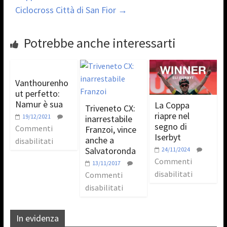
Ciclocross Città di San Fior
→
Potrebbe anche interessarti
Vanthourenho
ut perfetto:
Namur è sua
La Coppa
Triveneto CX:
riapre nel
19/12/2021
inarrestabile
segno di
Commenti
Franzoi, vince
Iserbyt
anche a
disabilitati
Salvatoronda
24/11/2024
Commenti
13/11/2017
disabilitati
Commenti
disabilitati
In evidenza