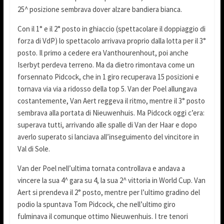
25^ posizione sembrava dover alzare bandiera bianca.
Con il 1° e il 2° posto in ghiaccio (spettacolare il doppiaggio di
forza di VdP) lo spettacolo arrivava proprio dalla lotta per il 3°
posto. Il primo a cedere era Vanthourenhout, poi anche
Iserbyt perdeva terreno. Ma da dietro rimontava come un
forsennato Pidcock, che in 1 giro recuperava 15 posizioni e
tornava via via a ridosso della top 5. Van der Poel allungava
costantemente, Van Aert reggeva il ritmo, mentre il 3° posto
sembrava alla portata di Nieuwenhuis. Ma Pidcock oggi c’era:
superava tutti, arrivando alle spalle di Van der Haar e dopo
averlo superato si lanciava all’inseguimento del vincitore in
Val di Sole.
Van der Poel nell’ultima tornata controllava e andava a
vincere la sua 4^ gara su 4, la sua 2^ vittoria in World Cup. Van
Aert si prendeva il 2° posto, mentre per l’ultimo gradino del
podio la spuntava Tom Pidcock, che nell’ultimo giro
fulminava il comunque ottimo Nieuwenhuis. I tre tenori