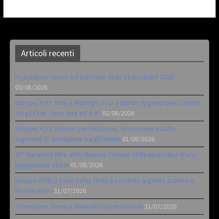
Articoli recenti
Procedono i lavori sul tracciato della Straccabike 2026
03/08/2026
Europei XCO: titoli a Aldridge, Frei e Hutter. Argento per Zanotti
tra gli Elite. Corvi fora ed è 4^
02/08/2026
Europei XCO: vittorie per Ghibaudo, Grossmann e Gallis.
Signorelli 5^ la migliore tra gli italiani
01/08/2026
35ª Marathon Bike della Brianza: l’ultima sfida agonistica di una
leggendaria storia
01/08/2026
Europei MTB: il Team Relay firma il secondo argento azzurro a
Monteceneri
31/07/2026
Attenzione: Samara Maxwell sta per tornare
31/07/2026