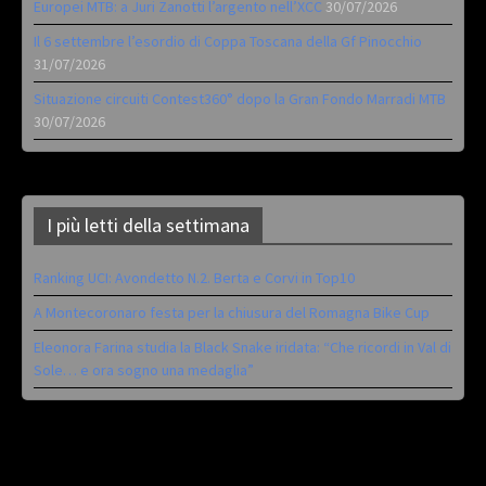
Europei MTB: a Juri Zanotti l’argento nell’XCC
30/07/2026
Il 6 settembre l’esordio di Coppa Toscana della Gf Pinocchio
31/07/2026
Situazione circuiti Contest360° dopo la Gran Fondo Marradi MTB
30/07/2026
I più letti della settimana
Ranking UCI: Avondetto N.2. Berta e Corvi in Top10
A Montecoronaro festa per la chiusura del Romagna Bike Cup
Eleonora Farina studia la Black Snake iridata: “Che ricordi in Val di
Sole… e ora sogno una medaglia”