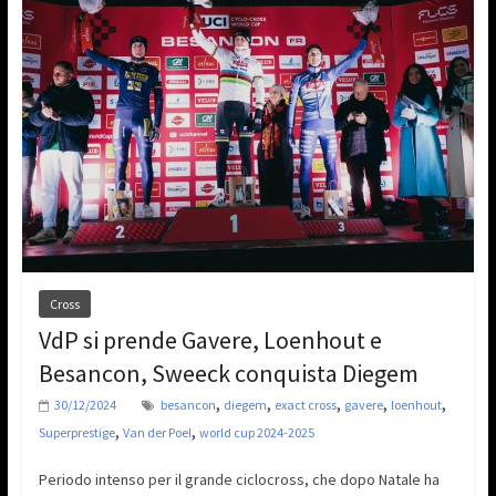
Cross
VdP si prende Gavere, Loenhout e
Besancon, Sweeck conquista Diegem
,
,
,
,
,
30/12/2024
besancon
diegem
exact cross
gavere
loenhout
,
,
Superprestige
Van der Poel
world cup 2024-2025
Periodo intenso per il grande ciclocross, che dopo Natale ha