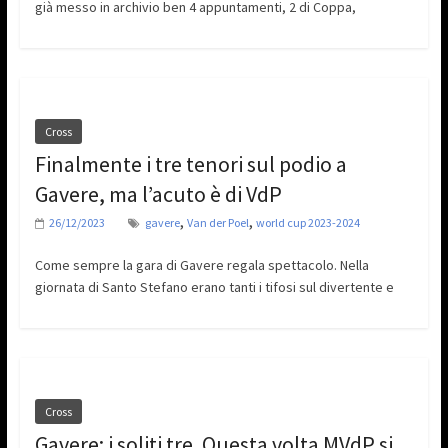
già messo in archivio ben 4 appuntamenti, 2 di Coppa,
Cross
Finalmente i tre tenori sul podio a
Gavere, ma l’acuto è di VdP
,
,
26/12/2023
gavere
Van der Poel
world cup 2023-2024
Come sempre la gara di Gavere regala spettacolo. Nella
giornata di Santo Stefano erano tanti i tifosi sul divertente e
Cross
Gavere: i soliti tre. Questa volta MVdP si