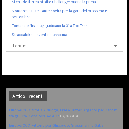
Si chiude il Prealpi Bike Challenge: buona la prima
Monterosa Bike: tante novità per la gara del prossimo 6
settembre
Fontana e Nisi si aggiudicano la 31a Troi Trek
Straccabike, l’evento si avvicina
Teams
Articoli recenti
Europei XCO: titoli a Aldridge, Frei e Hutter. Argento per Zanotti
tra gli Elite. Corvi fora ed è 4^
02/08/2026
Europei XCO: vittorie per Ghibaudo, Grossmann e Gallis.