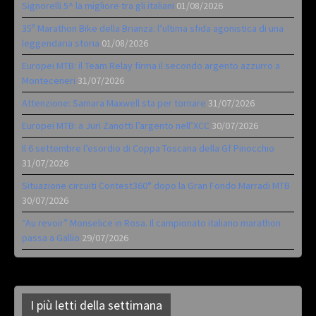
Signorelli 5^ la migliore tra gli italiani
01/08/2026
35ª Marathon Bike della Brianza: l’ultima sfida agonistica di una
leggendaria storia
01/08/2026
Europei MTB: il Team Relay firma il secondo argento azzurro a
Monteceneri
31/07/2026
Attenzione: Samara Maxwell sta per tornare
31/07/2026
Europei MTB: a Juri Zanotti l’argento nell’XCC
30/07/2026
Il 6 settembre l’esordio di Coppa Toscana della Gf Pinocchio
31/07/2026
Situazione circuiti Contest360° dopo la Gran Fondo Marradi MTB
30/07/2026
“Au revoir” Monselice in Rosa. Il campionato italiano marathon
passa a Gallio
29/07/2026
I più letti della settimana