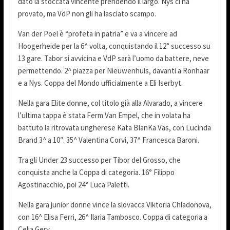
dato la stoccata vincente prendendo il largo. Nys ci ha
provato, ma VdP non gli ha lasciato scampo.
Van der Poel è “profeta in patria” e va a vincere ad
Hoogerheide per la 6^ volta, conquistando il 12° successo su
13 gare. Tabor si avvicina e VdP sarà l’uomo da battere, neve
permettendo. 2^ piazza per Nieuwenhuis, davanti a Ronhaar
e a Nys. Coppa del Mondo ufficialmente a Eli Iserbyt.
Nella gara Elite donne, col titolo già alla Alvarado, a vincere
l’ultima tappa è stata Ferm Van Empel, che in volata ha
battuto la ritrovata ungherese Kata BlanKa Vas, con Lucinda
Brand 3^ a 10″. 35^ Valentina Corvi, 37^ Francesca Baroni.
Tra gli Under 23 successo per Tibor del Grosso, che
conquista anche la Coppa di categoria. 16° Filippo
Agostinacchio, poi 24° Luca Paletti.
Nella gara junior donne vince la slovacca Viktoria Chladonova,
con 16^ Elisa Ferri, 26^ Ilaria Tambosco. Coppa di categoria a
Celia Gery.