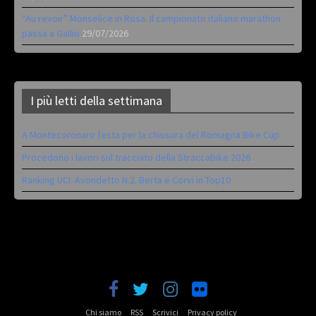
“Au revoir” Monselice in Rosa. Il campionato italiano marathon
passa a Gallio
29/07/2026
I più letti della settimana
A Montecoronaro festa per la chiusura del Romagna Bike Cup
Procedono i lavori sul tracciato della Straccabike 2026
Ranking UCI: Avondetto N.2. Berta e Corvi in Top10
Chi siamo
RSS
Scrivici
Privacy policy