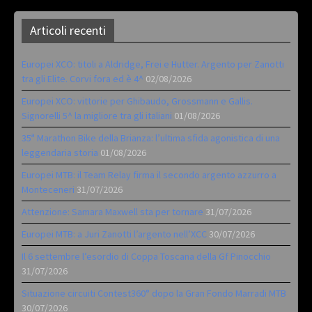
Articoli recenti
Europei XCO: titoli a Aldridge, Frei e Hutter. Argento per Zanotti
tra gli Elite. Corvi fora ed è 4^
02/08/2026
Europei XCO: vittorie per Ghibaudo, Grossmann e Gallis.
Signorelli 5^ la migliore tra gli italiani
01/08/2026
35ª Marathon Bike della Brianza: l’ultima sfida agonistica di una
leggendaria storia
01/08/2026
Europei MTB: il Team Relay firma il secondo argento azzurro a
Monteceneri
31/07/2026
Attenzione: Samara Maxwell sta per tornare
31/07/2026
Europei MTB: a Juri Zanotti l’argento nell’XCC
30/07/2026
Il 6 settembre l’esordio di Coppa Toscana della Gf Pinocchio
31/07/2026
Situazione circuiti Contest360° dopo la Gran Fondo Marradi MTB
30/07/2026