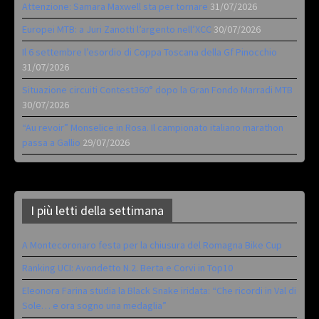
Attenzione: Samara Maxwell sta per tornare
31/07/2026
Europei MTB: a Juri Zanotti l’argento nell’XCC
30/07/2026
Il 6 settembre l’esordio di Coppa Toscana della Gf Pinocchio
31/07/2026
Situazione circuiti Contest360° dopo la Gran Fondo Marradi MTB
30/07/2026
“Au revoir” Monselice in Rosa. Il campionato italiano marathon
passa a Gallio
29/07/2026
I più letti della settimana
A Montecoronaro festa per la chiusura del Romagna Bike Cup
Ranking UCI: Avondetto N.2. Berta e Corvi in Top10
Eleonora Farina studia la Black Snake iridata: “Che ricordi in Val di
Sole… e ora sogno una medaglia”