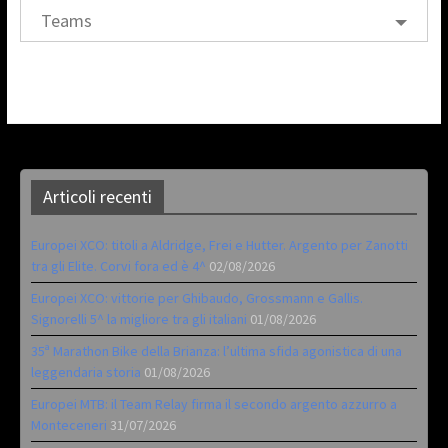
Teams
Articoli recenti
Europei XCO: titoli a Aldridge, Frei e Hutter. Argento per Zanotti
tra gli Elite. Corvi fora ed è 4^
02/08/2026
Europei XCO: vittorie per Ghibaudo, Grossmann e Gallis.
Signorelli 5^ la migliore tra gli italiani
01/08/2026
35ª Marathon Bike della Brianza: l’ultima sfida agonistica di una
leggendaria storia
01/08/2026
Europei MTB: il Team Relay firma il secondo argento azzurro a
Monteceneri
31/07/2026