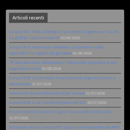
Articoli recenti
Europei XCO: titoli a Aldridge, Frei e Hutter. Argento per Zanotti
tra gli Elite. Corvi fora ed è 4^
02/08/2026
Europei XCO: vittorie per Ghibaudo, Grossmann e Gallis.
Signorelli 5^ la migliore tra gli italiani
01/08/2026
35ª Marathon Bike della Brianza: l’ultima sfida agonistica di una
leggendaria storia
01/08/2026
Europei MTB: il Team Relay firma il secondo argento azzurro a
Monteceneri
31/07/2026
Attenzione: Samara Maxwell sta per tornare
31/07/2026
Europei MTB: a Juri Zanotti l’argento nell’XCC
30/07/2026
Il 6 settembre l’esordio di Coppa Toscana della Gf Pinocchio
31/07/2026
Situazione circuiti Contest360° dopo la Gran Fondo Marradi MTB