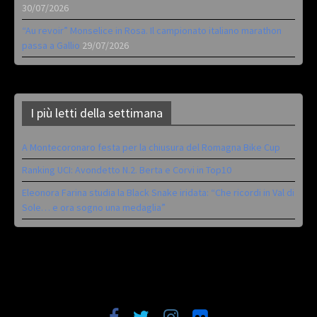
30/07/2026
“Au revoir” Monselice in Rosa. Il campionato italiano marathon
passa a Gallio
29/07/2026
I più letti della settimana
A Montecoronaro festa per la chiusura del Romagna Bike Cup
Ranking UCI: Avondetto N.2. Berta e Corvi in Top10
Eleonora Farina studia la Black Snake iridata: “Che ricordi in Val di
Sole… e ora sogno una medaglia”