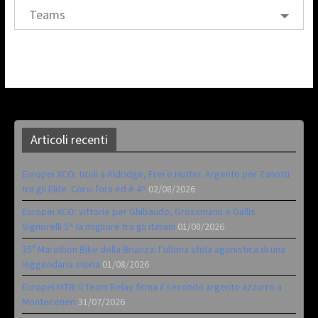
Teams
Articoli recenti
Europei XCO: titoli a Aldridge, Frei e Hutter. Argento per Zanotti
tra gli Elite. Corvi fora ed è 4^
02/08/2026
Europei XCO: vittorie per Ghibaudo, Grossmann e Gallis.
Signorelli 5^ la migliore tra gli italiani
01/08/2026
35ª Marathon Bike della Brianza: l’ultima sfida agonistica di una
leggendaria storia
01/08/2026
Europei MTB: il Team Relay firma il secondo argento azzurro a
Monteceneri
31/07/2026