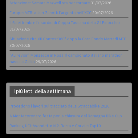
Attenzione: Samara Maxwell sta per tornare
31/07/2026
Europei MTB: a Juri Zanotti l’argento nell’XCC
30/07/2026
Il 6 settembre l’esordio di Coppa Toscana della Gf Pinocchio
31/07/2026
Situazione circuiti Contest360° dopo la Gran Fondo Marradi MTB
30/07/2026
“Au revoir” Monselice in Rosa. Il campionato italiano marathon
passa a Gallio
29/07/2026
I più letti della settimana
Procedono i lavori sul tracciato della Straccabike 2026
A Montecoronaro festa per la chiusura del Romagna Bike Cup
Ranking UCI: Avondetto N.2. Berta e Corvi in Top10