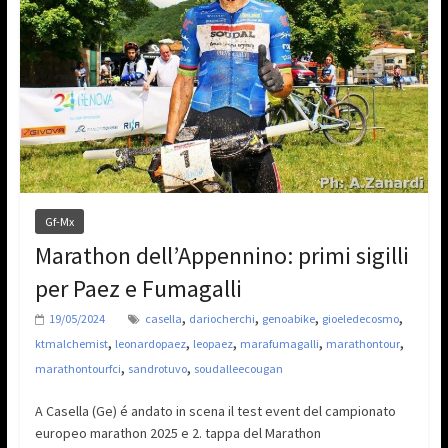
Gf-Mx
Marathon dell’Appennino: primi sigilli
per Paez e Fumagalli
,
,
,
,
19/05/2024
casella
dariocherchi
genoabike
gioeledecosmo
,
,
,
,
,
ktmalchemist
leonardopaez
leopaez
marafumagalli
marathontour
,
,
marathontourfci
sandrotuvo
soudalleecougan
A Casella (Ge) é andato in scena il test event del campionato
europeo marathon 2025 e 2. tappa del Marathon