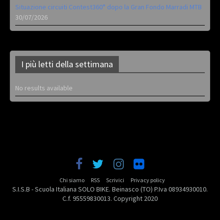
Situazione circuiti Contest360° dopo la Gran Fondo Marradi MTB
30/07/2026
I più letti della settimana
No results available
Chi siamo
RSS
Scrivici
Privacy policy
S.I.S.B - Scuola Italiana SOLO BIKE. Beinasco (TO) P.Iva 08934930010.
C.f. 95559830013. Copyright 2020