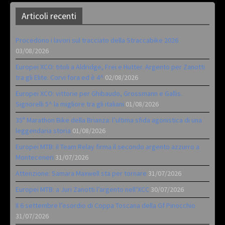
Articoli recenti
Procedono i lavori sul tracciato della Straccabike 2026
03/08/2026
Europei XCO: titoli a Aldridge, Frei e Hutter. Argento per Zanotti
tra gli Elite. Corvi fora ed è 4^
02/08/2026
Europei XCO: vittorie per Ghibaudo, Grossmann e Gallis.
Signorelli 5^ la migliore tra gli italiani
01/08/2026
35ª Marathon Bike della Brianza: l’ultima sfida agonistica di una
leggendaria storia
01/08/2026
Europei MTB: il Team Relay firma il secondo argento azzurro a
Monteceneri
31/07/2026
Attenzione: Samara Maxwell sta per tornare
31/07/2026
Europei MTB: a Juri Zanotti l’argento nell’XCC
30/07/2026
Il 6 settembre l’esordio di Coppa Toscana della Gf Pinocchio
31/07/2026