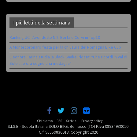
I più letti della settimana
Ranking UCI: Avondetto N.2. Berta e Corvi in Top10
A Montecoronaro festa per la chiusura del Romagna Bike Cup
Eleonora Farina studia la Black Snake iridata: “Che ricordi in Val di
Sole… e ora sogno una medaglia”
Chi siamo
RSS
Scrivici
Privacy policy
S.I.S.B - Scuola Italiana SOLO BIKE. Beinasco (TO) P.Iva 08934930010.
C.f. 95559830013. Copyright 2020