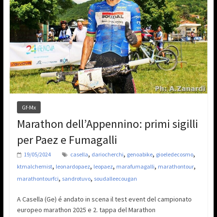
Gf-Mx
Marathon dell’Appennino: primi sigilli
per Paez e Fumagalli
,
,
,
,
19/05/2024
casella
dariocherchi
genoabike
gioeledecosmo
,
,
,
,
,
ktmalchemist
leonardopaez
leopaez
marafumagalli
marathontour
,
,
marathontourfci
sandrotuvo
soudalleecougan
A Casella (Ge) é andato in scena il test event del campionato
europeo marathon 2025 e 2. tappa del Marathon