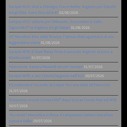
Europei XCO: titoli a Aldridge, Frei e Hutter. Argento per Zanotti
tra gli Elite. Corvi fora ed è 4^
02/08/2026
Europei XCO: vittorie per Ghibaudo, Grossmann e Gallis.
Signorelli 5^ la migliore tra gli italiani
01/08/2026
35ª Marathon Bike della Brianza: l’ultima sfida agonistica di una
leggendaria storia
01/08/2026
Europei MTB: il Team Relay firma il secondo argento azzurro a
Monteceneri
31/07/2026
Attenzione: Samara Maxwell sta per tornare
31/07/2026
Europei MTB: a Juri Zanotti l’argento nell’XCC
30/07/2026
Il 6 settembre l’esordio di Coppa Toscana della Gf Pinocchio
31/07/2026
Situazione circuiti Contest360° dopo la Gran Fondo Marradi MTB
30/07/2026
“Au revoir” Monselice in Rosa. Il campionato italiano marathon
passa a Gallio
29/07/2026