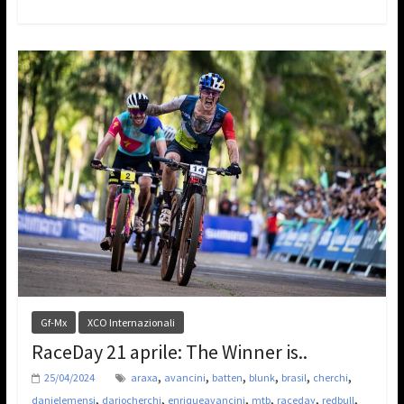
Gf-Mx
XCO Internazionali
RaceDay 21 aprile: The Winner is..
,
,
,
,
,
,
25/04/2024
araxa
avancini
batten
blunk
brasil
cherchi
,
,
,
,
,
,
danielemensi
dariocherchi
enriqueavancini
mtb
raceday
redbull