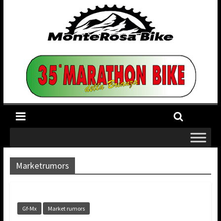
Marketrumors
Gf-Mx
Market rumors