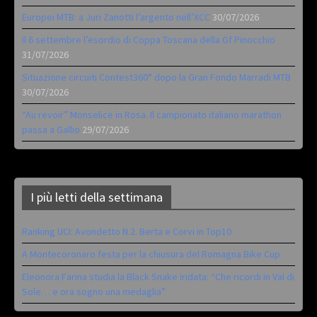
Europei MTB: a Juri Zanotti l’argento nell’XCC
30/07/2026
Il 6 settembre l’esordio di Coppa Toscana della Gf Pinocchio
31/07/2026
Situazione circuiti Contest360° dopo la Gran Fondo Marradi MTB
30/07/2026
“Au revoir” Monselice in Rosa. Il campionato italiano marathon
passa a Gallio
29/07/2026
I più letti della settimana
Ranking UCI: Avondetto N.2. Berta e Corvi in Top10
A Montecoronaro festa per la chiusura del Romagna Bike Cup
Eleonora Farina studia la Black Snake iridata: “Che ricordi in Val di
Sole… e ora sogno una medaglia”