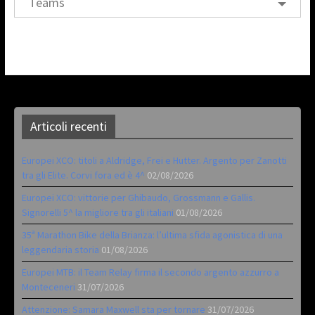
Teams
Articoli recenti
Europei XCO: titoli a Aldridge, Frei e Hutter. Argento per Zanotti
tra gli Elite. Corvi fora ed è 4^
02/08/2026
Europei XCO: vittorie per Ghibaudo, Grossmann e Gallis.
Signorelli 5^ la migliore tra gli italiani
01/08/2026
35ª Marathon Bike della Brianza: l’ultima sfida agonistica di una
leggendaria storia
01/08/2026
Europei MTB: il Team Relay firma il secondo argento azzurro a
Monteceneri
31/07/2026
Attenzione: Samara Maxwell sta per tornare
31/07/2026